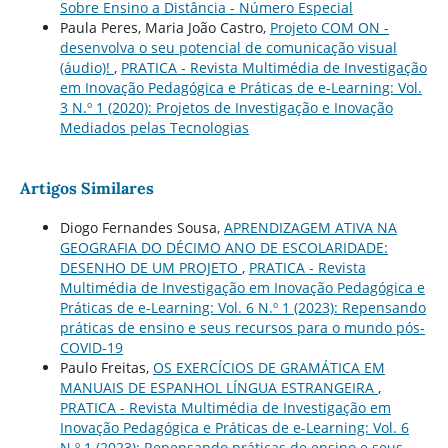
Sobre Ensino a Distância - Número Especial
Paula Peres, Maria João Castro,
Projeto COM ON -
desenvolva o seu potencial de comunicação visual
(áudio)!
,
PRATICA - Revista Multimédia de Investigação
em Inovação Pedagógica e Práticas de e-Learning: Vol.
3 N.º 1 (2020): Projetos de Investigação e Inovação
Mediados pelas Tecnologias
Artigos Similares
Diogo Fernandes Sousa,
APRENDIZAGEM ATIVA NA
GEOGRAFIA DO DÉCIMO ANO DE ESCOLARIDADE:
DESENHO DE UM PROJETO
,
PRATICA - Revista
Multimédia de Investigação em Inovação Pedagógica e
Práticas de e-Learning: Vol. 6 N.º 1 (2023): Repensando
práticas de ensino e seus recursos para o mundo pós-
COVID-19
Paulo Freitas,
OS EXERCÍCIOS DE GRAMÁTICA EM
MANUAIS DE ESPANHOL LÍNGUA ESTRANGEIRA
,
PRATICA - Revista Multimédia de Investigação em
Inovação Pedagógica e Práticas de e-Learning: Vol. 6
N.º 1 (2023): Repensando práticas de ensino e seus