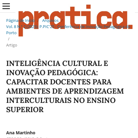
Página de Início
/
Arquivos
/
Vol. 8 N.º 2 (2025): P.PIC'25 - Conferência de Inovação Pedagógica do
Porto
/
Artigo
INTELIGÊNCIA CULTURAL E
INOVAÇÃO PEDAGÓGICA:
CAPACITAR DOCENTES PARA
AMBIENTES DE APRENDIZAGEM
INTERCULTURAIS NO ENSINO
SUPERIOR
Ana Martinho