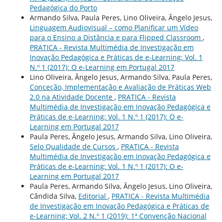
Pedagógica do Porto
Armando Silva, Paula Peres, Lino Oliveira, Ângelo Jesus,
Linguagem Audiovisual – como Planificar um Vídeo
para o Ensino a Distância e para Flipped Classroom
,
PRATICA - Revista Multimédia de Investigação em
Inovação Pedagógica e Práticas de e-Learning: Vol. 1
N.º 1 (2017): O e-Learning em Portugal 2017
Lino Oliveira, Ângelo Jesus, Armando Silva, Paula Peres,
Conceção, Implementação e Avaliação de Práticas Web
2.0 na Atividade Docente
,
PRATICA - Revista
Multimédia de Investigação em Inovação Pedagógica e
Práticas de e-Learning: Vol. 1 N.º 1 (2017): O e-
Learning em Portugal 2017
Paula Peres, Ângelo Jesus, Armando Silva, Lino Oliveira,
Selo Qualidade de Cursos
,
PRATICA - Revista
Multimédia de Investigação em Inovação Pedagógica e
Práticas de e-Learning: Vol. 1 N.º 1 (2017): O e-
Learning em Portugal 2017
Paula Peres, Armando Silva, Ângelo Jesus, Lino Oliveira,
Cândida Silva,
Editorial
,
PRATICA - Revista Multimédia
de Investigação em Inovação Pedagógica e Práticas de
e-Learning: Vol. 2 N.º 1 (2019): 1ª Convenção Nacional