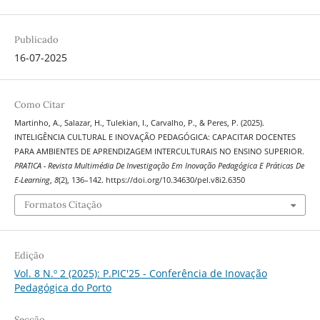
Publicado
16-07-2025
Como Citar
Martinho, A., Salazar, H., Tulekian, I., Carvalho, P., & Peres, P. (2025).
INTELIGÊNCIA CULTURAL E INOVAÇÃO PEDAGÓGICA: CAPACITAR DOCENTES
PARA AMBIENTES DE APRENDIZAGEM INTERCULTURAIS NO ENSINO SUPERIOR.
PRATICA - Revista Multimédia De Investigação Em Inovação Pedagógica E Práticas De
E-Learning
,
8
(2), 136–142. https://doi.org/10.34630/pel.v8i2.6350
Formatos Citação
Edição
Vol. 8 N.º 2 (2025): P.PIC'25 - Conferência de Inovação
Pedagógica do Porto
Secção