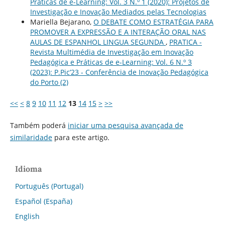
Práticas de e-Learning: Vol. 3 N.º 1 (2020): Projetos de
Investigação e Inovação Mediados pelas Tecnologias
Mariella Bejarano,
O DEBATE COMO ESTRATÉGIA PARA
PROMOVER A EXPRESSÃO E A INTERAÇÃO ORAL NAS
AULAS DE ESPANHOL LINGUA SEGUNDA
,
PRATICA -
Revista Multimédia de Investigação em Inovação
Pedagógica e Práticas de e-Learning: Vol. 6 N.º 3
(2023): P.Pic’23 - Conferência de Inovação Pedagógica
do Porto (2)
<<
<
8
9
10
11
12
13
14
15
>
>>
Também poderá
iniciar uma pesquisa avançada de
similaridade
para este artigo.
Idioma
Português (Portugal)
Español (España)
English