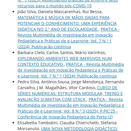
recursos para o mundo pós-COVID-19
João Silva, Daniela Mascarenhas, Rui Bessa,
MATEMÁTICA E MÚSICA DE MÃOS DADAS PARA
POTENCIAR O CONHECIMENTO: UMA EXPERIÊNCIA
DIDÁTICA NO 2.º ANO DE ESCOLARIDADE
,
PRATICA -
Revista Multimédia de Investigação em Inovação
Pedagógica e Práticas de e-Learning: Vol. 7 N.º 1
(2024): Publicação contínua
Barbara Cleto, Carlos Santos, Mário Varinhos,
EXPLORANDO AMBIENTES WEB IMERSIVOS NUM
CONTEXTO EDUCATIVO
,
PRATICA - Revista Multimédia
de Investigação em Inovação Pedagógica e Práticas de
e-Learning: Vol. 7 N.º 1 (2024): Publicação contínua
Pedro Silva, António Sousa, Jorge Mendonça, Fernando
Carvalho, J.M. Magalhães, Vítor Cardoso,
CURSO DE
SÉRIES NUMÉRICAS: ESTRUTURA MODULAR, TREINO E
AVALIAÇÃO SUMATIVA COM STACK
,
PRATICA - Revista
Multimédia de Investigação em Inovação Pedagógica e
Práticas de e-Learning: Vol. 8 N.º 3 (2025): P.PIC'25 -
Conferência de Inovação Pedagógica do Porto (2)
Elisabetta Tombolini, Claudia Chierichetti, Stefania
Morsanuto,
UMA NOVA METODOLOGIA DIDÁCTICO-