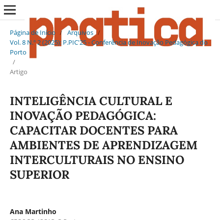
Página de Início
/
Arquivos
/
Vol. 8 N.º 2 (2025): P.PIC'25 - Conferência de Inovação Pedagógica do
Porto
/
Artigo
INTELIGÊNCIA CULTURAL E
INOVAÇÃO PEDAGÓGICA:
CAPACITAR DOCENTES PARA
AMBIENTES DE APRENDIZAGEM
INTERCULTURAIS NO ENSINO
SUPERIOR
Ana Martinho