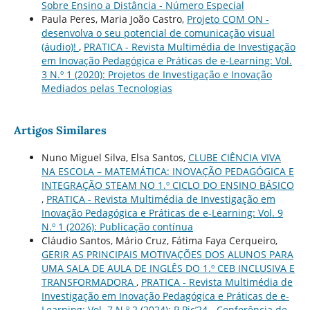
Sobre Ensino a Distância - Número Especial
Paula Peres, Maria João Castro,
Projeto COM ON -
desenvolva o seu potencial de comunicação visual
(áudio)!
,
PRATICA - Revista Multimédia de Investigação
em Inovação Pedagógica e Práticas de e-Learning: Vol.
3 N.º 1 (2020): Projetos de Investigação e Inovação
Mediados pelas Tecnologias
Artigos Similares
Nuno Miguel Silva, Elsa Santos,
CLUBE CIÊNCIA VIVA
NA ESCOLA – MATEMÁTICA: INOVAÇÃO PEDAGÓGICA E
INTEGRAÇÃO STEAM NO 1.º CICLO DO ENSINO BÁSICO
,
PRATICA - Revista Multimédia de Investigação em
Inovação Pedagógica e Práticas de e-Learning: Vol. 9
N.º 1 (2026): Publicação contínua
Cláudio Santos, Mário Cruz, Fátima Faya Cerqueiro,
GERIR AS PRINCIPAIS MOTIVAÇÕES DOS ALUNOS PARA
UMA SALA DE AULA DE INGLÊS DO 1.º CEB INCLUSIVA E
TRANSFORMADORA
,
PRATICA - Revista Multimédia de
Investigação em Inovação Pedagógica e Práticas de e-
Learning: Vol. 7 N.º 2 (2024): P.Pic’24 - Conferência de