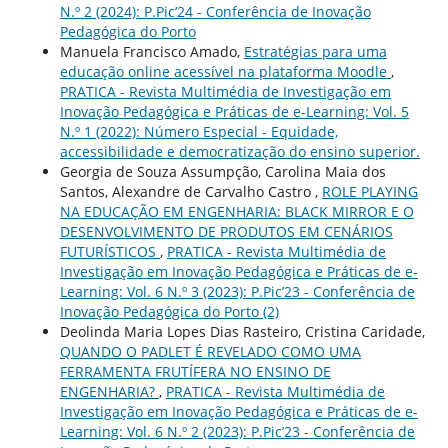
N.º 2 (2024): P.Pic’24 - Conferência de Inovação
Pedagógica do Porto
Manuela Francisco Amado,
Estratégias para uma
educação online acessível na plataforma Moodle
,
PRATICA - Revista Multimédia de Investigação em
Inovação Pedagógica e Práticas de e-Learning: Vol. 5
N.º 1 (2022): Número Especial - Equidade,
accessibilidade e democratização do ensino superior.
Georgia de Souza Assumpção, Carolina Maia dos
Santos, Alexandre de Carvalho Castro ,
ROLE PLAYING
NA EDUCAÇÃO EM ENGENHARIA: BLACK MIRROR E O
DESENVOLVIMENTO DE PRODUTOS EM CENÁRIOS
FUTURÍSTICOS
,
PRATICA - Revista Multimédia de
Investigação em Inovação Pedagógica e Práticas de e-
Learning: Vol. 6 N.º 3 (2023): P.Pic’23 - Conferência de
Inovação Pedagógica do Porto (2)
Deolinda Maria Lopes Dias Rasteiro, Cristina Caridade,
QUANDO O PADLET É REVELADO COMO UMA
FERRAMENTA FRUTÍFERA NO ENSINO DE
ENGENHARIA?
,
PRATICA - Revista Multimédia de
Investigação em Inovação Pedagógica e Práticas de e-
Learning: Vol. 6 N.º 2 (2023): P.Pic’23 - Conferência de