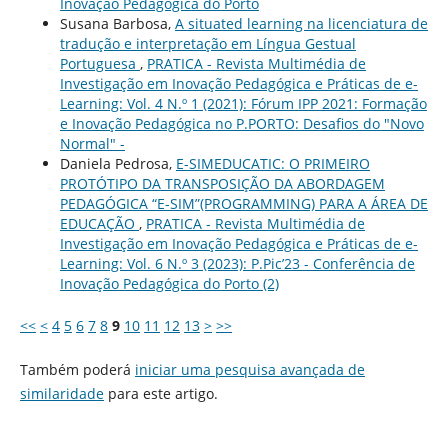
Inovação Pedagógica do Porto
Susana Barbosa,
A situated learning na licenciatura de
tradução e interpretação em Língua Gestual
Portuguesa
,
PRATICA - Revista Multimédia de
Investigação em Inovação Pedagógica e Práticas de e-
Learning: Vol. 4 N.º 1 (2021): Fórum IPP 2021: Formação
e Inovação Pedagógica no P.PORTO: Desafios do "Novo
Normal" -
Daniela Pedrosa,
E-SIMEDUCATIC: O PRIMEIRO
PROTÓTIPO DA TRANSPOSIÇÃO DA ABORDAGEM
PEDAGÓGICA “E-SIM”(PROGRAMMING) PARA A ÁREA DE
EDUCAÇÃO
,
PRATICA - Revista Multimédia de
Investigação em Inovação Pedagógica e Práticas de e-
Learning: Vol. 6 N.º 3 (2023): P.Pic’23 - Conferência de
Inovação Pedagógica do Porto (2)
<<
<
4
5
6
7
8
9
10
11
12
13
>
>>
Também poderá
iniciar uma pesquisa avançada de
similaridade
para este artigo.