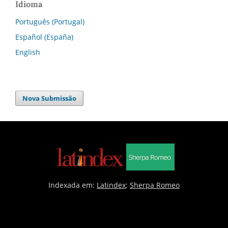
Idioma
Português (Portugal)
Español (España)
English
Nova Submissão
Indexada em:
Latindex
;
Sherpa Romeo