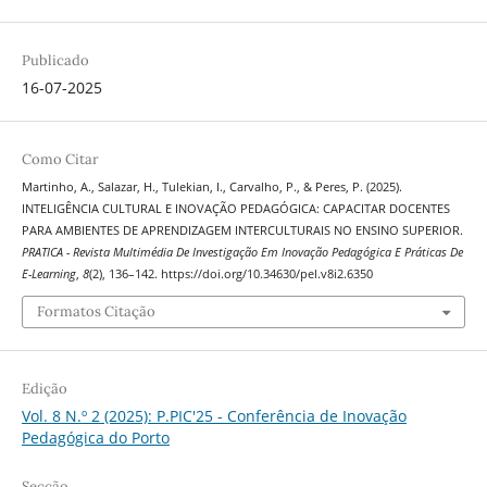
Publicado
16-07-2025
Como Citar
Martinho, A., Salazar, H., Tulekian, I., Carvalho, P., & Peres, P. (2025).
INTELIGÊNCIA CULTURAL E INOVAÇÃO PEDAGÓGICA: CAPACITAR DOCENTES
PARA AMBIENTES DE APRENDIZAGEM INTERCULTURAIS NO ENSINO SUPERIOR.
PRATICA - Revista Multimédia De Investigação Em Inovação Pedagógica E Práticas De
E-Learning
,
8
(2), 136–142. https://doi.org/10.34630/pel.v8i2.6350
Formatos Citação
Edição
Vol. 8 N.º 2 (2025): P.PIC'25 - Conferência de Inovação
Pedagógica do Porto
Secção