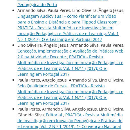
Pedagógica do Porto
Armando Silva, Paula Peres, Lino Oliveira, Ângelo Jesus,
Linguagem Audiovisual – como Planificar um Vídeo
para o Ensino a Distância e para Flipped Classroom
,
PRATICA - Revista Multimédia de Investigação em
Inovação Pedagógica e Práticas de e-Learning: Vol. 1
N.º 1 (2017): O e-Learning em Portugal 2017
Lino Oliveira, Ângelo Jesus, Armando Silva, Paula Peres,
Conceção, Implementação e Avaliação de Práticas Web
2.0 na Atividade Docente
,
PRATICA - Revista
Multimédia de Investigação em Inovação Pedagógica e
Práticas de e-Learning: Vol. 1 N.º 1 (2017): O e-
Learning em Portugal 2017
Paula Peres, Ângelo Jesus, Armando Silva, Lino Oliveira,
Selo Qualidade de Cursos
,
PRATICA - Revista
Multimédia de Investigação em Inovação Pedagógica e
Práticas de e-Learning: Vol. 1 N.º 1 (2017): O e-
Learning em Portugal 2017
Paula Peres, Armando Silva, Ângelo Jesus, Lino Oliveira,
Cândida Silva,
Editorial
,
PRATICA - Revista Multimédia
de Investigação em Inovação Pedagógica e Práticas de
e-Learning: Vol. 2 N.º 1 (2019): 1ª Convenção Nacional