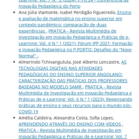
Inovação Pedagógica do Porto
Ana Júlia Viamonte, Isabel Perdigão Figueiredo,
Ensino
e avaliação de matemática no ensino superior em
contexto pandémico: comparação de duas
experiências
,
PRATICA - Revista Multimédia de
Investigação em Inovação Pedagógica e Práticas de e-
Learning: Vol. 4 N.º 1 (2021): Fórum IPP 2021: Formação
e Inovação Pedagógica no P.PORTO: Desafios do "Novo
Normal" -
Almerindo Tchivangulula, José Alberto Lencastre,
AS
TECNOLOGIAS DIGITAIS NAS ATIVIDADES
PEDAGÓGICAS DO ENSINO SUPERIOR ANGOLANO:
CARACTERIZAÇÃO DAS PRÁTICAS DOS PROFESSORES
BASEADAS NO MODELO SAMR
,
PRATICA - Revista
Multimédia de Investigação em Inovação Pedagógica e
Práticas de e-Learning: Vol. 6 N.º 1 (2023): Repensando
práticas de ensino e seus recursos para o mundo pós-
COVID-19
Amélia Caldeira, Alexandra Costa, Sofia Lopes,
APRENDENDO ATRAVÉS DO ENSINO COM VÍDEOS
,
PRATICA - Revista Multimédia de Investigação em
Inovação Pedagógica e Práticas de e-Learning: Vol. 7