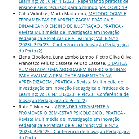
Learning: Vol. 6 N.º 1 (2023): Repensando práticas de
ensino e seus recursos para o mundo pós-COVID-19
Cátia Vidinhas, Marta Madureira,
METODOLOGIAS E
FERRAMENTAS DE APRENDIZAGEM PRÁTICA E
DINÂMICA NO ENSINO DE ILUSTRAÇÃO
,
PRATICA -
Revista Multimédia de Investigação em Inovação
Pedagógica e Práticas de e-Learning: Vol. 6 N.º 3
(2023): P.Pic’23 - Conferência de Inovação Pedagógica
do Porto (2)
Elena Cipollone, Luna Lembo Lembo, Pietro Oliva Oliva,
Francesco Peluso Cassese Peluso Cassese,
DIDÁTICA
AUMENTADA: UMA ABORDAGEM INTERDISCIPLINAR
PARA AVALIAR A REALIDADE AUMENTADA NA
APRENDIZAGEM
,
PRATICA - Revista Multimédia de
Investigação em Inovação Pedagógica e Práticas de e-
Learning: Vol. 6 N.º 3 (2023): P.Pic’23 - Conferência de
Inovação Pedagógica do Porto (2)
Rute F. Meneses,
APRENDER ATIVAMENTE A
PROMOVER O BEM-ESTAR PSICOLÓGICO
,
PRATICA -
Revista Multimédia de Investigação em Inovação
Pedagógica e Práticas de e-Learning: Vol. 8 N.º 2
(2025): P.PIC'25 - Conferência de Inovação Pedagógica
do Porto