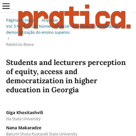
Página de Início
/
Arquivos
/
Vol. 5 N.º 1 (2022): Número Especial - Equidade, accessibilidade e
democratização do ensino superior.
/
Relatório Breve
Students and lecturers perception
of equity, access and
democratization in higher
education in Georgia
Giga Khositashvili
Ilia State University
Nana Makaradze
Batumi Shota Rustaveli State University