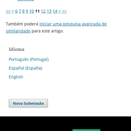
<<
<
6
7
8
9
10
11
12
13
14
>
>>
Também poderá
iniciar uma pesquisa avançada de
similaridade
para este artigo.
Idioma
Português (Portugal)
Español (España)
English
Nova Submissão