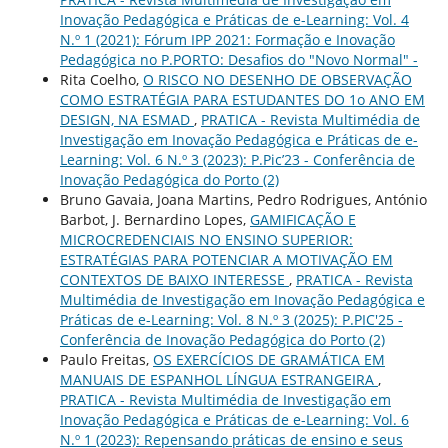
Inovação Pedagógica e Práticas de e-Learning: Vol. 4
N.º 1 (2021): Fórum IPP 2021: Formação e Inovação
Pedagógica no P.PORTO: Desafios do "Novo Normal" -
Rita Coelho,
O RISCO NO DESENHO DE OBSERVAÇÃO
COMO ESTRATÉGIA PARA ESTUDANTES DO 1o ANO EM
DESIGN, NA ESMAD
,
PRATICA - Revista Multimédia de
Investigação em Inovação Pedagógica e Práticas de e-
Learning: Vol. 6 N.º 3 (2023): P.Pic’23 - Conferência de
Inovação Pedagógica do Porto (2)
Bruno Gavaia, Joana Martins, Pedro Rodrigues, António
Barbot, J. Bernardino Lopes,
GAMIFICAÇÃO E
MICROCREDENCIAIS NO ENSINO SUPERIOR:
ESTRATÉGIAS PARA POTENCIAR A MOTIVAÇÃO EM
CONTEXTOS DE BAIXO INTERESSE
,
PRATICA - Revista
Multimédia de Investigação em Inovação Pedagógica e
Práticas de e-Learning: Vol. 8 N.º 3 (2025): P.PIC'25 -
Conferência de Inovação Pedagógica do Porto (2)
Paulo Freitas,
OS EXERCÍCIOS DE GRAMÁTICA EM
MANUAIS DE ESPANHOL LÍNGUA ESTRANGEIRA
,
PRATICA - Revista Multimédia de Investigação em
Inovação Pedagógica e Práticas de e-Learning: Vol. 6
N.º 1 (2023): Repensando práticas de ensino e seus