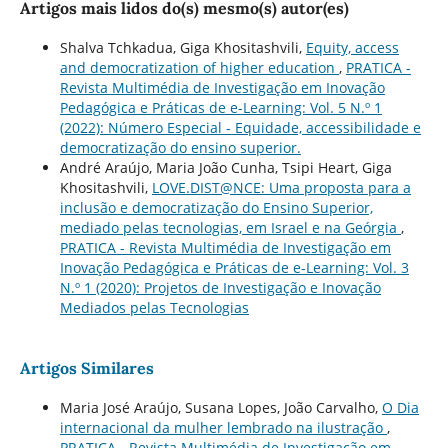
Artigos mais lidos do(s) mesmo(s) autor(es)
Shalva Tchkadua, Giga Khositashvili,
Equity, access
and democratization of higher education
,
PRATICA -
Revista Multimédia de Investigação em Inovação
Pedagógica e Práticas de e-Learning: Vol. 5 N.º 1
(2022): Número Especial - Equidade, accessibilidade e
democratização do ensino superior.
André Araújo, Maria João Cunha, Tsipi Heart, Giga
Khositashvili,
LOVE.DIST@NCE: Uma proposta para a
inclusão e democratização do Ensino Superior,
mediado pelas tecnologias, em Israel e na Geórgia
,
PRATICA - Revista Multimédia de Investigação em
Inovação Pedagógica e Práticas de e-Learning: Vol. 3
N.º 1 (2020): Projetos de Investigação e Inovação
Mediados pelas Tecnologias
Artigos Similares
Maria José Araújo, Susana Lopes, João Carvalho,
O Dia
internacional da mulher lembrado na ilustração
,
PRATICA - Revista Multimédia de Investigação em