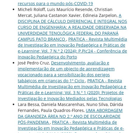
recursos para o mundo pós-COVID-19
Micheli Roloff, Luis Maurício Resende, Christian
Mercat, Juliana Castanon Xavier, Edineia Zarpelon,
A
DISCIPLINA DE CÁLCULO DIFERENCIAL E INTEGRAL NOS
CURSO DE ENGENHARIA: A REALIDADE OBSERVADA NA
UNIVERDIDADE TENOLÓGICA FEDERAL DO PARANÁ
CAMPUS PATO BRANCO
,
PRATICA - Revista Multimédia
de Investigação em Inovação Pedagógica e Práticas de
e-Learning: Vol. 7 N.º 2 (2024): P.Pic’24 - Conferência de
Inovação Pedagógica do Porto
José Pedro Cruz,
Desenvolvimento, avaliação e
implementação de um objecto de aprendizagem
vocacionado para a sensibilização dos perigos
tabágicos em crianças do 1º Ciclo
,
PRATICA - Revista
Multimédia de Investigação em Inovação Pedagógica e
Práticas de e-Learning: Vol. 3 N.º 1 (2020): Projetos de
Investigação e Inovação Mediados pelas Tecnologias
Lara Bessa, Daniela Mascarenhas, Nuno Silva, Dárida
Fernandes, Paula Quadros-Flores,
UMA ABORDAGEM
DA GRANDEZA ÁREA NO 2.º ANO DE ESCOLARIDADE
PÓS-PANDEMIA
,
PRATICA - Revista Multimédia de
Investigação em Inovação Pedagógica e Práticas de e-