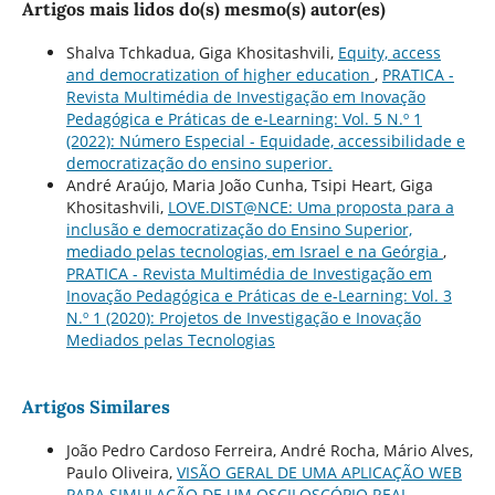
Artigos mais lidos do(s) mesmo(s) autor(es)
Shalva Tchkadua, Giga Khositashvili,
Equity, access
and democratization of higher education
,
PRATICA -
Revista Multimédia de Investigação em Inovação
Pedagógica e Práticas de e-Learning: Vol. 5 N.º 1
(2022): Número Especial - Equidade, accessibilidade e
democratização do ensino superior.
André Araújo, Maria João Cunha, Tsipi Heart, Giga
Khositashvili,
LOVE.DIST@NCE: Uma proposta para a
inclusão e democratização do Ensino Superior,
mediado pelas tecnologias, em Israel e na Geórgia
,
PRATICA - Revista Multimédia de Investigação em
Inovação Pedagógica e Práticas de e-Learning: Vol. 3
N.º 1 (2020): Projetos de Investigação e Inovação
Mediados pelas Tecnologias
Artigos Similares
João Pedro Cardoso Ferreira, André Rocha, Mário Alves,
Paulo Oliveira,
VISÃO GERAL DE UMA APLICAÇÃO WEB
PARA SIMULAÇÃO DE UM OSCILOSCÓPIO REAL
,