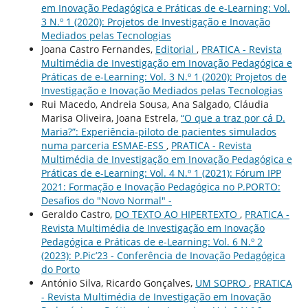
em Inovação Pedagógica e Práticas de e-Learning: Vol.
3 N.º 1 (2020): Projetos de Investigação e Inovação
Mediados pelas Tecnologias
Joana Castro Fernandes,
Editorial
,
PRATICA - Revista
Multimédia de Investigação em Inovação Pedagógica e
Práticas de e-Learning: Vol. 3 N.º 1 (2020): Projetos de
Investigação e Inovação Mediados pelas Tecnologias
Rui Macedo, Andreia Sousa, Ana Salgado, Cláudia
Marisa Oliveira, Joana Estrela,
“O que a traz por cá D.
Maria?”: Experiência-piloto de pacientes simulados
numa parceria ESMAE-ESS
,
PRATICA - Revista
Multimédia de Investigação em Inovação Pedagógica e
Práticas de e-Learning: Vol. 4 N.º 1 (2021): Fórum IPP
2021: Formação e Inovação Pedagógica no P.PORTO:
Desafios do "Novo Normal" -
Geraldo Castro,
DO TEXTO AO HIPERTEXTO
,
PRATICA -
Revista Multimédia de Investigação em Inovação
Pedagógica e Práticas de e-Learning: Vol. 6 N.º 2
(2023): P.Pic’23 - Conferência de Inovação Pedagógica
do Porto
António Silva, Ricardo Gonçalves,
UM SOPRO
,
PRATICA
- Revista Multimédia de Investigação em Inovação