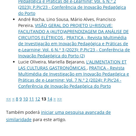
Pedagógica e Práticas de e-Learning: Vol. 6 N.º 2
(2023): P.Pic’23 - Conferência de Inovação Pedagógica
do Porto
André Rocha, Lino Sousa, Mário Alves, Francisco
Pereira,
VISÃO GERAL DO PROJETO U=RISOLVE:
FACILITANDO A (AUTO)APRENDIZAGEM DA ANÁLISE DE
CIRCUITOS ELÉTRICOS
,
PRATICA - Revista Multimédia
de Investigação em Inovação Pedagógica e Práticas de
e-Learning: Vol. 6 N.º 3 (2023): P.Pic’23 - Conferência de
Inovação Pedagógica do Porto (2)
Lucie Oliveira, Mariella Bejarano,
L'ALIMENTATION ET
LAS CULTURAS GASTRONÓMICAS
,
PRATICA - Revista
Multimédia de Investigação em Inovação Pedagógica e
Práticas de e-Learning: Vol. 7 N.º 2 (2024): P.Pic’24 -
Conferência de Inovação Pedagógica do Porto
<<
<
8
9
10
11
12
13
14
>
>>
Também poderá
iniciar uma pesquisa avançada de
similaridade
para este artigo.