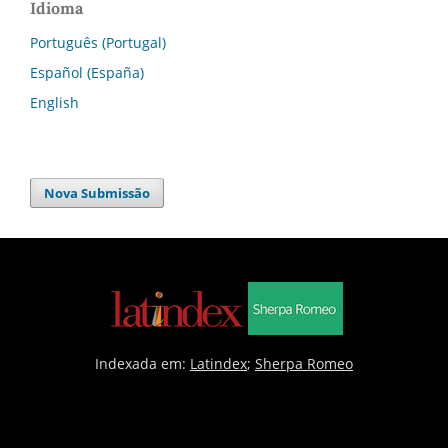
Idioma
Português (Portugal)
Español (España)
English
Nova Submissão
Indexada em:
Latindex
;
Sherpa Romeo