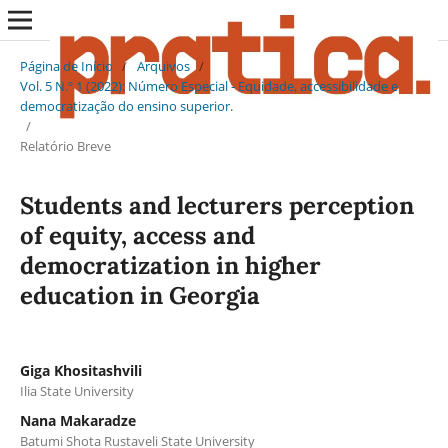
Página de Início
/
Arquivos
/
Vol. 5 N.º 1 (2022): Número Especial - Equidade, accessibilidade e
democratização do ensino superior.
/
Relatório Breve
Students and lecturers perception
of equity, access and
democratization in higher
education in Georgia
Giga Khositashvili
Ilia State University
Nana Makaradze
Batumi Shota Rustaveli State University