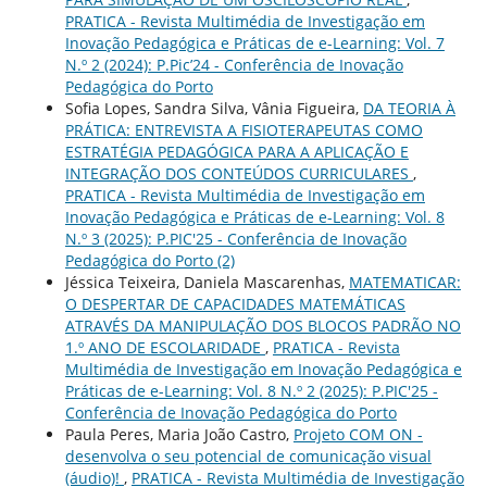
PRATICA - Revista Multimédia de Investigação em
Inovação Pedagógica e Práticas de e-Learning: Vol. 7
N.º 2 (2024): P.Pic’24 - Conferência de Inovação
Pedagógica do Porto
Sofia Lopes, Sandra Silva, Vânia Figueira,
DA TEORIA À
PRÁTICA: ENTREVISTA A FISIOTERAPEUTAS COMO
ESTRATÉGIA PEDAGÓGICA PARA A APLICAÇÃO E
INTEGRAÇÃO DOS CONTEÚDOS CURRICULARES
,
PRATICA - Revista Multimédia de Investigação em
Inovação Pedagógica e Práticas de e-Learning: Vol. 8
N.º 3 (2025): P.PIC'25 - Conferência de Inovação
Pedagógica do Porto (2)
Jéssica Teixeira, Daniela Mascarenhas,
MATEMATICAR:
O DESPERTAR DE CAPACIDADES MATEMÁTICAS
ATRAVÉS DA MANIPULAÇÃO DOS BLOCOS PADRÃO NO
1.º ANO DE ESCOLARIDADE
,
PRATICA - Revista
Multimédia de Investigação em Inovação Pedagógica e
Práticas de e-Learning: Vol. 8 N.º 2 (2025): P.PIC'25 -
Conferência de Inovação Pedagógica do Porto
Paula Peres, Maria João Castro,
Projeto COM ON -
desenvolva o seu potencial de comunicação visual
(áudio)!
,
PRATICA - Revista Multimédia de Investigação