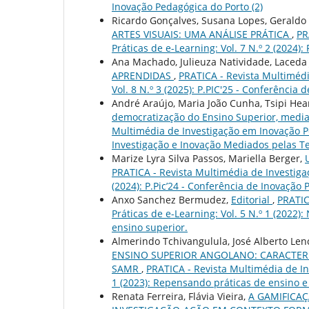
Inovação Pedagógica do Porto (2)
Ricardo Gonçalves, Susana Lopes, Geraldo
ARTES VISUAIS: UMA ANÁLISE PRÁTICA
,
PR
Práticas de e-Learning: Vol. 7 N.º 2 (2024)
Ana Machado, Julieuza Natividade, Laceda 
APRENDIDAS
,
PRATICA - Revista Multimédi
Vol. 8 N.º 3 (2025): P.PIC'25 - Conferência
André Araújo, Maria João Cunha, Tsipi Hear
democratização do Ensino Superior, media
Multimédia de Investigação em Inovação Ped
Investigação e Inovação Mediados pelas T
Marize Lyra Silva Passos, Mariella Berger,
PRATICA - Revista Multimédia de Investigaç
(2024): P.Pic’24 - Conferência de Inovação
Anxo Sanchez Bermudez,
Editorial
,
PRATIC
Práticas de e-Learning: Vol. 5 N.º 1 (2022
ensino superior.
Almerindo Tchivangulula, José Alberto Len
ENSINO SUPERIOR ANGOLANO: CARACTER
SAMR
,
PRATICA - Revista Multimédia de In
1 (2023): Repensando práticas de ensino 
Renata Ferreira, Flávia Vieira,
A GAMIFICAÇ