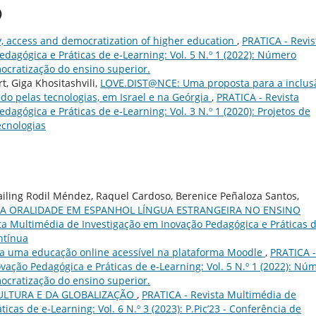
)
y, access and democratization of higher education
,
PRATICA - Revis
dagógica e Práticas de e-Learning: Vol. 5 N.º 1 (2022): Número
mocratização do ensino superior.
t, Giga Khositashvili,
LOVE.DIST@NCE: Uma proposta para a inclus
do pelas tecnologias, em Israel e na Geórgia
,
PRATICA - Revista
agógica e Práticas de e-Learning: Vol. 3 N.º 1 (2020): Projetos de
ecnologias
ailing Rodil Méndez, Raquel Cardoso, Berenice Peñaloza Santos,
DA ORALIDADE EM ESPANHOL LÍNGUA ESTRANGEIRA NO ENSINO
ta Multimédia de Investigação em Inovação Pedagógica e Práticas d
ontínua
ra uma educação online acessível na plataforma Moodle
,
PRATICA -
vação Pedagógica e Práticas de e-Learning: Vol. 5 N.º 1 (2022): Nú
mocratização do ensino superior.
ULTURA E DA GLOBALIZAÇÃO
,
PRATICA - Revista Multimédia de
cas de e-Learning: Vol. 6 N.º 3 (2023): P.Pic’23 - Conferência de