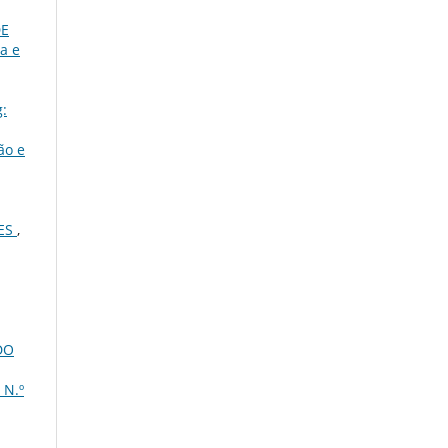
DE
a e
g:
ão e
RES
,
DO
 N.º