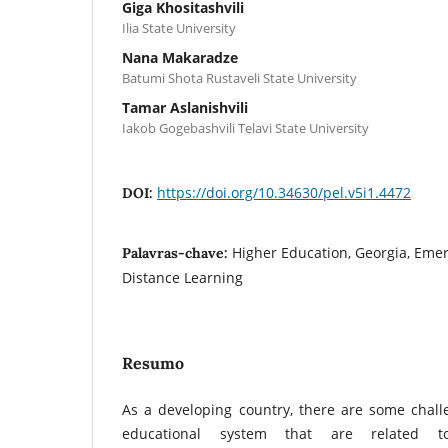
Giga Khositashvili
Ilia State University
Nana Makaradze
Batumi Shota Rustaveli State University
Tamar Aslanishvili
Iakob Gogebashvili Telavi State University
https://doi.org/10.34630/pel.v5i1.4472
DOI:
Higher Education, Georgia, Eme
Palavras-chave:
Distance Learning
Resumo
As a developing country, there are some chall
educational system that are related t