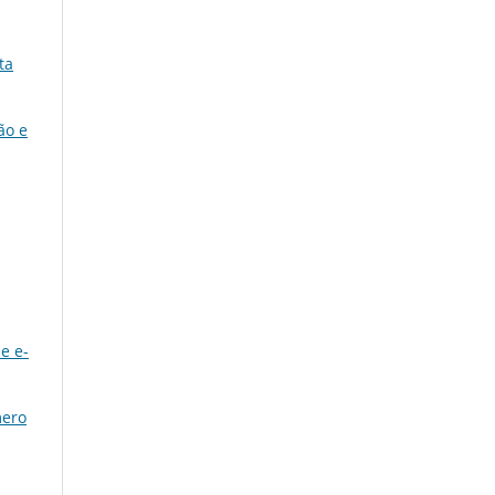
ta
ão e
e e-
mero