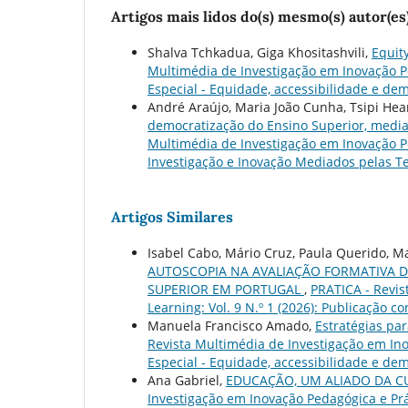
Artigos mais lidos do(s) mesmo(s) autor(es
Shalva Tchkadua, Giga Khositashvili,
Equit
Multimédia de Investigação em Inovação Pe
Especial - Equidade, accessibilidade e de
André Araújo, Maria João Cunha, Tsipi Hear
democratização do Ensino Superior, media
Multimédia de Investigação em Inovação Ped
Investigação e Inovação Mediados pelas T
Artigos Similares
Isabel Cabo, Mário Cruz, Paula Querido, M
AUTOSCOPIA NA AVALIAÇÃO FORMATIVA 
SUPERIOR EM PORTUGAL
,
PRATICA - Revis
Learning: Vol. 9 N.º 1 (2026): Publicação c
Manuela Francisco Amado,
Estratégias pa
Revista Multimédia de Investigação em Ino
Especial - Equidade, accessibilidade e de
Ana Gabriel,
EDUCAÇÃO, UM ALIADO DA C
Investigação em Inovação Pedagógica e Práti