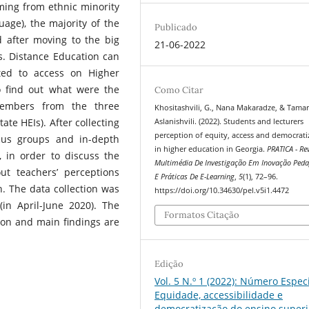
ming from ethnic minority
age), the majority of the
Publicado
 after moving to the big
21-06-2022
es. Distance Education can
ted to access on Higher
o find out what were the
Como Citar
members from the three
Khositashvili, G., Nana Makaradze, & Tama
ate HEIs). After collecting
Aslanishvili. (2022). Students and lecturers
perception of equity, access and democrati
cus groups and in-depth
in higher education in Georgia.
PRATICA - Re
 in order to discuss the
Multimédia De Investigação Em Inovação Ped
t teachers’ perceptions
E Práticas De E-Learning
,
5
(1), 72–96.
. The data collection was
https://doi.org/10.34630/pel.v5i1.4472
in April-June 2020). The
Formatos Citação
sion and main findings are
Edição
Vol. 5 N.º 1 (2022): Número Especi
Equidade, accessibilidade e
democratização do ensino superi