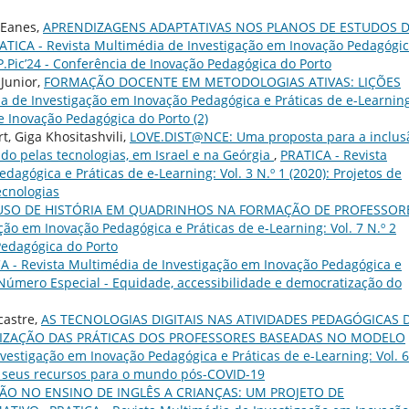
 Eanes,
APRENDIZAGENS ADAPTATIVAS NOS PLANOS DE ESTUDOS 
ATICA - Revista Multimédia de Investigação em Inovação Pedagógic
: P.Pic’24 - Conferência de Inovação Pedagógica do Porto
Junior,
FORMAÇÃO DOCENTE EM METODOLOGIAS ATIVAS: LIÇÕES
a de Investigação em Inovação Pedagógica e Práticas de e-Learnin
 de Inovação Pedagógica do Porto (2)
t, Giga Khositashvili,
LOVE.DIST@NCE: Uma proposta para a inclus
do pelas tecnologias, em Israel e na Geórgia
,
PRATICA - Revista
agógica e Práticas de e-Learning: Vol. 3 N.º 1 (2020): Projetos de
ecnologias
USO DE HISTÓRIA EM QUADRINHOS NA FORMAÇÃO DE PROFESSO
ão em Inovação Pedagógica e Práticas de e-Learning: Vol. 7 N.º 2
 Pedagógica do Porto
A - Revista Multimédia de Investigação em Inovação Pedagógica e
): Número Especial - Equidade, accessibilidade e democratização do
castre,
AS TECNOLOGIAS DIGITAIS NAS ATIVIDADES PEDAGÓGICAS 
IZAÇÃO DAS PRÁTICAS DOS PROFESSORES BASEADAS NO MODELO
vestigação em Inovação Pedagógica e Práticas de e-Learning: Vol. 6
e seus recursos para o mundo pós-COVID-19
ÃO NO ENSINO DE INGLÊS A CRIANÇAS: UM PROJETO DE