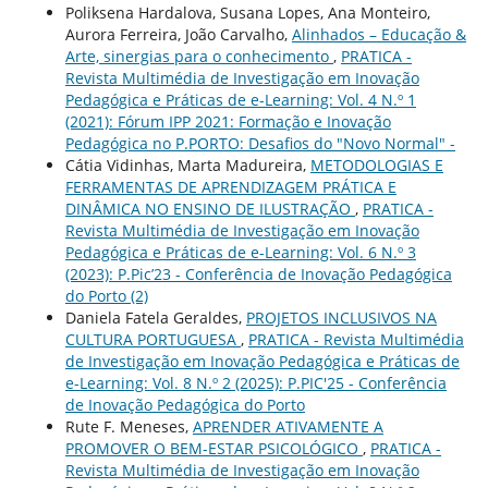
Poliksena Hardalova, Susana Lopes, Ana Monteiro,
Aurora Ferreira, João Carvalho,
Alinhados – Educação &
Arte, sinergias para o conhecimento
,
PRATICA -
Revista Multimédia de Investigação em Inovação
Pedagógica e Práticas de e-Learning: Vol. 4 N.º 1
(2021): Fórum IPP 2021: Formação e Inovação
Pedagógica no P.PORTO: Desafios do "Novo Normal" -
Cátia Vidinhas, Marta Madureira,
METODOLOGIAS E
FERRAMENTAS DE APRENDIZAGEM PRÁTICA E
DINÂMICA NO ENSINO DE ILUSTRAÇÃO
,
PRATICA -
Revista Multimédia de Investigação em Inovação
Pedagógica e Práticas de e-Learning: Vol. 6 N.º 3
(2023): P.Pic’23 - Conferência de Inovação Pedagógica
do Porto (2)
Daniela Fatela Geraldes,
PROJETOS INCLUSIVOS NA
CULTURA PORTUGUESA
,
PRATICA - Revista Multimédia
de Investigação em Inovação Pedagógica e Práticas de
e-Learning: Vol. 8 N.º 2 (2025): P.PIC'25 - Conferência
de Inovação Pedagógica do Porto
Rute F. Meneses,
APRENDER ATIVAMENTE A
PROMOVER O BEM-ESTAR PSICOLÓGICO
,
PRATICA -
Revista Multimédia de Investigação em Inovação