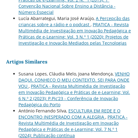
Convenção Nacional Sobre Ensino a Distância -
Número Especial
Lucía Abarrategui, Maria José Araújo,
A Percepção das
crianças sobre a rádio e o podcast
,
PRATICA - Revista
Multimédia de Investigação em Inovação Pedagógica e
Práticas de e-Learning: Vol. 3 N.º 1 (2020): Projetos de
Investigação e Inovação Mediados pelas Tecnologias
Artigos Similares
Susana Lopes, Cláudia Melo, Joana Mendonça,
VENHO
DAQUI. CONHEÇO O MEU CONTEXTO. SEI PARA ONDE
VOU
,
PRATICA - Revista Multimédia de Investigação
em Inovação Pedagógica e Práticas de e-Learning: Vol.
6 N.º 2 (2023): P.Pic’23 - Conferência de Inovação
Pedagógica do Porto
António Fernando Silva,
ESCULTURA EM REDE E O
ENCONTRO INESPERADO COM A ALEGRIA
,
PRATICA -
Revista Multimédia de Investigação em Inovação
Pedagógica e Práticas de e-Learning: Vol. 7 N.º 1
(2024): Publicação contínua