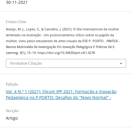
30-11-2021
Como Citar
Araújo, M. J., Lopes, S., & Carvalho, J. (2021). O Dia internacional da mulher
lembrado na ilustração : Um posicionamento crítico sobre os papéis da
mulher, visto pelos estudantes de artes visuais da ESE P. PORTO .
PRATICA -
Revista Multimédia De Investigação Em Inovação Pedagógica E Práticas De E-
Learning
,
4
(1), 15–19. https://doi.org/10.34630/pel.v4i1.4278
Formatos Citação
Edição
Vol. 4 N.º 1 (2021): Fórum IPP 2021: Formação e Inovação
Pedagógica no P.PORTO: Desafios do "Novo Normal" -
Secção
Artigo