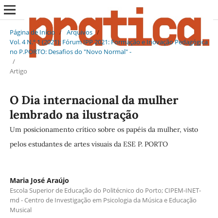
Página de Início
/
Arquivos
/
Vol. 4 N.º 1 (2021): Fórum IPP 2021: Formação e Inovação Pedagógica
no P.PORTO: Desafios do "Novo Normal" -
/
Artigo
O Dia internacional da mulher
lembrado na ilustração
Um posicionamento crítico sobre os papéis da mulher, visto
pelos estudantes de artes visuais da ESE P. PORTO
Maria José Araújo
Escola Superior de Educação do Politécnico do Porto; CIPEM-INET-
md - Centro de Investigação em Psicologia da Música e Educação
Musical