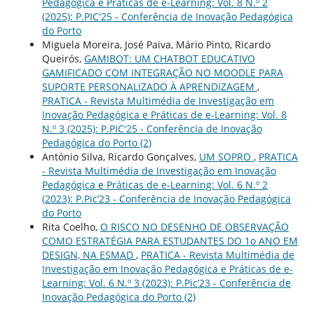
Pedagógica e Práticas de e-Learning: Vol. 8 N.º 2
(2025): P.PIC'25 - Conferência de Inovação Pedagógica
do Porto
Miguela Moreira, José Paiva, Mário Pinto, Ricardo
Queirós,
GAMIBOT: UM CHATBOT EDUCATIVO
GAMIFICADO COM INTEGRAÇÃO NO MOODLE PARA
SUPORTE PERSONALIZADO À APRENDIZAGEM
,
PRATICA - Revista Multimédia de Investigação em
Inovação Pedagógica e Práticas de e-Learning: Vol. 8
N.º 3 (2025): P.PIC'25 - Conferência de Inovação
Pedagógica do Porto (2)
António Silva, Ricardo Gonçalves,
UM SOPRO
,
PRATICA
- Revista Multimédia de Investigação em Inovação
Pedagógica e Práticas de e-Learning: Vol. 6 N.º 2
(2023): P.Pic’23 - Conferência de Inovação Pedagógica
do Porto
Rita Coelho,
O RISCO NO DESENHO DE OBSERVAÇÃO
COMO ESTRATÉGIA PARA ESTUDANTES DO 1o ANO EM
DESIGN, NA ESMAD
,
PRATICA - Revista Multimédia de
Investigação em Inovação Pedagógica e Práticas de e-
Learning: Vol. 6 N.º 3 (2023): P.Pic’23 - Conferência de
Inovação Pedagógica do Porto (2)