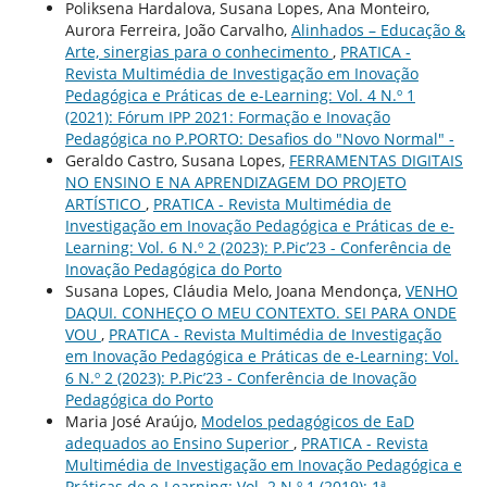
Poliksena Hardalova, Susana Lopes, Ana Monteiro,
Aurora Ferreira, João Carvalho,
Alinhados – Educação &
Arte, sinergias para o conhecimento
,
PRATICA -
Revista Multimédia de Investigação em Inovação
Pedagógica e Práticas de e-Learning: Vol. 4 N.º 1
(2021): Fórum IPP 2021: Formação e Inovação
Pedagógica no P.PORTO: Desafios do "Novo Normal" -
Geraldo Castro, Susana Lopes,
FERRAMENTAS DIGITAIS
NO ENSINO E NA APRENDIZAGEM DO PROJETO
ARTÍSTICO
,
PRATICA - Revista Multimédia de
Investigação em Inovação Pedagógica e Práticas de e-
Learning: Vol. 6 N.º 2 (2023): P.Pic’23 - Conferência de
Inovação Pedagógica do Porto
Susana Lopes, Cláudia Melo, Joana Mendonça,
VENHO
DAQUI. CONHEÇO O MEU CONTEXTO. SEI PARA ONDE
VOU
,
PRATICA - Revista Multimédia de Investigação
em Inovação Pedagógica e Práticas de e-Learning: Vol.
6 N.º 2 (2023): P.Pic’23 - Conferência de Inovação
Pedagógica do Porto
Maria José Araújo,
Modelos pedagógicos de EaD
adequados ao Ensino Superior
,
PRATICA - Revista
Multimédia de Investigação em Inovação Pedagógica e
Práticas de e-Learning: Vol. 2 N.º 1 (2019): 1ª