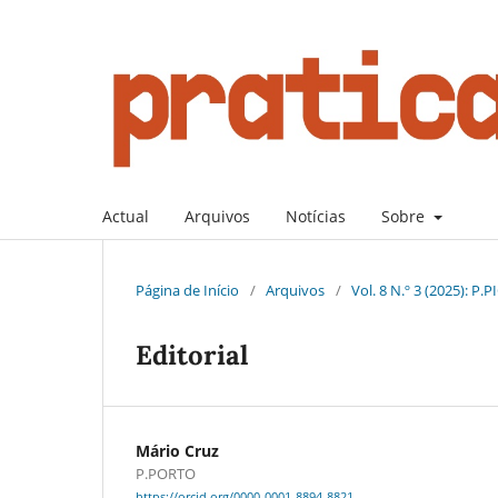
Actual
Arquivos
Notícias
Sobre
Página de Início
/
Arquivos
/
Vol. 8 N.º 3 (2025): P
Editorial
Mário Cruz
P.PORTO
https://orcid.org/0000-0001-8894-8821