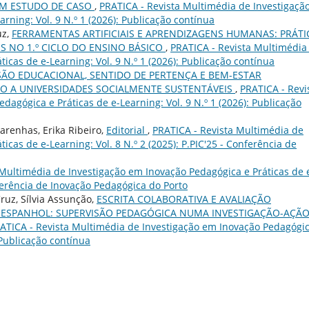
UM ESTUDO DE CASO
,
PRATICA - Revista Multimédia de Investigaçã
rning: Vol. 9 N.º 1 (2026): Publicação contínua
uz,
FERRAMENTAS ARTIFICIAIS E APRENDIZAGENS HUMANAS: PRÁTI
S NO 1.º CICLO DO ENSINO BÁSICO
,
PRATICA - Revista Multimédia
icas de e-Learning: Vol. 9 N.º 1 (2026): Publicação contínua
SÃO EDUCACIONAL, SENTIDO DE PERTENÇA E BEM-ESTAR
O A UNIVERSIDADES SOCIALMENTE SUSTENTÁVEIS
,
PRATICA - Revi
agógica e Práticas de e-Learning: Vol. 9 N.º 1 (2026): Publicação
arenhas, Erika Ribeiro,
Editorial
,
PRATICA - Revista Multimédia de
cas de e-Learning: Vol. 8 N.º 2 (2025): P.PIC'25 - Conferência de
 Multimédia de Investigação em Inovação Pedagógica e Práticas de 
onferência de Inovação Pedagógica do Porto
Cruz, Sílvia Assunção,
ESCRITA COLABORATIVA E AVALIAÇÃO
ESPANHOL: SUPERVISÃO PEDAGÓGICA NUMA INVESTIGAÇÃO-AÇÃ
ATICA - Revista Multimédia de Investigação em Inovação Pedagógic
: Publicação contínua