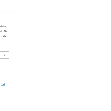
eirós,
dia De
as De
ica