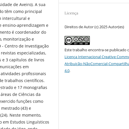
idade de Aveiro). A sua
do têm como principal
Licença
 intercultural e
 de ensino-aprendizagem e
Direitos de Autor (c) 2025 Autor(es)
momento é coordenador do
o, monitorização e
 - Centro de Investigação
Este trabalho encontra-se publicado 
revistas especializadas,
Licença Internacional Creative Comm
 e 3 capítulos de livros
Atribuição-NãoComercial-Compartilh
omunicações em
4.0
.
atividades profissionais
 trabalhos científicos.
estrado e 17 monografias
 áreas de Ciências da
exercido funções como
 mestrado (43) e
 (24). Neste momento,
o em Estudos Linguísticos
sidade de Vigo, onde