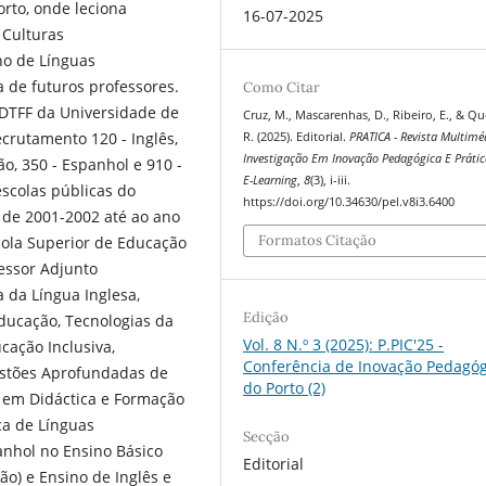
orto, onde leciona
16-07-2025
 Culturas
no de Línguas
a de futuros professores.
Como Citar
DTFF da Universidade de
Cruz, M., Mascarenhas, D., Ribeiro, E., & Qu
ecrutamento 120 - Inglês,
R. (2025). Editorial.
PRATICA - Revista Multimé
Investigação Em Inovação Pedagógica E Prátic
ão, 350 - Espanhol e 910 -
E-Learning
,
8
(3), i-iii.
scolas públicas do
https://doi.org/10.34630/pel.v8i3.6400
 de 2001-2002 até ao ano
Formatos Citação
ola Superior de Educação
fessor Adjunto
a da Língua Inglesa,
Edição
ducação, Tecnologias da
Vol. 8 N.º 3 (2025): P.PIC'25 -
ação Inclusiva,
Conferência de Inovação Pedagóg
estões Aprofundadas de
do Porto (2)
r em Didáctica e Formação
ca de Línguas
Secção
panhol no Ensino Básico
Editorial
ão) e Ensino de Inglês e