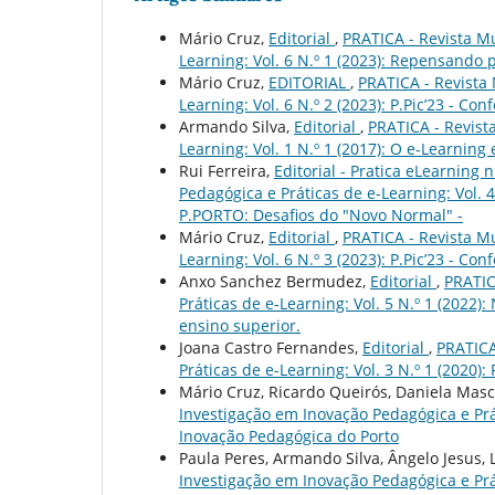
Mário Cruz,
Editorial
,
PRATICA - Revista M
Learning: Vol. 6 N.º 1 (2023): Repensando
Mário Cruz,
EDITORIAL
,
PRATICA - Revista
Learning: Vol. 6 N.º 2 (2023): P.Pic’23 - C
Armando Silva,
Editorial
,
PRATICA - Revist
Learning: Vol. 1 N.º 1 (2017): O e-Learning
Rui Ferreira,
Editorial - Pratica eLearning n
Pedagógica e Práticas de e-Learning: Vol. 
P.PORTO: Desafios do "Novo Normal" -
Mário Cruz,
Editorial
,
PRATICA - Revista M
Learning: Vol. 6 N.º 3 (2023): P.Pic’23 - Co
Anxo Sanchez Bermudez,
Editorial
,
PRATIC
Práticas de e-Learning: Vol. 5 N.º 1 (2022
ensino superior.
Joana Castro Fernandes,
Editorial
,
PRATICA
Práticas de e-Learning: Vol. 3 N.º 1 (2020
Mário Cruz, Ricardo Queirós, Daniela Masc
Investigação em Inovação Pedagógica e Práti
Inovação Pedagógica do Porto
Paula Peres, Armando Silva, Ângelo Jesus, L
Investigação em Inovação Pedagógica e Prát