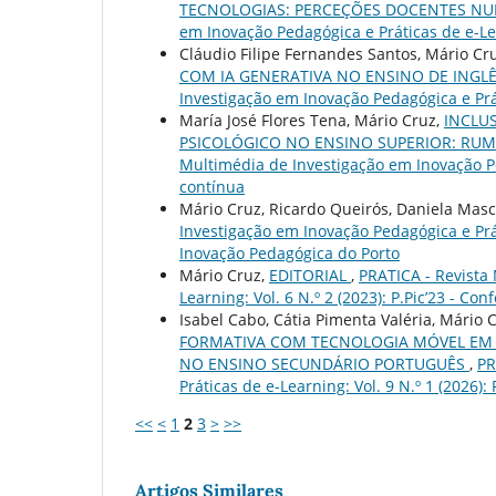
TECNOLOGIAS: PERCEÇÕES DOCENTES N
em Inovação Pedagógica e Práticas de e-Lea
Cláudio Filipe Fernandes Santos, Mário Cr
COM IA GENERATIVA NO ENSINO DE INGLÊ
Investigação em Inovação Pedagógica e Prát
María José Flores Tena, Mário Cruz,
INCLU
PSICOLÓGICO NO ENSINO SUPERIOR: RUM
Multimédia de Investigação em Inovação Ped
contínua
Mário Cruz, Ricardo Queirós, Daniela Masc
Investigação em Inovação Pedagógica e Práti
Inovação Pedagógica do Porto
Mário Cruz,
EDITORIAL
,
PRATICA - Revista
Learning: Vol. 6 N.º 2 (2023): P.Pic’23 - C
Isabel Cabo, Cátia Pimenta Valéria, Mário 
FORMATIVA COM TECNOLOGIA MÓVEL EM 
NO ENSINO SECUNDÁRIO PORTUGUÊS
,
PR
Práticas de e-Learning: Vol. 9 N.º 1 (2026)
<<
<
1
2
3
>
>>
Artigos Similares