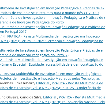
ultimédia de Investigação em Inovação Pedagógica e Práticas de e-
 práticas de ensino e seus recursos para o mundo pós-COVID-19
 Multimédia de Investigação em Inovação Pedagógica e Práticas de 
onferência de Inovação Pedagógica do Porto
a Multimédia de Investigação em Inovação Pedagógica e Práticas de
 em Portugal 2017
.º 4
,
PRATICA - Revista Multimédia de Investigação em Inovação
4 N.º 1 (2021): Fórum IPP 2021: Formação e Inovação Pedagógica no
ultimédia de Investigação em Inovação Pedagógica e Práticas de e-
nferência de Inovação Pedagógica do Porto (2)
A - Revista Multimédia de Investigação em Inovação Pedagógica e
): Número Especial - Equidade, accessibilidade e democratização do
 - Revista Multimédia de Investigação em Inovação Pedagógica e
): Projetos de Investigação e Inovação Mediados pelas Tecnologias
arenhas, Erika Ribeiro,
Editorial
,
PRATICA - Revista Multimédia de
cas de e-Learning: Vol. 8 N.º 2 (2025): P.PIC'25 - Conferência de
ino Oliveira, Cândida Silva,
Editorial
,
PRATICA - Revista Multimédi
icas de e-Learning: Vol. 2 N.º 1 (2019): 1ª Convenção Nacional Sob