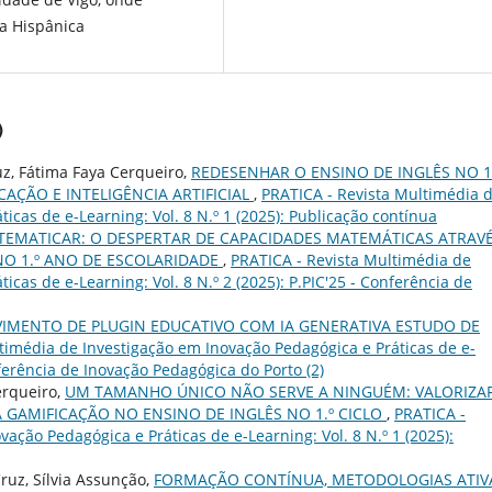
ca Hispânica
)
uz, Fátima Faya Cerqueiro,
REDESENHAR O ENSINO DE INGLÊS NO 1
AÇÃO E INTELIGÊNCIA ARTIFICIAL
,
PRATICA - Revista Multimédia 
icas de e-Learning: Vol. 8 N.º 1 (2025): Publicação contínua
EMATICAR: O DESPERTAR DE CAPACIDADES MATEMÁTICAS ATRAV
O 1.º ANO DE ESCOLARIDADE
,
PRATICA - Revista Multimédia de
cas de e-Learning: Vol. 8 N.º 2 (2025): P.PIC'25 - Conferência de
IMENTO DE PLUGIN EDUCATIVO COM IA GENERATIVA ESTUDO DE
timédia de Investigação em Inovação Pedagógica e Práticas de e-
onferência de Inovação Pedagógica do Porto (2)
erqueiro,
UM TAMANHO ÚNICO NÃO SERVE A NINGUÉM: VALORIZA
 GAMIFICAÇÃO NO ENSINO DE INGLÊS NO 1.º CICLO
,
PRATICA -
ação Pedagógica e Práticas de e-Learning: Vol. 8 N.º 1 (2025):
Cruz, Sílvia Assunção,
FORMAÇÃO CONTÍNUA, METODOLOGIAS ATIV