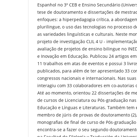
Espanhol no 3º CEB e Ensino Secundário (Univers
tese de doutoramento e dissertações de mestra
enfoques: a hiperpedagogia crítica, a abordagem
plurilingue, o uso das tecnologias no processo
as variedades linguísticas e culturais. Neste 
projeto de investigação CLIL 4 U - implementaçã
avaliação de projetos de ensino bilingue no INED
e Inovação em Educação. Publicou 24 artigos em 
11 trabalhos em atas de eventos e possui 3 livros
publicados, para além de ter apresentado 33 c
congressos nacionais e internacionais. Nas suas 
interagiu com 33 colaboradores em co-autorias de
Até ao momento, orientou 22 dissertações de m
de cursos de Licenciatura ou Pós-graduação nas
Educação e Línguas e Literaturas. Também tem 
membro de júris de provas de doutoramento (2),
monografias de final de curso de Pós-graduação
encontra-se a fazer o seu segundo doutorament
na Facultad de Filología y Traducción da Univer