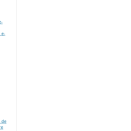
e-
 e-
a de
re