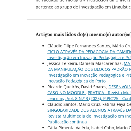
pertence ao grupo de investigação em Linguísti
Artigos mais lidos do(s) mesmo(s) autor(es
Cláudio Filipe Fernandes Santos, Mário Cr
CICLO ATRAVÉS DA PEDAGOGIA DA GAMIFIC
Investigação em Inovação Pedagógica e Prát
Jéssica Teixeira, Daniela Mascarenhas,
MAT
DA MANIPULAÇÃO DOS BLOCOS PADRÃO N
Investigação em Inovação Pedagógica e Práti
Inovação Pedagógica do Porto
Ricardo Queirós, David Soares,
DESENVOLV
CASO NO MOODLE
,
PRATICA - Revista Mul
Learning: Vol. 8 N.º 3 (2025): P.PIC'25 - C
Cláudio Santos, Mário Cruz, Fátima Faya C
SINGULARIDADE DOS ALUNOS ATRAVÉS DA
Revista Multimédia de Investigação em Inov
Publicação contínua
Cátia Pimenta Valéria, Isabel Cabo, Mário 