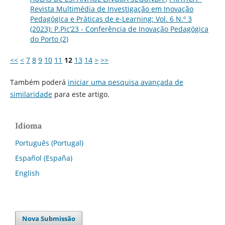
Revista Multimédia de Investigação em Inovação
Pedagógica e Práticas de e-Learning: Vol. 6 N.º 3
(2023): P.Pic’23 - Conferência de Inovação Pedagógica
do Porto (2)
<<
<
7
8
9
10
11
12
13
14
>
>>
Também poderá
iniciar uma pesquisa avançada de
similaridade
para este artigo.
Idioma
Português (Portugal)
Español (España)
English
Nova Submissão