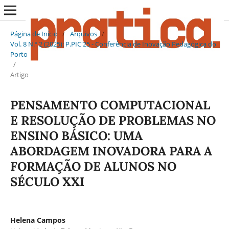
Página de Início
/
Arquivos
/
Vol. 8 N.º 2 (2025): P.PIC'25 - Conferência de Inovação Pedagógica do
Porto
/
Artigo
PENSAMENTO COMPUTACIONAL
E RESOLUÇÃO DE PROBLEMAS NO
ENSINO BÁSICO: UMA
ABORDAGEM INOVADORA PARA A
FORMAÇÃO DE ALUNOS NO
SÉCULO XXI
Helena Campos