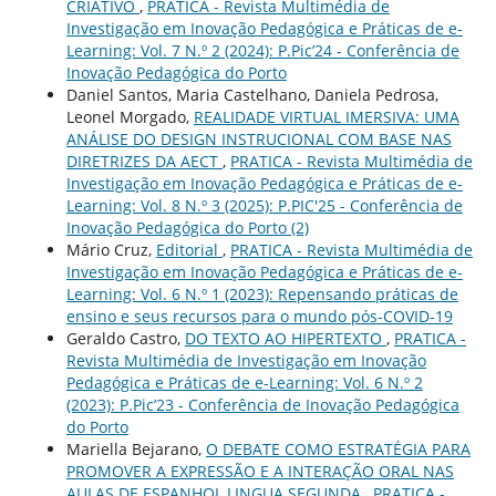
CRIATIVO
,
PRATICA - Revista Multimédia de
Investigação em Inovação Pedagógica e Práticas de e-
Learning: Vol. 7 N.º 2 (2024): P.Pic’24 - Conferência de
Inovação Pedagógica do Porto
Daniel Santos, Maria Castelhano, Daniela Pedrosa,
Leonel Morgado,
REALIDADE VIRTUAL IMERSIVA: UMA
ANÁLISE DO DESIGN INSTRUCIONAL COM BASE NAS
DIRETRIZES DA AECT
,
PRATICA - Revista Multimédia de
Investigação em Inovação Pedagógica e Práticas de e-
Learning: Vol. 8 N.º 3 (2025): P.PIC'25 - Conferência de
Inovação Pedagógica do Porto (2)
Mário Cruz,
Editorial
,
PRATICA - Revista Multimédia de
Investigação em Inovação Pedagógica e Práticas de e-
Learning: Vol. 6 N.º 1 (2023): Repensando práticas de
ensino e seus recursos para o mundo pós-COVID-19
Geraldo Castro,
DO TEXTO AO HIPERTEXTO
,
PRATICA -
Revista Multimédia de Investigação em Inovação
Pedagógica e Práticas de e-Learning: Vol. 6 N.º 2
(2023): P.Pic’23 - Conferência de Inovação Pedagógica
do Porto
Mariella Bejarano,
O DEBATE COMO ESTRATÉGIA PARA
PROMOVER A EXPRESSÃO E A INTERAÇÃO ORAL NAS
AULAS DE ESPANHOL LINGUA SEGUNDA
,
PRATICA -