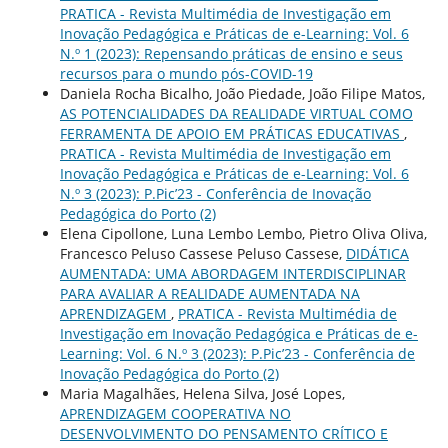
PRATICA - Revista Multimédia de Investigação em
Inovação Pedagógica e Práticas de e-Learning: Vol. 6
N.º 1 (2023): Repensando práticas de ensino e seus
recursos para o mundo pós-COVID-19
Daniela Rocha Bicalho, João Piedade, João Filipe Matos,
AS POTENCIALIDADES DA REALIDADE VIRTUAL COMO
FERRAMENTA DE APOIO EM PRÁTICAS EDUCATIVAS
,
PRATICA - Revista Multimédia de Investigação em
Inovação Pedagógica e Práticas de e-Learning: Vol. 6
N.º 3 (2023): P.Pic’23 - Conferência de Inovação
Pedagógica do Porto (2)
Elena Cipollone, Luna Lembo Lembo, Pietro Oliva Oliva,
Francesco Peluso Cassese Peluso Cassese,
DIDÁTICA
AUMENTADA: UMA ABORDAGEM INTERDISCIPLINAR
PARA AVALIAR A REALIDADE AUMENTADA NA
APRENDIZAGEM
,
PRATICA - Revista Multimédia de
Investigação em Inovação Pedagógica e Práticas de e-
Learning: Vol. 6 N.º 3 (2023): P.Pic’23 - Conferência de
Inovação Pedagógica do Porto (2)
Maria Magalhães, Helena Silva, José Lopes,
APRENDIZAGEM COOPERATIVA NO
DESENVOLVIMENTO DO PENSAMENTO CRÍTICO E