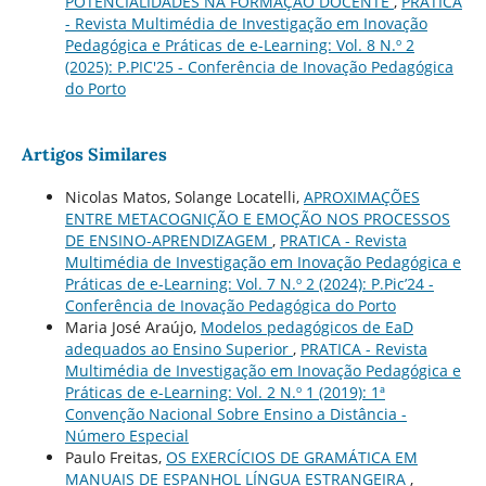
POTENCIALIDADES NA FORMAÇÃO DOCENTE
,
PRATICA
- Revista Multimédia de Investigação em Inovação
Pedagógica e Práticas de e-Learning: Vol. 8 N.º 2
(2025): P.PIC'25 - Conferência de Inovação Pedagógica
do Porto
Artigos Similares
Nicolas Matos, Solange Locatelli,
APROXIMAÇÕES
ENTRE METACOGNIÇÃO E EMOÇÃO NOS PROCESSOS
DE ENSINO-APRENDIZAGEM
,
PRATICA - Revista
Multimédia de Investigação em Inovação Pedagógica e
Práticas de e-Learning: Vol. 7 N.º 2 (2024): P.Pic’24 -
Conferência de Inovação Pedagógica do Porto
Maria José Araújo,
Modelos pedagógicos de EaD
adequados ao Ensino Superior
,
PRATICA - Revista
Multimédia de Investigação em Inovação Pedagógica e
Práticas de e-Learning: Vol. 2 N.º 1 (2019): 1ª
Convenção Nacional Sobre Ensino a Distância -
Número Especial
Paulo Freitas,
OS EXERCÍCIOS DE GRAMÁTICA EM
MANUAIS DE ESPANHOL LÍNGUA ESTRANGEIRA
,