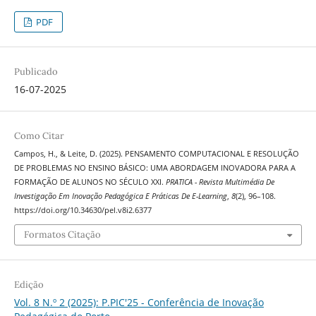
PDF
Publicado
16-07-2025
Como Citar
Campos, H., & Leite, D. (2025). PENSAMENTO COMPUTACIONAL E RESOLUÇÃO
DE PROBLEMAS NO ENSINO BÁSICO: UMA ABORDAGEM INOVADORA PARA A
FORMAÇÃO DE ALUNOS NO SÉCULO XXI.
PRATICA - Revista Multimédia De
Investigação Em Inovação Pedagógica E Práticas De E-Learning
,
8
(2), 96–108.
https://doi.org/10.34630/pel.v8i2.6377
Formatos Citação
Edição
Vol. 8 N.º 2 (2025): P.PIC'25 - Conferência de Inovação