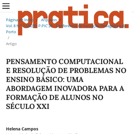
Página de Início
/
Arquivos
/
Vol. 8 N.º 2 (2025): P.PIC'25 - Conferência de Inovação Pedagógica do
Porto
/
Artigo
PENSAMENTO COMPUTACIONAL
E RESOLUÇÃO DE PROBLEMAS NO
ENSINO BÁSICO: UMA
ABORDAGEM INOVADORA PARA A
FORMAÇÃO DE ALUNOS NO
SÉCULO XXI
Helena Campos