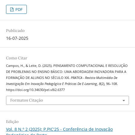
PDF
Publicado
16-07-2025
Como Citar
Campos, H., & Leite, D. (2025). PENSAMENTO COMPUTACIONAL E RESOLUÇÃO
DE PROBLEMAS NO ENSINO BÁSICO: UMA ABORDAGEM INOVADORA PARA A
FORMAÇÃO DE ALUNOS NO SÉCULO XXI.
PRATICA - Revista Multimédia De
Investigação Em Inovação Pedagógica E Práticas De E-Learning
,
8
(2), 96–108.
https://doi.org/10.34630/pel.v8i2.6377
Formatos Citação
Edição
Vol. 8 N.º 2 (2025): P.PIC'25 - Conferência de Inovação