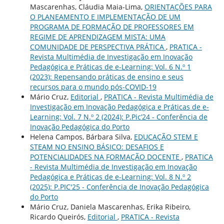
Mascarenhas, Cláudia Maia-Lima,
ORIENTAÇÕES PARA
O PLANEAMENTO E IMPLEMENTAÇÃO DE UM
PROGRAMA DE FORMAÇÃO DE PROFESSORES EM
REGIME DE APRENDIZAGEM MISTA: UMA
COMUNIDADE DE PERSPECTIVA PRÁTICA
,
PRATICA -
Revista Multimédia de Investigação em Inovação
Pedagógica e Práticas de e-Learning: Vol. 6 N.º 1
(2023): Repensando práticas de ensino e seus
recursos para o mundo pós-COVID-19
Mário Cruz,
Editorial
,
PRATICA - Revista Multimédia de
Investigação em Inovação Pedagógica e Práticas de e-
Learning: Vol. 7 N.º 2 (2024): P.Pic’24 - Conferência de
Inovação Pedagógica do Porto
Helena Campos, Bárbara Silva,
EDUCAÇÃO STEM E
STEAM NO ENSINO BÁSICO: DESAFIOS E
POTENCIALIDADES NA FORMAÇÃO DOCENTE
,
PRATICA
- Revista Multimédia de Investigação em Inovação
Pedagógica e Práticas de e-Learning: Vol. 8 N.º 2
(2025): P.PIC'25 - Conferência de Inovação Pedagógica
do Porto
Mário Cruz, Daniela Mascarenhas, Erika Ribeiro,
Ricardo Queirós,
Editorial
,
PRATICA - Revista