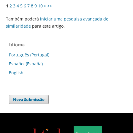
1
2
3
4
5
6
7
8
9
10
>
>>
Também poderá
iniciar uma pesquisa avançada de
similaridade
para este artigo.
Idioma
Português (Portugal)
Español (España)
English
Nova Submissão