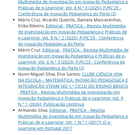
Multimédia de Investigação em Inovação Pedagógica e
Práticas de e-Learning: Vol. 8 N.º 3 (2025): P.PIC'25 -
Conferência de Inovação Pedagógica do Porto (2)
Mário Cruz, Ricardo Queirós, Daniela Mascarenhas,
Erika Ribeiro,
Editorial
,
PRATICA - Revista Multimédia
de Investigação em Inovação Pedagógica e Práticas de
e-Learning: Vol. 8 N.º 2 (2025): P.PIC'25 - Conferência
de Inovação Pedagógica do Porto
Mário Cruz,
Editorial
,
PRATICA - Revista Multimédia de
Investigação em Inovação Pedagógica e Práticas de e-
Learning: Vol. 6 N.º 3 (2023): P.Pic’23 - Conferência de
Inovação Pedagógica do Porto (2)
Nuno Miguel Silva, Elsa Santos,
CLUBE CIÊNCIA VIVA
NA ESCOLA – MATEMÁTICA: INOVAÇÃO PEDAGÓGICA E
INTEGRAÇÃO STEAM NO 1.º CICLO DO ENSINO BÁSICO
,
PRATICA - Revista Multimédia de Investigação em
Inovação Pedagógica e Práticas de e-Learning: Vol. 9
N.º 1 (2026): Publicação contínua
Armando Silva,
Editorial
,
PRATICA - Revista
Multimédia de Investigação em Inovação Pedagógica e
Práticas de e-Learning: Vol. 1 N.º 1 (2017): O e-
Learning em Portugal 2017