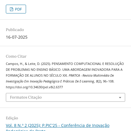
PDF
Publicado
16-07-2025
Como Citar
Campos, H., & Leite, D. (2025). PENSAMENTO COMPUTACIONAL E RESOLUÇÃO
DE PROBLEMAS NO ENSINO BÁSICO: UMA ABORDAGEM INOVADORA PARA A
FORMAÇÃO DE ALUNOS NO SÉCULO XXI.
PRATICA - Revista Multimédia De
Investigação Em Inovação Pedagógica E Práticas De E-Learning
,
8
(2), 96–108.
https://doi.org/10.34630/pel.v8i2.6377
Formatos Citação
Edição
Vol. 8 N.º 2 (2025): P.PIC'25 - Conferência de Inovação