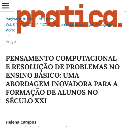
Página de Início
/
Arquivos
/
Vol. 8 N.º 2 (2025): P.PIC'25 - Conferência de Inovação Pedagógica do
Porto
/
Artigo
PENSAMENTO COMPUTACIONAL
E RESOLUÇÃO DE PROBLEMAS NO
ENSINO BÁSICO: UMA
ABORDAGEM INOVADORA PARA A
FORMAÇÃO DE ALUNOS NO
SÉCULO XXI
Helena Campos