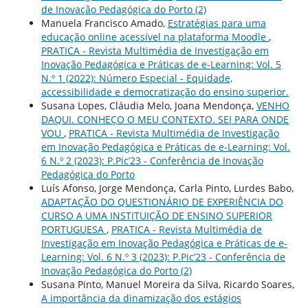
de Inovação Pedagógica do Porto (2)
Manuela Francisco Amado,
Estratégias para uma
educação online acessível na plataforma Moodle
,
PRATICA - Revista Multimédia de Investigação em
Inovação Pedagógica e Práticas de e-Learning: Vol. 5
N.º 1 (2022): Número Especial - Equidade,
accessibilidade e democratização do ensino superior.
Susana Lopes, Cláudia Melo, Joana Mendonça,
VENHO
DAQUI. CONHEÇO O MEU CONTEXTO. SEI PARA ONDE
VOU
,
PRATICA - Revista Multimédia de Investigação
em Inovação Pedagógica e Práticas de e-Learning: Vol.
6 N.º 2 (2023): P.Pic’23 - Conferência de Inovação
Pedagógica do Porto
Luís Afonso, Jorge Mendonça, Carla Pinto, Lurdes Babo,
ADAPTAÇÃO DO QUESTIONÁRIO DE EXPERIÊNCIA DO
CURSO A UMA INSTITUIÇÃO DE ENSINO SUPERIOR
PORTUGUESA
,
PRATICA - Revista Multimédia de
Investigação em Inovação Pedagógica e Práticas de e-
Learning: Vol. 6 N.º 3 (2023): P.Pic’23 - Conferência de
Inovação Pedagógica do Porto (2)
Susana Pinto, Manuel Moreira da Silva, Ricardo Soares,
A importância da dinamização dos estágios