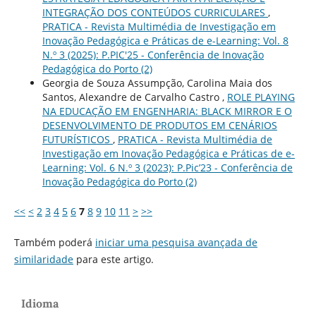
INTEGRAÇÃO DOS CONTEÚDOS CURRICULARES
,
PRATICA - Revista Multimédia de Investigação em
Inovação Pedagógica e Práticas de e-Learning: Vol. 8
N.º 3 (2025): P.PIC'25 - Conferência de Inovação
Pedagógica do Porto (2)
Georgia de Souza Assumpção, Carolina Maia dos
Santos, Alexandre de Carvalho Castro ,
ROLE PLAYING
NA EDUCAÇÃO EM ENGENHARIA: BLACK MIRROR E O
DESENVOLVIMENTO DE PRODUTOS EM CENÁRIOS
FUTURÍSTICOS
,
PRATICA - Revista Multimédia de
Investigação em Inovação Pedagógica e Práticas de e-
Learning: Vol. 6 N.º 3 (2023): P.Pic’23 - Conferência de
Inovação Pedagógica do Porto (2)
<<
<
2
3
4
5
6
7
8
9
10
11
>
>>
Também poderá
iniciar uma pesquisa avançada de
similaridade
para este artigo.
Idioma