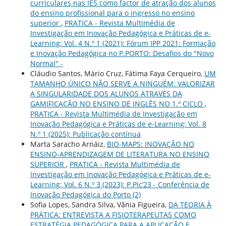
curriculares nas IES como factor de atração dos alunos
do ensino profissional para o ingresso no ensino
superior
,
PRATICA - Revista Multimédia de
Investigação em Inovação Pedagógica e Práticas de e-
Learning: Vol. 4 N.º 1 (2021): Fórum IPP 2021: Formação
e Inovação Pedagógica no P.PORTO: Desafios do "Novo
Normal" -
Cláudio Santos, Mário Cruz, Fátima Faya Cerqueiro,
UM
TAMANHO ÚNICO NÃO SERVE A NINGUÉM: VALORIZAR
A SINGULARIDADE DOS ALUNOS ATRAVÉS DA
GAMIFICAÇÃO NO ENSINO DE INGLÊS NO 1.º CICLO
,
PRATICA - Revista Multimédia de Investigação em
Inovação Pedagógica e Práticas de e-Learning: Vol. 8
N.º 1 (2025): Publicação contínua
Marta Saracho Arnáiz,
BIO-MAPS: INOVAÇÃO NO
ENSINO-APRENDIZAGEM DE LITERATURA NO ENSINO
SUPERIOR
,
PRATICA - Revista Multimédia de
Investigação em Inovação Pedagógica e Práticas de e-
Learning: Vol. 6 N.º 3 (2023): P.Pic’23 - Conferência de
Inovação Pedagógica do Porto (2)
Sofia Lopes, Sandra Silva, Vânia Figueira,
DA TEORIA À
PRÁTICA: ENTREVISTA A FISIOTERAPEUTAS COMO
ESTRATÉGIA PEDAGÓGICA PARA A APLICAÇÃO E