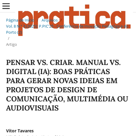
Página de Início
/
Arquivos
/
Vol. 8 N.º 3 (2025): P.PIC'25 - Conferência de Inovação Pedagógica do
Porto (2)
/
Artigo
PENSAR VS. CRIAR. MANUAL VS.
DIGITAL (IA): BOAS PRÁTICAS
PARA GERAR NOVAS IDEIAS EM
PROJETOS DE DESIGN DE
COMUNICAÇÃO, MULTIMÉDIA OU
AUDIOVISUAIS
Vítor Tavares