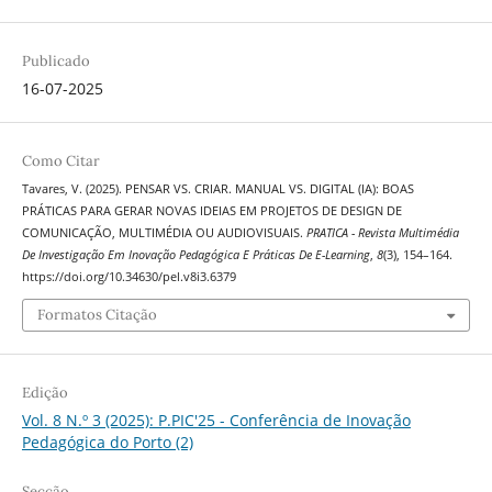
Publicado
16-07-2025
Como Citar
Tavares, V. (2025). PENSAR VS. CRIAR. MANUAL VS. DIGITAL (IA): BOAS
PRÁTICAS PARA GERAR NOVAS IDEIAS EM PROJETOS DE DESIGN DE
COMUNICAÇÃO, MULTIMÉDIA OU AUDIOVISUAIS.
PRATICA - Revista Multimédia
De Investigação Em Inovação Pedagógica E Práticas De E-Learning
,
8
(3), 154–164.
https://doi.org/10.34630/pel.v8i3.6379
Formatos Citação
Edição
Vol. 8 N.º 3 (2025): P.PIC'25 - Conferência de Inovação
Pedagógica do Porto (2)
Secção