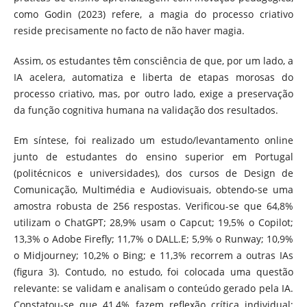
como Godin (2023) refere, a magia do processo criativo
reside precisamente no facto de não haver magia.
Assim, os estudantes têm consciência de que, por um lado, a
IA acelera, automatiza e liberta de etapas morosas do
processo criativo, mas, por outro lado, exige a preservação
da função cognitiva humana na validação dos resultados.
Em síntese, foi realizado um estudo/levantamento online
junto de estudantes do ensino superior em Portugal
(politécnicos e universidades), dos cursos de Design de
Comunicação, Multimédia e Audiovisuais, obtendo-se uma
amostra robusta de 256 respostas. Verificou-se que 64,8%
utilizam o ChatGPT; 28,9% usam o Capcut; 19,5% o Copilot;
13,3% o Adobe Firefly; 11,7% o DALL.E; 5,9% o Runway; 10,9%
o Midjourney; 10,2% o Bing; e 11,3% recorrem a outras IAs
(figura 3). Contudo, no estudo, foi colocada uma questão
relevante: se validam e analisam o conteúdo gerado pela IA.
Constatou-se que 41,4% fazem reflexão crítica individual;