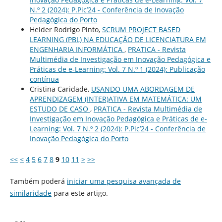
N.º 2 (2024): P.Pic’24 - Conferência de Inovação
Pedagógica do Porto
Helder Rodrigo Pinto,
SCRUM PROJECT BASED
LEARNING (PBL) NA EDUCAÇÃO DE LICENCIATURA EM
ENGENHARIA INFORMÁTICA
,
PRATICA - Revista
Multimédia de Investigação em Inovação Pedagógica e
Práticas de e-Learning: Vol. 7 N.º 1 (2024): Publicação
contínua
Cristina Caridade,
USANDO UMA ABORDAGEM DE
APRENDIZAGEM (INTER)ATIVA EM MATEMÁTICA: UM
ESTUDO DE CASO
,
PRATICA - Revista Multimédia de
Investigação em Inovação Pedagógica e Práticas de e-
Learning: Vol. 7 N.º 2 (2024): P.Pic’24 - Conferência de
Inovação Pedagógica do Porto
<<
<
4
5
6
7
8
9
10
11
>
>>
Também poderá
iniciar uma pesquisa avançada de
similaridade
para este artigo.