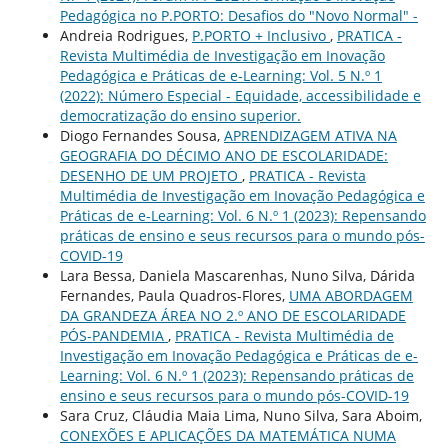
Pedagógica no P.PORTO: Desafios do "Novo Normal" -
Andreia Rodrigues,
P.PORTO + Inclusivo
,
PRATICA -
Revista Multimédia de Investigação em Inovação
Pedagógica e Práticas de e-Learning: Vol. 5 N.º 1
(2022): Número Especial - Equidade, accessibilidade e
democratização do ensino superior.
Diogo Fernandes Sousa,
APRENDIZAGEM ATIVA NA
GEOGRAFIA DO DÉCIMO ANO DE ESCOLARIDADE:
DESENHO DE UM PROJETO
,
PRATICA - Revista
Multimédia de Investigação em Inovação Pedagógica e
Práticas de e-Learning: Vol. 6 N.º 1 (2023): Repensando
práticas de ensino e seus recursos para o mundo pós-
COVID-19
Lara Bessa, Daniela Mascarenhas, Nuno Silva, Dárida
Fernandes, Paula Quadros-Flores,
UMA ABORDAGEM
DA GRANDEZA ÁREA NO 2.º ANO DE ESCOLARIDADE
PÓS-PANDEMIA
,
PRATICA - Revista Multimédia de
Investigação em Inovação Pedagógica e Práticas de e-
Learning: Vol. 6 N.º 1 (2023): Repensando práticas de
ensino e seus recursos para o mundo pós-COVID-19
Sara Cruz, Cláudia Maia Lima, Nuno Silva, Sara Aboim,
CONEXÕES E APLICAÇÕES DA MATEMÁTICA NUMA