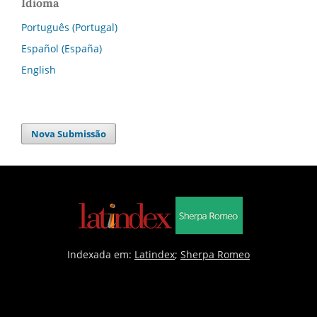
Idioma
Português (Portugal)
Español (España)
English
Nova Submissão
Indexada em:
Latindex
;
Sherpa Romeo