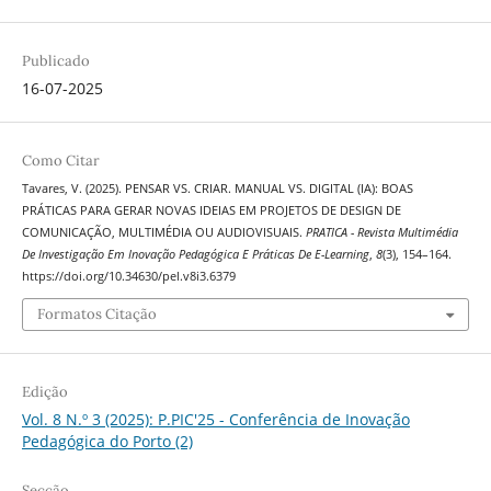
Publicado
16-07-2025
Como Citar
Tavares, V. (2025). PENSAR VS. CRIAR. MANUAL VS. DIGITAL (IA): BOAS
PRÁTICAS PARA GERAR NOVAS IDEIAS EM PROJETOS DE DESIGN DE
COMUNICAÇÃO, MULTIMÉDIA OU AUDIOVISUAIS.
PRATICA - Revista Multimédia
De Investigação Em Inovação Pedagógica E Práticas De E-Learning
,
8
(3), 154–164.
https://doi.org/10.34630/pel.v8i3.6379
Formatos Citação
Edição
Vol. 8 N.º 3 (2025): P.PIC'25 - Conferência de Inovação
Pedagógica do Porto (2)
Secção