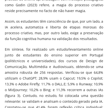
como Godin (2023) refere, a magia do processo criativo
reside precisamente no facto de não haver magia.
Assim, os estudantes têm consciência de que, por um lado, a
IA acelera, automatiza e liberta de etapas morosas do
processo criativo, mas, por outro lado, exige a preservação
da função cognitiva humana na validação dos resultados.
Em síntese, foi realizado um estudo/levantamento online
junto de estudantes do ensino superior em Portugal
(politécnicos e universidades), dos cursos de Design de
Comunicação, Multimédia e Audiovisuais, obtendo-se uma
amostra robusta de 256 respostas. Verificou-se que 64,8%
utilizam o ChatGPT; 28,9% usam o Capcut; 19,5% o Copilot;
13,3% o Adobe Firefly; 11,7% o DALL.E; 5,9% o Runway; 10,9%
o Midjourney; 10,2% o Bing; e 11,3% recorrem a outras IAs
(figura 3). Contudo, no estudo, foi colocada uma questão
relevante: se validam e analisam o conteúdo gerado pela IA.
Constatou-se que 41,4% fazem reflexão crítica individual;