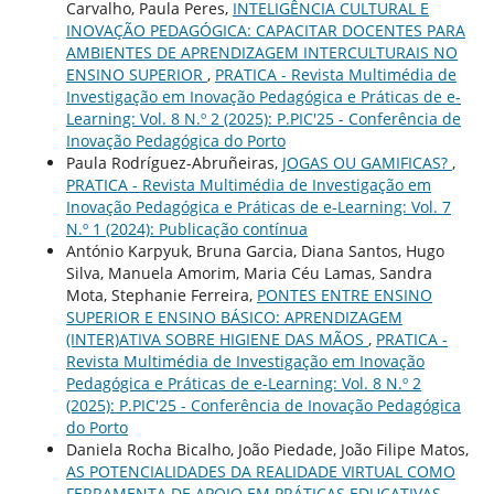
Carvalho, Paula Peres,
INTELIGÊNCIA CULTURAL E
INOVAÇÃO PEDAGÓGICA: CAPACITAR DOCENTES PARA
AMBIENTES DE APRENDIZAGEM INTERCULTURAIS NO
ENSINO SUPERIOR
,
PRATICA - Revista Multimédia de
Investigação em Inovação Pedagógica e Práticas de e-
Learning: Vol. 8 N.º 2 (2025): P.PIC'25 - Conferência de
Inovação Pedagógica do Porto
Paula Rodríguez-Abruñeiras,
JOGAS OU GAMIFICAS?
,
PRATICA - Revista Multimédia de Investigação em
Inovação Pedagógica e Práticas de e-Learning: Vol. 7
N.º 1 (2024): Publicação contínua
António Karpyuk, Bruna Garcia, Diana Santos, Hugo
Silva, Manuela Amorim, Maria Céu Lamas, Sandra
Mota, Stephanie Ferreira,
PONTES ENTRE ENSINO
SUPERIOR E ENSINO BÁSICO: APRENDIZAGEM
(INTER)ATIVA SOBRE HIGIENE DAS MÃOS
,
PRATICA -
Revista Multimédia de Investigação em Inovação
Pedagógica e Práticas de e-Learning: Vol. 8 N.º 2
(2025): P.PIC'25 - Conferência de Inovação Pedagógica
do Porto
Daniela Rocha Bicalho, João Piedade, João Filipe Matos,
AS POTENCIALIDADES DA REALIDADE VIRTUAL COMO
FERRAMENTA DE APOIO EM PRÁTICAS EDUCATIVAS
,