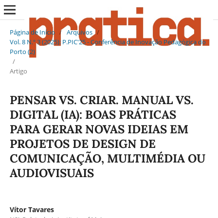
Página de Início
/
Arquivos
/
Vol. 8 N.º 3 (2025): P.PIC'25 - Conferência de Inovação Pedagógica do
Porto (2)
/
Artigo
PENSAR VS. CRIAR. MANUAL VS.
DIGITAL (IA): BOAS PRÁTICAS
PARA GERAR NOVAS IDEIAS EM
PROJETOS DE DESIGN DE
COMUNICAÇÃO, MULTIMÉDIA OU
AUDIOVISUAIS
Vítor Tavares