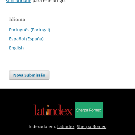
similaridade
para este artigo.
Idioma
Português (Portugal)
Español (España)
English
Nova Submissão
Indexada em:
Latindex
;
Sherpa Romeo