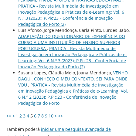
PRATICA - Revista Multimédia de Investigação em
Inovação Pedagógica e Práticas de e-Learning: Vol. 6
N.º 3 (2023): P.Pic’23 - Conferência de Inovação
Pedagógica do Porto (2)
Luís Afonso, Jorge Mendonça, Carla Pinto, Lurdes Babo,
ADAPTAÇÃO DO QUESTIONÁRIO DE EXPERIÊNCIA DO
CURSO A UMA INSTITUIÇÃO DE ENSINO SUPERIOR
PORTUGUESA
,
PRATICA - Revista Multimédia de
Investigação em Inovação Pedagógica e Práticas de e-
Learning: Vol. 6 N.º 3 (2023): P.Pic’23 - Conferência de
Inovação Pedagógica do Porto (2)
Susana Lopes, Cláudia Melo, Joana Mendonça,
VENHO
DAQUI. CONHEÇO O MEU CONTEXTO. SEI PARA ONDE
VOU
,
PRATICA - Revista Multimédia de Investigação
em Inovação Pedagógica e Práticas de e-Learning: Vol.
6 N.º 2 (2023): P.Pic’23 - Conferência de Inovação
Pedagógica do Porto
<<
<
1
2
3
4
5
6
7
8
9
10
>
>>
Também poderá
iniciar uma pesquisa avançada de