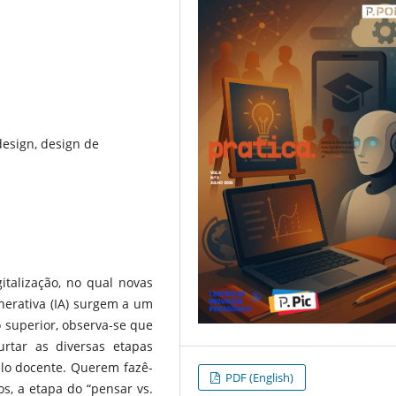
 design, design de
italização, no qual novas
Generativa (IA) surgem a um
o superior, observa-se que
rtar as diversas etapas
elo docente. Querem fazê-
PDF (English)
os, a etapa do “pensar vs.