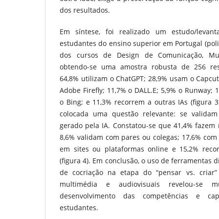
dos resultados.
Em síntese, foi realizado um estudo/levan
estudantes do ensino superior em Portugal (poli
dos cursos de Design de Comunicação, Mult
obtendo-se uma amostra robusta de 256 resp
64,8% utilizam o ChatGPT; 28,9% usam o Capcut;
Adobe Firefly; 11,7% o DALL.E; 5,9% o Runway; 
o Bing; e 11,3% recorrem a outras IAs (figura 3
colocada uma questão relevante: se valida
gerado pela IA. Constatou-se que 41,4% fazem re
8,6% validam com pares ou colegas; 17,6% com 
em sites ou plataformas online e 15,2% reco
(figura 4). Em conclusão, o uso de ferramentas d
de cocriação na etapa do “pensar vs. criar”
multimédia e audiovisuais revelou-se m
desenvolvimento das competências e capa
estudantes.