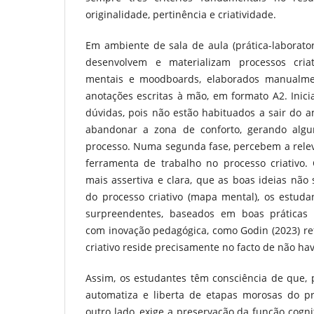
originalidade, pertinência e criatividade.
Em ambiente de sala de aula (prática-laboratori
desenvolvem e materializam processos cria
mentais e moodboards, elaborados manualme
anotações escritas à mão, em formato A2. Inic
dúvidas, pois não estão habituados a sair do am
abandonar a zona de conforto, gerando algum
processo. Numa segunda fase, percebem a relev
ferramenta de trabalho no processo criativo
mais assertiva e clara, que as boas ideias não
do processo criativo (mapa mental), os estuda
surpreendentes, baseados em boas práticas
com inovação pedagógica, como Godin (2023) re
criativo reside precisamente no facto de não ha
Assim, os estudantes têm consciência de que, p
automatiza e liberta de etapas morosas do pro
outro lado, exige a preservação da função cogn