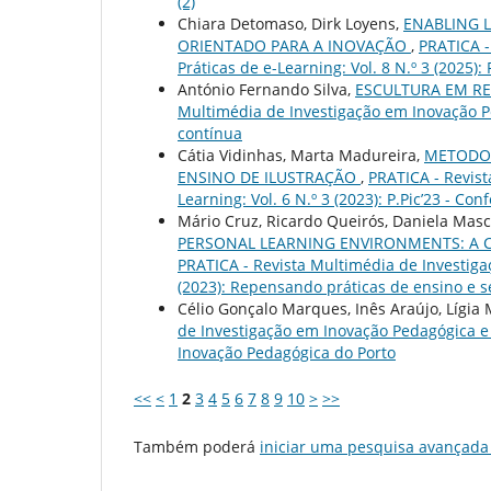
(2)
Chiara Detomaso, Dirk Loyens,
ENABLING 
ORIENTADO PARA A INOVAÇÃO
,
PRATICA -
Práticas de e-Learning: Vol. 8 N.º 3 (2025)
António Fernando Silva,
ESCULTURA EM R
Multimédia de Investigação em Inovação Ped
contínua
Cátia Vidinhas, Marta Madureira,
METODOL
ENSINO DE ILUSTRAÇÃO
,
PRATICA - Revist
Learning: Vol. 6 N.º 3 (2023): P.Pic’23 - Co
Mário Cruz, Ricardo Queirós, Daniela Masc
PERSONAL LEARNING ENVIRONMENTS: A 
PRATICA - Revista Multimédia de Investigaç
(2023): Repensando práticas de ensino e 
Célio Gonçalo Marques, Inês Araújo, Lígia
de Investigação em Inovação Pedagógica e Pr
Inovação Pedagógica do Porto
<<
<
1
2
3
4
5
6
7
8
9
10
>
>>
Também poderá
iniciar uma pesquisa avançada