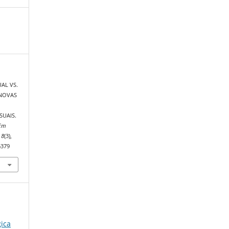
UAL VS.
 NOVAS
SUAIS.
 Em
,
8
(3),
6379
ica