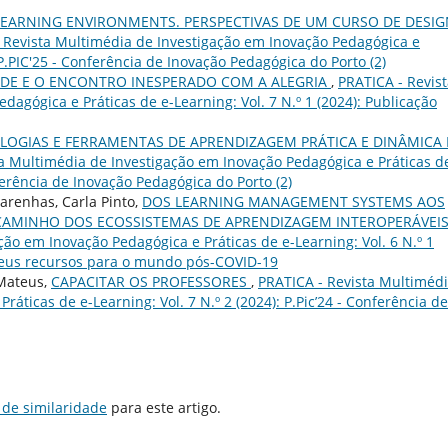
LEARNING ENVIRONMENTS. PERSPECTIVAS DE UM CURSO DE DESIG
 Revista Multimédia de Investigação em Inovação Pedagógica e
: P.PIC'25 - Conferência de Inovação Pedagógica do Porto (2)
EDE E O ENCONTRO INESPERADO COM A ALEGRIA
,
PRATICA - Revis
agógica e Práticas de e-Learning: Vol. 7 N.º 1 (2024): Publicação
OGIAS E FERRAMENTAS DE APRENDIZAGEM PRÁTICA E DINÂMICA
a Multimédia de Investigação em Inovação Pedagógica e Práticas d
nferência de Inovação Pedagógica do Porto (2)
arenhas, Carla Pinto,
DOS LEARNING MANAGEMENT SYSTEMS AOS
CAMINHO DOS ECOSSISTEMAS DE APRENDIZAGEM INTEROPERÁVEI
ão em Inovação Pedagógica e Práticas de e-Learning: Vol. 6 N.º 1
seus recursos para o mundo pós-COVID-19
 Mateus,
CAPACITAR OS PROFESSORES
,
PRATICA - Revista Multiméd
áticas de e-Learning: Vol. 7 N.º 2 (2024): P.Pic’24 - Conferência de
 de similaridade
para este artigo.