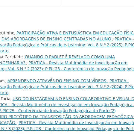
Coutinho,
PARTICIPAÇÃO ATIVA E ENTUSIÁSTICA EM EDUCAÇÃO FÍSIC
O DAS ABORDAGENS DE ENSINO CENTRADAS NO ALUNO
,
PRATICA -
ação Pedagógica e Práticas de e-Learning: Vol. 8 N.º 2 (2025): P.PI
Porto
ina Caridade,
QUANDO O PADLET É REVELADO COMO UMA
ENGENHARIA?
,
PRATICA - Revista Multimédia de Investigação em
g: Vol. 6 N.º 2 (2023): P.Pic’23 - Conferência de Inovação Pedagógi
pes,
APRENDENDO ATRAVÉS DO ENSINO COM VÍDEOS
,
PRATICA -
ação Pedagógica e Práticas de e-Learning: Vol. 7 N.º 2 (2024): P.Pic
Porto
 Faria,
USO DO INSTAGRAM NO ENSINO COLABORATIVO E VISUAL 
ICA - Revista Multimédia de Investigação em Inovação Pedagógica 
: P.PIC'25 - Conferência de Inovação Pedagógica do Porto (2)
EIRO PROTÓTIPO DA TRANSPOSIÇÃO DA ABORDAGEM PEDAGÓGICA 
DUCAÇÃO
,
PRATICA - Revista Multimédia de Investigação em Inovaç
 N.º 3 (2023): P.Pic’23 - Conferência de Inovação Pedagógica do Por