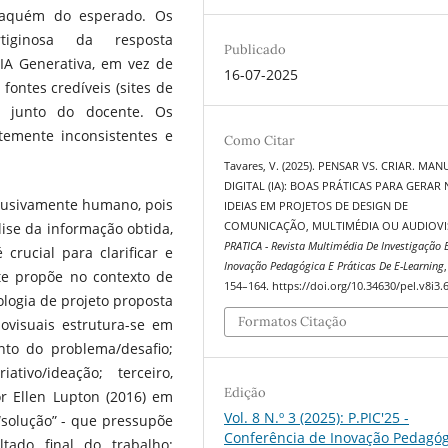
o aquém do esperado. Os
tiginosa da resposta
Publicado
IA Generativa, em vez de
16-07-2025
ontes credíveis (sites de
ou junto do docente. Os
temente inconsistentes e
Como Citar
Tavares, V. (2025). PENSAR VS. CRIAR. MAN
DIGITAL (IA): BOAS PRÁTICAS PARA GERAR
xclusivamente humano, pois
IDEIAS EM PROJETOS DE DESIGN DE
lise da informação obtida,
COMUNICAÇÃO, MULTIMÉDIA OU AUDIOVI
PRATICA - Revista Multimédia De Investigação
crucial para clarificar e
Inovação Pedagógica E Práticas De E-Learning
te propõe no contexto de
154–164. https://doi.org/10.34630/pel.v8i3.
logia de projeto proposta
Formatos Citação
ovisuais estrutura-se em
ento do problema/desafio;
tivo/ideação; terceiro,
Edição
or Ellen Lupton (2016) em
Vol. 8 N.º 3 (2025): P.PIC'25 -
 “solução” - que pressupõe
Conferência de Inovação Pedagóg
tado final do trabalho: