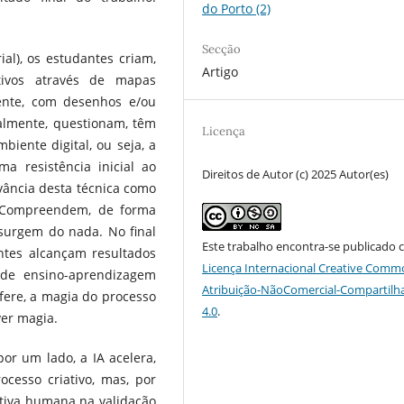
do Porto (2)
Secção
al), os estudantes criam,
Artigo
tivos através de mapas
nte, com desenhos e/ou
ialmente, questionam, têm
Licença
biente digital, ou seja, a
a resistência inicial ao
Direitos de Autor (c) 2025 Autor(es)
ância desta técnica como
. Compreendem, de forma
 surgem do nada. No final
Este trabalho encontra-se publicado 
ntes alcançam resultados
Licença Internacional Creative Comm
 de ensino-aprendizagem
Atribuição-NãoComercial-Compartilh
fere, a magia do processo
4.0
.
ver magia.
or um lado, a IA acelera,
cesso criativo, mas, por
itiva humana na validação