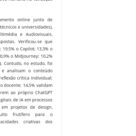
tamento online junto de
técnicos e universidades),
imédia e Audiovisuais,
ostas. Verificou-se que
 19,5% o Copilot; 13,3% o
10,9% o Midjourney; 10,2%
). Contudo, no estudo, foi
m e analisam o conteúdo
flexão crítica individual;
o docente; 14,5% validam
rrem ao próprio ChatGPT
igitais de IA em processos
 em projetos de design,
uito frutífero para o
cidades criativas dos