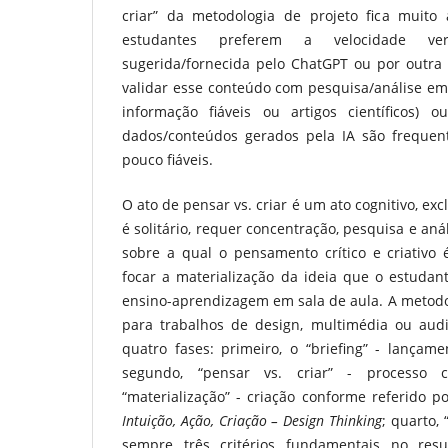
criar” da metodologia de projeto fica muit
estudantes preferem a velocidade ver
sugerida/fornecida pelo ChatGPT ou por outra 
validar esse conteúdo com pesquisa/análise em f
informação fiáveis ou artigos científicos) 
dados/conteúdos gerados pela IA são frequen
pouco fiáveis.
O ato de pensar vs. criar é um ato cognitivo, e
é solitário, requer concentração, pesquisa e aná
sobre a qual o pensamento crítico e criativo é 
focar a materialização da ideia que o estudan
ensino-aprendizagem em sala de aula. A metodo
para trabalhos de design, multimédia ou audi
quatro fases: primeiro, o “briefing” - lançam
segundo, “pensar vs. criar” - processo cria
“materialização” - criação conforme referido p
Intuição, Ação, Criação – Design Thinking
; quarto,
sempre três critérios fundamentais no resul