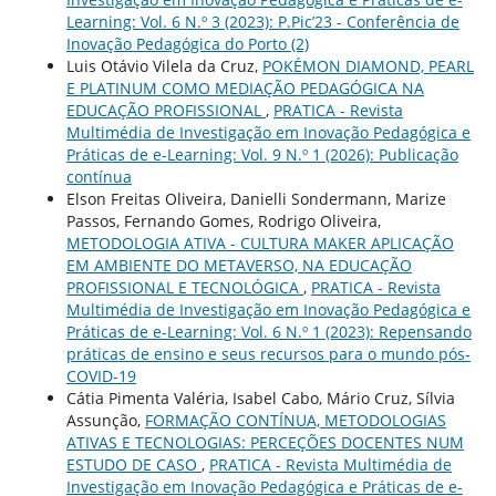
Learning: Vol. 6 N.º 3 (2023): P.Pic’23 - Conferência de
Inovação Pedagógica do Porto (2)
Luis Otávio Vilela da Cruz,
POKÉMON DIAMOND, PEARL
E PLATINUM COMO MEDIAÇÃO PEDAGÓGICA NA
EDUCAÇÃO PROFISSIONAL
,
PRATICA - Revista
Multimédia de Investigação em Inovação Pedagógica e
Práticas de e-Learning: Vol. 9 N.º 1 (2026): Publicação
contínua
Elson Freitas Oliveira, Danielli Sondermann, Marize
Passos, Fernando Gomes, Rodrigo Oliveira,
METODOLOGIA ATIVA - CULTURA MAKER APLICAÇÃO
EM AMBIENTE DO METAVERSO, NA EDUCAÇÃO
PROFISSIONAL E TECNOLÓGICA
,
PRATICA - Revista
Multimédia de Investigação em Inovação Pedagógica e
Práticas de e-Learning: Vol. 6 N.º 1 (2023): Repensando
práticas de ensino e seus recursos para o mundo pós-
COVID-19
Cátia Pimenta Valéria, Isabel Cabo, Mário Cruz, Sílvia
Assunção,
FORMAÇÃO CONTÍNUA, METODOLOGIAS
ATIVAS E TECNOLOGIAS: PERCEÇÕES DOCENTES NUM
ESTUDO DE CASO
,
PRATICA - Revista Multimédia de
Investigação em Inovação Pedagógica e Práticas de e-