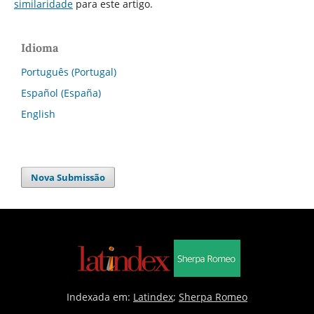
similaridade
para este artigo.
Idioma
Português (Portugal)
Español (España)
English
Nova Submissão
Indexada em:
Latindex
;
Sherpa Romeo