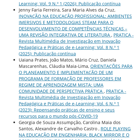
Learning: Vol. 9 N.º 1 (2026): Publicação contínua
Jenny Faria Ferreira, Sara Maria Alves da Cruz,
INOVAÇÃO NA EDUCAÇÃO PROFISSIONAL: AMBIENTES
IMERSIVOS E METODOLOGIAS STEAM PARA O
DESENVOLVIMENTO DE COMPETÊNCIAS TÉCNICAS –
UMA REVISÃO INTEGRATIVA DE LITERATURA
,
PRATICA -
Revista Multimédia de Investigação em Inovação
Pedagógica e Práticas de e-Learning: Vol. 8 N.º 1
(2025): Publicação contínua
Uaiana Prates, João Matos, Mário Cruz, Daniela
Mascarenhas, Cláudia Maia-Lima,
ORIENTAÇÕES PARA
O PLANEAMENTO E IMPLEMENTAÇÃO DE UM
PROGRAMA DE FORMAÇÃO DE PROFESSORES EM
REGIME DE APRENDIZAGEM MISTA: UMA
COMUNIDADE DE PERSPECTIVA PRÁTICA
,
PRATICA -
Revista Multimédia de Investigação em Inovação
Pedagógica e Práticas de e-Learning: Vol. 6 N.º 1
(2023): Repensando práticas de ensino e seus
recursos para o mundo pós-COVID-19
Georgia de Souza Assumpção, Carolina Maia dos
Santos, Alexandre de Carvalho Castro ,
ROLE PLAYING
NA EDUCAÇÃO EM ENGENHARIA: BLACK MIRROR E O