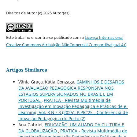
Direitos de Autor (c) 2025 Autor(es)
Este trabalho encontra-se publicado com a
Licença Internacional
Creative Commons Atribuição-NãoComercial-CompartilhaIgual 4.0
.
Artigos Similares
Vânia Graça, Kátia Gonzaga,
CAMINHOS E DESAFIOS
DA AVALIAÇÃO PEDAGÓGICA RESPONSIVA NOS
ESTÁGIOS SUPERVISIONADOS NO BRASIL E EM
PORTUGAL
,
PRATICA - Revista Multimédia de
Investigação em Inovação Pedagógica e Práticas de e-
Learning: Vol. 8 N.º 3 (2025): P.PIC'25 - Conferência de
Inovação Pedagógica do Porto (2)
Ana Gabriel,
EDUCAÇÃO, UM ALIADO DA CULTURA E
DA GLOBALIZAÇÃO
,
PRATICA - Revista Multimédia de
Investigação em Inovação Pedagógica e Práticas de e-