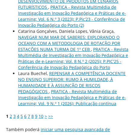
DESENVOLVIMENTO DE PRODUTOS EM CENÁRIOS
FUTURÍSTICOS
,
PRATICA - Revista Multimédia de
Investigação em Inovação Pedagógica e Práticas de e-
Learning: Vol. 6 N.º 3 (2023): P.Pic’23 - Conferência de
Inovação Pedagógica do Porto (2)
Catarina Gonçalves, Daniela Lopes, Vânia Graça,
NAVEGAR NUM MAR DE SABERES: EXPLORANDO O
OCEANO COM A METODOLOGIA DE ROTAÇÃO POR
ESTAÇÕES NUMA TURMA DE 1º CEB
,
PRATICA - Revista
Multimédia de Investigação em Inovação Pedagógica e
Práticas de e-Learning: Vol. 8 N.º 2 (2025): P.PIC'25 -
Conferência de Inovação Pedagógica do Porto
Laura Buechel,
REPENSAR A COMPETÊNCIA DOCENTE
NO ENSINO SUPERIOR: RUMO À HUMILDADE, À
HUMANIDADE E À ASSUNÇÃO DE RISCOS
PEDAGÓGICOS
,
PRATICA - Revista Multimédia de
Investigação em Inovação Pedagógica e Práticas de e-
Learning: Vol. 9 N.º 1 (2026): Publicação contínua
1
2
3
4
5
6
7
8
9
10
>
>>
Também poderá
iniciar uma pesquisa avançada de