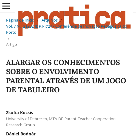
Página de Início
/
Arquivos
/
Vol. 7 N.º 2 (2024): P.Pic’24 - Conferência de Inovação Pedagógica do
Porto
/
Artigo
ALARGAR OS CONHECIMENTOS
SOBRE O ENVOLVIMENTO
PARENTAL ATRAVÉS DE UM JOGO
DE TABULEIRO
Zsófia Kocsis
University of Debrecen, MTA-DE-Parent-Teacher Cooperation
Research Group
Dániel Bodnár