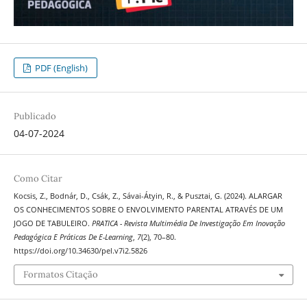
PDF (English)
Publicado
04-07-2024
Como Citar
Kocsis, Z., Bodnár, D., Csák, Z., Sávai-Átyin, R., & Pusztai, G. (2024). ALARGAR
OS CONHECIMENTOS SOBRE O ENVOLVIMENTO PARENTAL ATRAVÉS DE UM
JOGO DE TABULEIRO.
PRATICA - Revista Multimédia De Investigação Em Inovação
Pedagógica E Práticas De E-Learning
,
7
(2), 70–80.
https://doi.org/10.34630/pel.v7i2.5826
Formatos Citação