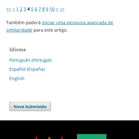
<<
<
1
2
3
4
5
6
7
8
9
10
>
>>
Também poderá
iniciar uma pesquisa avançada de
similaridade
para este artigo.
Idioma
Português (Portugal)
Español (España)
English
Nova Submissão