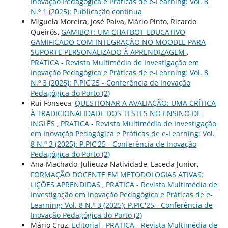
Inovação Pedagógica e Práticas de e-Learning: Vol. 8
N.º 1 (2025): Publicação contínua
Miguela Moreira, José Paiva, Mário Pinto, Ricardo
Queirós,
GAMIBOT: UM CHATBOT EDUCATIVO
GAMIFICADO COM INTEGRAÇÃO NO MOODLE PARA
SUPORTE PERSONALIZADO À APRENDIZAGEM
,
PRATICA - Revista Multimédia de Investigação em
Inovação Pedagógica e Práticas de e-Learning: Vol. 8
N.º 3 (2025): P.PIC'25 - Conferência de Inovação
Pedagógica do Porto (2)
Rui Fonseca,
QUESTIONAR A AVALIAÇÃO: UMA CRÍTICA
À TRADICIONALIDADE DOS TESTES NO ENSINO DE
INGLÊS
,
PRATICA - Revista Multimédia de Investigação
em Inovação Pedagógica e Práticas de e-Learning: Vol.
8 N.º 3 (2025): P.PIC'25 - Conferência de Inovação
Pedagógica do Porto (2)
Ana Machado, Julieuza Natividade, Laceda Junior,
FORMAÇÃO DOCENTE EM METODOLOGIAS ATIVAS:
LIÇÕES APRENDIDAS
,
PRATICA - Revista Multimédia de
Investigação em Inovação Pedagógica e Práticas de e-
Learning: Vol. 8 N.º 3 (2025): P.PIC'25 - Conferência de
Inovação Pedagógica do Porto (2)
Mário Cruz,
Editorial
,
PRATICA - Revista Multimédia de