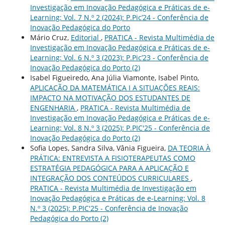
Investigação em Inovação Pedagógica e Práticas de e-
Learning: Vol. 7 N.º 2 (2024): P.Pic’24 - Conferência de
Inovação Pedagógica do Porto
Mário Cruz,
Editorial
,
PRATICA - Revista Multimédia de
Investigação em Inovação Pedagógica e Práticas de e-
Learning: Vol. 6 N.º 3 (2023): P.Pic’23 - Conferência de
Inovação Pedagógica do Porto (2)
Isabel Figueiredo, Ana Júlia Viamonte, Isabel Pinto,
APLICAÇÃO DA MATEMÁTICA I A SITUAÇÕES REAIS:
IMPACTO NA MOTIVAÇÃO DOS ESTUDANTES DE
ENGENHARIA
,
PRATICA - Revista Multimédia de
Investigação em Inovação Pedagógica e Práticas de e-
Learning: Vol. 8 N.º 3 (2025): P.PIC'25 - Conferência de
Inovação Pedagógica do Porto (2)
Sofia Lopes, Sandra Silva, Vânia Figueira,
DA TEORIA À
PRÁTICA: ENTREVISTA A FISIOTERAPEUTAS COMO
ESTRATÉGIA PEDAGÓGICA PARA A APLICAÇÃO E
INTEGRAÇÃO DOS CONTEÚDOS CURRICULARES
,
PRATICA - Revista Multimédia de Investigação em
Inovação Pedagógica e Práticas de e-Learning: Vol. 8
N.º 3 (2025): P.PIC'25 - Conferência de Inovação
Pedagógica do Porto (2)