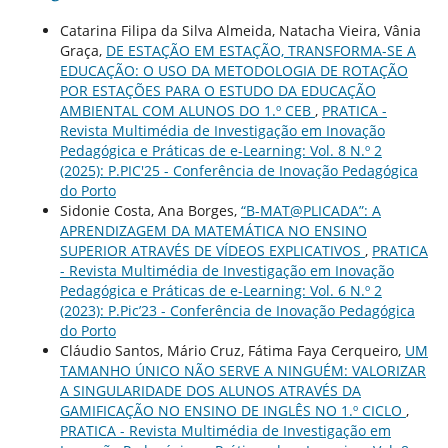
Catarina Filipa da Silva Almeida, Natacha Vieira, Vânia
Graça,
DE ESTAÇÃO EM ESTAÇÃO, TRANSFORMA-SE A
EDUCAÇÃO: O USO DA METODOLOGIA DE ROTAÇÃO
POR ESTAÇÕES PARA O ESTUDO DA EDUCAÇÃO
AMBIENTAL COM ALUNOS DO 1.º CEB
,
PRATICA -
Revista Multimédia de Investigação em Inovação
Pedagógica e Práticas de e-Learning: Vol. 8 N.º 2
(2025): P.PIC'25 - Conferência de Inovação Pedagógica
do Porto
Sidonie Costa, Ana Borges,
“B-MAT@PLICADA”: A
APRENDIZAGEM DA MATEMÁTICA NO ENSINO
SUPERIOR ATRAVÉS DE VÍDEOS EXPLICATIVOS
,
PRATICA
- Revista Multimédia de Investigação em Inovação
Pedagógica e Práticas de e-Learning: Vol. 6 N.º 2
(2023): P.Pic’23 - Conferência de Inovação Pedagógica
do Porto
Cláudio Santos, Mário Cruz, Fátima Faya Cerqueiro,
UM
TAMANHO ÚNICO NÃO SERVE A NINGUÉM: VALORIZAR
A SINGULARIDADE DOS ALUNOS ATRAVÉS DA
GAMIFICAÇÃO NO ENSINO DE INGLÊS NO 1.º CICLO
,
PRATICA - Revista Multimédia de Investigação em