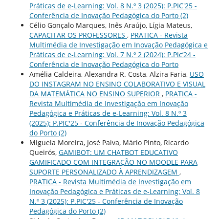
Práticas de e-Learning: Vol. 8 N.º 3 (2025): P.PIC'25 -
Conferência de Inovação Pedagógica do Porto (2)
Célio Gonçalo Marques, Inês Araújo, Lígia Mateus,
CAPACITAR OS PROFESSORES
,
PRATICA - Revista
Multimédia de Investigação em Inovação Pedagógica e
Práticas de e-Learning: Vol. 7 N.º 2 (2024): P.Pic’24 -
Conferência de Inovação Pedagógica do Porto
Amélia Caldeira, Alexandra R. Costa, Alzira Faria,
USO
DO INSTAGRAM NO ENSINO COLABORATIVO E VISUAL
DA MATEMÁTICA NO ENSINO SUPERIOR
,
PRATICA -
Revista Multimédia de Investigação em Inovação
Pedagógica e Práticas de e-Learning: Vol. 8 N.º 3
(2025): P.PIC'25 - Conferência de Inovação Pedagógica
do Porto (2)
Miguela Moreira, José Paiva, Mário Pinto, Ricardo
Queirós,
GAMIBOT: UM CHATBOT EDUCATIVO
GAMIFICADO COM INTEGRAÇÃO NO MOODLE PARA
SUPORTE PERSONALIZADO À APRENDIZAGEM
,
PRATICA - Revista Multimédia de Investigação em
Inovação Pedagógica e Práticas de e-Learning: Vol. 8
N.º 3 (2025): P.PIC'25 - Conferência de Inovação
Pedagógica do Porto (2)