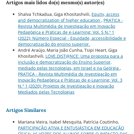
Artigos mais lidos do(s) mesmo(s) autor(es)
Shalva Tchkadua, Giga Khositashvili,
Equity, access
and democratization of higher education
,
PRATICA -
Revista Multimédia de Investigação em Inovação
Pedagógica e Práticas de e-Learning: Vol. 5 N.º 1
(2022): Número Especial - Equidade, accessibilidade e
democratização do ensino superior.
André Araújo, Maria João Cunha, Tsipi Heart, Giga
Khositashvili,
LOVE.DIST@NCE: Uma proposta para a
inclusão e democratização do Ensino Superior,
mediado pelas tecnologias, em Israel e na Geórgia
,
PRATICA - Revista Multimédia de Investigação em
Inovação Pedagógica e Práticas de e-Learning: Vol. 3
N.º 1 (2020): Projetos de Investigação e Inovação
Mediados pelas Tecnologias
Artigos Similares
Mariana Vieira, Isabel Mesquita, Patrícia Coutinho,
PARTICIPAÇÃO ATIVA E ENTUSIÁSTICA EM EDUCAÇÃO
FÍSICA: AS VOZES DOS ALUNOS SOBRE O IMPACTO DAS