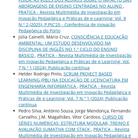
ABORDAGENS DE ENSINO CENTRADAS NO ALUNO
,
PRATICA - Revista Multimédia de Investigação em
Inovação Pedagógica e Práticas de e-Learning: Vol. 8
N.º 2 (2025): P.PIC'25 - Conferência de Inovação
Pedagógica do Porto
Júlia Cainelli, Mário Cruz,
CONSCIÊNCIA E EDUCAÇÃO
AMBIENTAL: UM ESTUDO DESENVOLVIDO NA
DISCIPLINA DE INGLÊS NO 1.º CICLO DO ENSINO
BÁSICO
,
PRATICA - Revista Multimédia de Investigação
em Inovação Pedagógica e Práticas de e-Learning: Vol.
7 N.º 1 (2024): Publicação contínua
Helder Rodrigo Pinto,
SCRUM PROJECT BASED
LEARNING (PBL) NA EDUCAÇÃO DE LICENCIATURA EM
ENGENHARIA INFORMÁTICA
,
PRATICA - Revista
Multimédia de Investigação em Inovação Pedagógica e
Práticas de e-Learning: Vol. 7 N.º 1 (2024): Publicação
contínua
Pedro Silva, António Sousa, Jorge Mendonça, Fernando
Carvalho, J.M. Magalhães, Vítor Cardoso,
CURSO DE
SÉRIES NUMÉRICAS: ESTRUTURA MODULAR, TREINO E
AVALIAÇÃO SUMATIVA COM STACK
,
PRATICA - Revista
Multimédia de Investigação em Inovação Pedagógica e