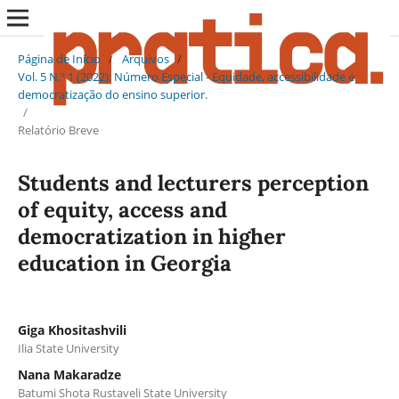
Página de Início
/
Arquivos
/
Vol. 5 N.º 1 (2022): Número Especial - Equidade, accessibilidade e
democratização do ensino superior.
/
Relatório Breve
Students and lecturers perception
of equity, access and
democratization in higher
education in Georgia
Giga Khositashvili
Ilia State University
Nana Makaradze
Batumi Shota Rustaveli State University