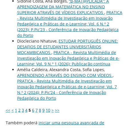
Sidonie Costa, Ana Borges,
“B-MAT@PLICADA”: A
APRENDIZAGEM DA MATEMÁTICA NO ENSINO
SUPERIOR ATRAVÉS DE VÍDEOS EXPLICATIVOS
,
PRATICA
- Revista Multimédia de Investigação em Inovação
Pedagógica e Práticas de e-Learning: Vol. 6 N.º 2
(2023): P.Pic’23 - Conferência de Inovação Pedagógica
do Porto
Diocleciano Nhatuve,
ESTUDAR PORTUGUÊS ONLINE:
DESAFIOS DE ESTUDANTES UNIVERSITÁRIOS
MOÇAMBICANOS
,
PRATICA - Revista Multimédia de
Investigação em Inovação Pedagógica e Práticas de e-
Learning: Vol. 9 N.º 1 (2026): Publicação contínua
Amélia Caldeira, Alexandra Costa, Sofia Lopes,
APRENDENDO ATRAVÉS DO ENSINO COM VÍDEOS
,
PRATICA - Revista Multimédia de Investigação em
Inovação Pedagógica e Práticas de e-Learning: Vol. 7
N.º 2 (2024): P.Pic’24 - Conferência de Inovação
Pedagógica do Porto
<<
<
1
2
3
4
5
6
7
8
9
10
>
>>
Também poderá
iniciar uma pesquisa avançada de