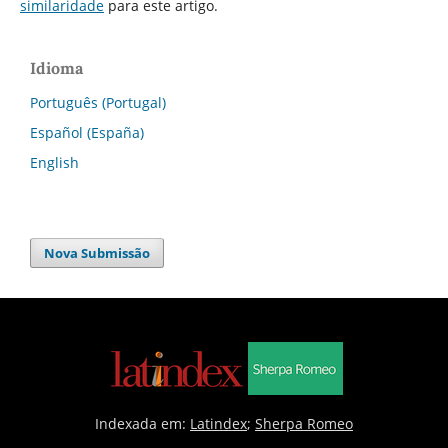
similaridade
para este artigo.
Idioma
Português (Portugal)
Español (España)
English
Nova Submissão
Indexada em:
Latindex
;
Sherpa Romeo