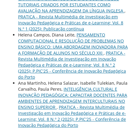
TUTORIAIS CRIADOS POR ESTUDANTES COMO
AVALIAÇÃO NA APRENDIZAGEM DA LÍNGUA INGLESA
,
PRATICA - Revista Multimédia de Investigação em
Inovação Pedagógica e Práticas de e-Learning: Vol. 8
N.º 1 (2025): Publicação contínua
Helena Campos, Diana Leite,
PENSAMENTO
COMPUTACIONAL E RESOLUÇÃO DE PROBLEMAS NO
ENSINO BÁSICO: UMA ABORDAGEM INOVADORA PARA
A FORMAÇÃO DE ALUNOS NO SÉCULO XXI
,
PRATICA -
Revista Multimédia de Investigação em Inovação
Pedagógica e Práticas de e-Learning: Vol. 8 N.º 2
(2025): P.PIC'25 - Conferência de Inovação Pedagógica
do Porto
Ana Martinho, Helena Salazar, Isabelle Tulekian, Paula
Carvalho, Paula Peres,
INTELIGÊNCIA CULTURAL E
INOVAÇÃO PEDAGÓGICA: CAPACITAR DOCENTES PARA
AMBIENTES DE APRENDIZAGEM INTERCULTURAIS NO
ENSINO SUPERIOR
,
PRATICA - Revista Multimédia de
Investigação em Inovação Pedagógica e Práticas de e-
Learning: Vol. 8 N.º 2 (2025): P.PIC'25 - Conferência de
Inovação Pedagógica do Porto