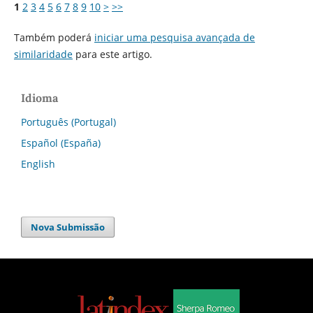
1
2
3
4
5
6
7
8
9
10
>
>>
Também poderá
iniciar uma pesquisa avançada de
similaridade
para este artigo.
Idioma
Português (Portugal)
Español (España)
English
Nova Submissão