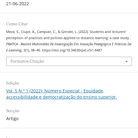
21-06-2022
Como Citar
Meza, S., Ciupe, A., Campian, C., & Grindei, L. (2022). Students and lecturers’
perception of practices and policies applied to distance learning: a case study .
PRATICA - Revista Multimédia De Investigação Em Inovação Pedagógica E Práticas De
E-Learning
,
5
(1), 38–46. https://doi.org/10.34630/pel.v5i1.4487
Formatos Citação
Edição
Vol. 5 N.º 1 (2022): Número Especial - Equidade,
accessibilidade e democratização do ensino superior.
Secção
Artigo