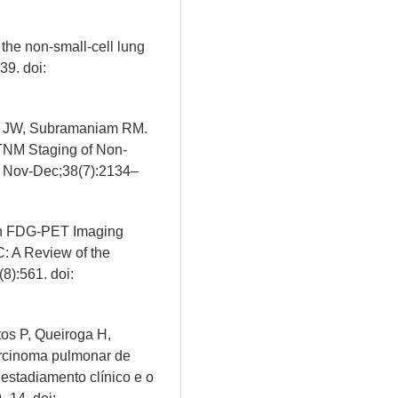
the non-small-cell lung
39. doi:
nn JW, Subramaniam RM.
 TNM Staging of Non-
8 Nov-Dec;38(7):2134–
in FDG-PET Imaging
C: A Review of the
8):561. doi:
os P, Queiroga H,
rcinoma pulmonar de
estadiamento clínico e o