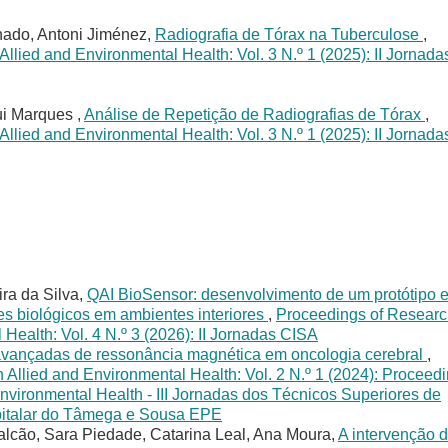
hado, Antoni Jiménez,
Radiografia de Tórax na Tuberculose
,
llied and Environmental Health: Vol. 3 N.º 1 (2025): II Jornada
ui Marques ,
Análise de Repetição de Radiografias de Tórax
,
llied and Environmental Health: Vol. 3 N.º 1 (2025): II Jornada
ra da Silva,
QAI BioSensor: desenvolvimento de um protótipo 
es biológicos em ambientes interiores
,
Proceedings of Resear
 Health: Vol. 4 N.º 3 (2026): II Jornadas CISA
avançadas de ressonância magnética em oncologia cerebral
,
 Allied and Environmental Health: Vol. 2 N.º 1 (2024): Proceed
Environmental Health - III Jornadas dos Técnicos Superiores de
spitalar do Tâmega e Sousa EPE
Falcão, Sara Piedade, Catarina Leal, Ana Moura,
A intervenção 