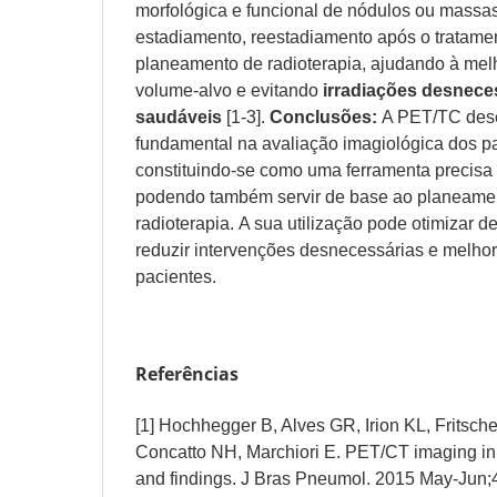
morfológica e funcional de nódulos ou massa
estadiamento, reestadiamento após o tratam
planeamento de radioterapia, ajudando à mel
volume-alvo e evitando
irradiações desneces
saudáveis
[1-3].
Conclusões:
A PET/TC des
fundamental na avaliação imagiológica dos 
constituindo-se como uma ferramenta precisa
podendo também servir de base ao planeamen
radioterapia. A sua utilização pode otimizar d
reduzir intervenções desnecessárias e melhor
pacientes.
Referências
[1] Hochhegger B, Alves GR, Irion KL, Fritsche
Concatto NH, Marchiori E. PET/CT imaging in 
and findings. J Bras Pneumol. 2015 May-Jun;4