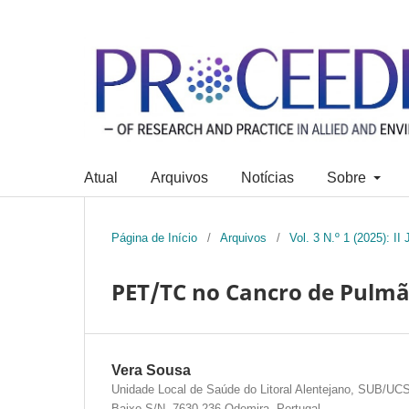
Atual
Arquivos
Notícias
Sobre
Página de Início
/
Arquivos
/
Vol. 3 N.º 1 (2025): 
PET/TC no Cancro de Pulmã
Vera Sousa
Unidade Local de Saúde do Litoral Alentejano, SUB/UC
Baixo S/N, 7630-236 Odemira, Portugal