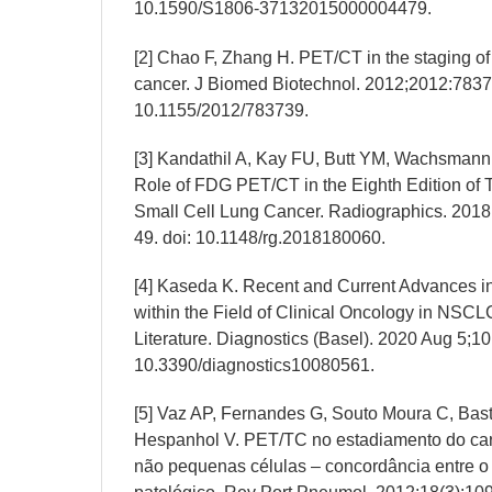
10.1590/S1806-37132015000004479.
[2] Chao F, Zhang H. PET/CT in the staging of 
cancer. J Biomed Biotechnol. 2012;2012:7837
10.1155/2012/783739.
[3] Kandathil A, Kay FU, Butt YM, Wachsma
Role of FDG PET/CT in the Eighth Edition of
Small Cell Lung Cancer. Radiographics. 201
49. doi: 10.1148/rg.2018180060.
[4] Kaseda K. Recent and Current Advances 
within the Field of Clinical Oncology in NSCL
Literature. Diagnostics (Basel). 2020 Aug 5;10(
10.3390/diagnostics10080561.
[5] Vaz AP, Fernandes G, Souto Moura C, Bast
Hespanhol V. PET/TC no estadiamento do ca
não pequenas células – concordância entre o 