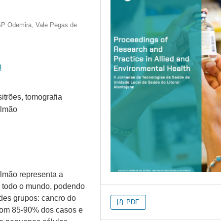
SP Odemira, Vale Pegas de
0
itrões, tomografia
ulmão
ulmão representa a
m todo o mundo, podendo
ndes grupos: cancro do
PDF
com 85-90% dos casos e