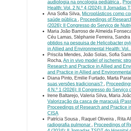
audiologia na oncologia pediátrica
,
Pro
Health: Vol. 2 N.º 4 (2024): II Jornada
Ana Sofia Silva,
Microplásticos como co
saúde pública
,
Proceedings of Research 
(2026): II Congresso do Serviço de Nu
Maria João Barroso de Almeida Fonseca
Céu Lamas, Stéphanie Ferreira, Sandra
obtidos na pesquisa de Helicobacter pyl
in Allied and Environmental Health: Vol.
Priscila Mendes, João Solas, Sofia San
Rocha,
An in vivo model of ischemic str
Research and Practice in Allied and Env
and Practice in Allied and Environment
Diana Pinto, Emilie Furtado, Marta Para
suas versões tradicionais?
,
Proceedings
4 N.º 1 (2026): II Congresso do Servi
Irene Baltarejo, Valeria Silva, Maria Joã
Valorização da casca de maracujá (Passif
Proceedings of Research and Practice in 
CISA
Patrícia Sousa , Raquel Oliveira , Rita
radiografia pulmonar
,
Proceedings of Re
4 (2024): II Jornadas TSDT do Hospital