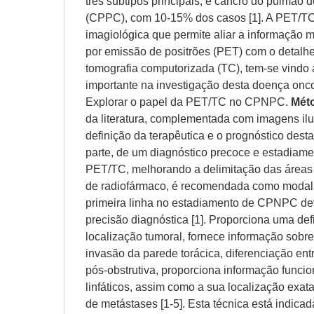
três subtipos principais, e cancro do pulmão 
(CPPC), com 10-15% dos casos [1]​. A PET/T
imagiológica que permite aliar a informação 
por emissão de positrões (PET) com o detalh
tomografia computorizada (TC), tem-se vindo 
importante na investigação desta doença onco
Explorar o papel da PET/TC no CPNPC.
Mét
da literatura, complementada com imagens ilu
definição da terapêutica e o prognóstico de
parte, de um diagnóstico precoce e estadiamen
PET/TC, melhorando a delimitação das área
de radiofármaco, é recomendada como modal
primeira linha no estadiamento de CPNPC de
precisão diagnóstica [1]. Proporciona uma def
localização tumoral, fornece informação sobre 
invasão da parede torácica, diferenciação entr
pós-obstrutiva, proporciona informação funcio
linfáticos, assim como a sua localização exat
de metástases [1-5]. Esta técnica está indica