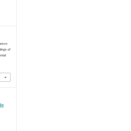
ancro
ings of
ental
de