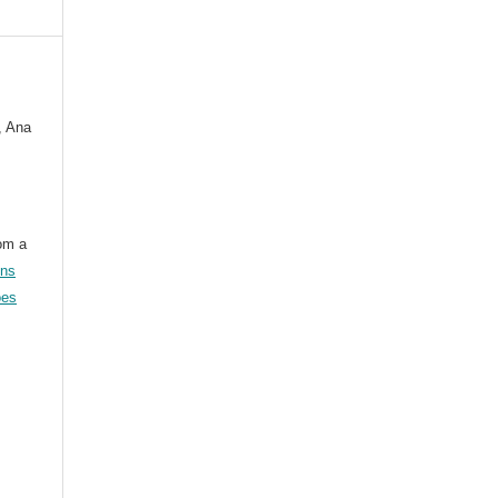
, Ana
om a
ons
ões