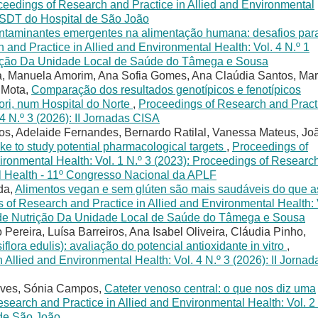
ceedings of Research and Practice in Allied and Environmental
s TSDT do Hospital de São João
ntaminantes emergentes na alimentação humana: desafios par
and Practice in Allied and Environmental Health: Vol. 4 N.º 1
trição Da Unidade Local de Saúde do Tâmega e Sousa
, Manuela Amorim, Ana Sofia Gomes, Ana Claúdia Santos, Mar
 Mota,
Comparação dos resultados genotípicos e fenotípicos
ori, num Hospital do Norte
,
Proceedings of Research and Pract
 4 N.º 3 (2026): II Jornadas CISA
tos, Adelaide Fernandes, Bernardo Ratilal, Vanessa Mateus, Jo
oke to study potential pharmacological targets
,
Proceedings of
ironmental Health: Vol. 1 N.º 3 (2023): Proceedings of Researc
al Health - 11º Congresso Nacional da APLF
da,
Alimentos vegan e sem glúten são mais saudáveis do que a
 of Research and Practice in Allied and Environmental Health: 
ço de Nutrição Da Unidade Local de Saúde do Tâmega e Sousa
o Pereira, Luísa Barreiros, Ana Isabel Oliveira, Cláudia Pinho,
lora edulis): avaliação do potencial antioxidante in vitro
,
Allied and Environmental Health: Vol. 4 N.º 3 (2026): II Jornad
 Alves, Sónia Campos,
Cateter venoso central: o que nos diz uma
search and Practice in Allied and Environmental Health: Vol. 2
 de São João