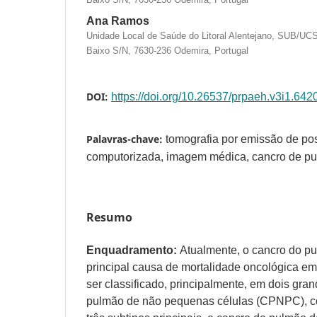
Ana Ramos
Unidade Local de Saúde do Litoral Alentejano, SUB/UC
Baixo S/N, 7630-236 Odemira, Portugal
DOI:
https://doi.org/10.26537/prpaeh.v3i1.642
Palavras-chave:
tomografia por emissão de pos
computorizada, imagem médica, cancro de p
Resumo
Enquadramento:
Atualmente, o cancro do p
principal causa de mortalidade oncológica e
ser classificado, principalmente, em dois gra
pulmão de não pequenas células (CPNPC), 