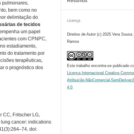
Resumos
s pulmonares,
ento, bem como no
hor delimitação do
Licença
sárias de tecidos
empenha um papel
Direitos de Autor (c) 2025 Vera Sousa 
pacientes com CPNPC,
Ramos
 no estadiamento,
to do tratamento por
ecisões terapêuticas,
Este trabalho encontra-se publicado c
ar o prognóstico dos
Licença Internacional Creative Comm
Atribuição-NãoComercial-SemDerivaç
4.0
.
r CC, Fritscher LG,
lung cancer: indications
1(3):264–74. doi: