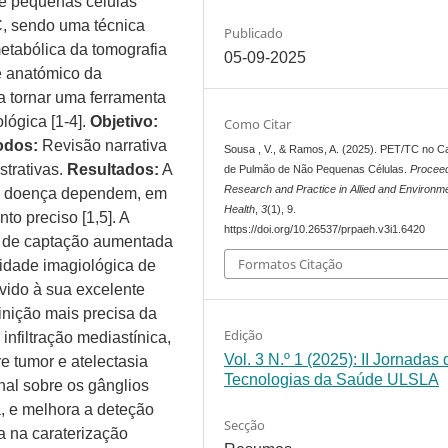
de pequenas células
C, sendo uma técnica
Publicado
metabólica da tomografia
05-09-2025
e anatómico da
a tornar uma ferramenta
lógica [1-4].
Objetivo:
Como Citar
odos:
Revisão narrativa
Sousa , V., & Ramos, A. (2025). PET/TC no C
strativas.
Resultados:
A
de Pulmão de Não Pequenas Células.
Proceed
Research and Practice in Allied and Environm
sta doença dependem, em
Health
,
3
(1), 9.
to preciso [1,5]. A
https://doi.org/10.26537/prpaeh.v3i1.6420
s de captação aumentada
Formatos Citação
idade imagiológica de
vido à sua excelente
inição mais precisa da
Edição
infiltração mediastínica,
Vol. 3 N.º 1 (2025): II Jornadas 
e tumor e atelectasia
Tecnologias da Saúde ULSLA
nal sobre os gânglios
a, e melhora a deteção
Secção
da na caraterização