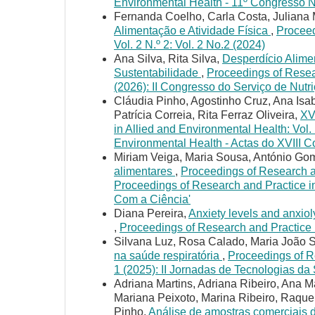
Environmental Health - 11º Congresso 
Fernanda Coelho, Carla Costa, Juliana
Alimentação e Atividade Física
,
Proceed
Vol. 2 N.º 2: Vol. 2 No.2 (2024)
Ana Silva, Rita Silva,
Desperdício Alime
Sustentabilidade
,
Proceedings of Resear
(2026): II Congresso do Serviço de Nu
Cláudia Pinho, Agostinho Cruz, Ana Isab
Patrícia Correia, Rita Ferraz Oliveira,
XV
in Allied and Environmental Health: Vol.
Environmental Health - Actas do XVIII 
Miriam Veiga, Maria Sousa, António G
alimentares
,
Proceedings of Research an
Proceedings of Research and Practice in
Com a Ciência'
Diana Pereira,
Anxiety levels and anxio
,
Proceedings of Research and Practice in
Silvana Luz, Rosa Calado, Maria João S
na saúde respiratória
,
Proceedings of Re
1 (2025): II Jornadas de Tecnologias 
Adriana Martins, Adriana Ribeiro, Ana 
Mariana Peixoto, Marina Ribeiro, Raquel
Pinho,
Análise de amostras comerciais d