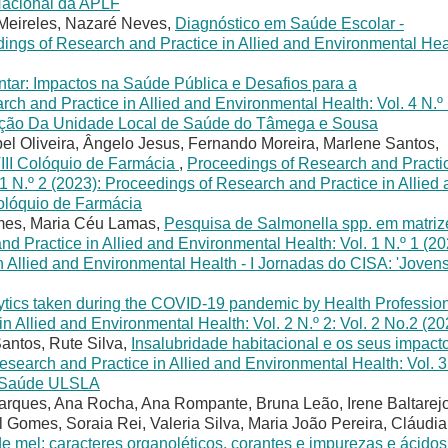
Nacional da APLF
 Meireles, Nazaré Neves,
Diagnóstico em Saúde Escolar -
ings of Research and Practice in Allied and Environmental Hea
ntar: Impactos na Saúde Pública e Desafios para a
ch and Practice in Allied and Environmental Health: Vol. 4 N.º
trição Da Unidade Local de Saúde do Tâmega e Sousa
el Oliveira, Ângelo Jesus, Fernando Moreira, Marlene Santos,
III Colóquio de Farmácia
,
Proceedings of Research and Practi
 1 N.º 2 (2023): Proceedings of Research and Practice in Allied
Colóquio de Farmácia
omes, Maria Céu Lamas,
Pesquisa de Salmonella spp. em matriz
d Practice in Allied and Environmental Health: Vol. 1 N.º 1 (20
 Allied and Environmental Health - I Jornadas do CISA: 'Joven
lytics taken during the COVID-19 pandemic by Health Professio
 Allied and Environmental Health: Vol. 2 N.º 2: Vol. 2 No.2 (20
antos, Rute Silva,
Insalubridade habitacional e os seus impact
search and Practice in Allied and Environmental Health: Vol. 3
da Saúde ULSLA
Marques, Ana Rocha, Ana Rompante, Bruna Leão, Irene Baltarejo
 Gomes, Soraia Rei, Valeria Silva, Maria João Pereira, Cláudia
e mel: caracteres organoléticos, corantes e impurezas e ácidos