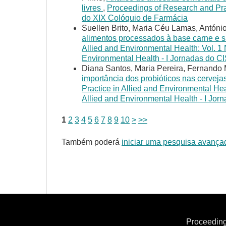
livres
,
Proceedings of Research and Pract
do XIX Colóquio de Farmácia
Suellen Brito, Maria Céu Lamas, Antón
alimentos processados à base carne e s
Allied and Environmental Health: Vol. 1 
Environmental Health - I Jornadas do C
Diana Santos, Maria Pereira, Fernando M
importância dos probióticos nas cervejas
Practice in Allied and Environmental Hea
Allied and Environmental Health - I Jor
1
2
3
4
5
6
7
8
9
10
>
>>
Também poderá
iniciar uma pesquisa avança
Proceeding