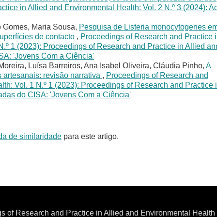
ice in Allied and Environmental Health: Vol. 2 N.º 3 (2024): A
io Gomes, Maria Sousa,
Pesquisa de Listeria monocytogenes e
uperfícies de contacto
,
Proceedings of Research and Practice 
N.º 1 (2023): Proceedings of Research and Practice in Allied an
ISA: 'Jovens Com a Ciência'
oreira, Luísa Barreiros, Ana Isabel Oliveira, Cláudia Pinho,
A
 artesanais: revisão narrativa
,
Proceedings of Research and
lth: Vol. 1 N.º 1 (2023): Proceedings of Research and Practice 
nadas do CISA: 'Jovens Com a Ciência'
da de similaridade
para este artigo.
s of Research and Practice in Allied and Environmental Healt