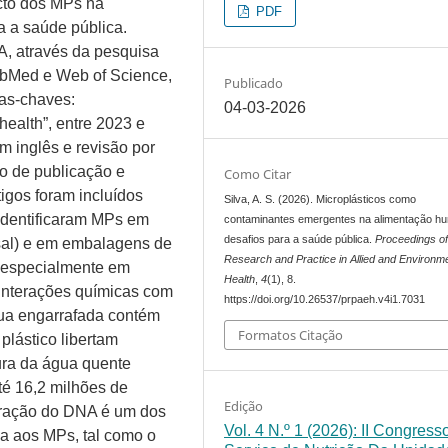
cto dos MPs na
PDF
ra a saúde pública.
, através da pesquisa
ubMed e Web of Science,
Publicado
ras-chaves:
04-03-2026
 health”, entre 2023 e
m inglês e revisão por
o de publicação e
Como Citar
tigos foram incluídos
Silva, A. S. (2026). Microplásticos como
identificaram MPs em
contaminantes emergentes na alimentação h
desafios para a saúde pública.
Proceedings o
 sal) e em embalagens de
Research and Practice in Allied and Environm
, especialmente em
Health
,
4
(1), 8.
 interações químicas com
https://doi.org/10.26537/prpaeh.v4i1.7031
ua engarrafada contém
Formatos Citação
plástico libertam
ra da água quente
té 16,2 milhões de
Edição
eração do DNA é um dos
Vol. 4 N.º 1 (2026): II Congress
na aos MPs, tal como o