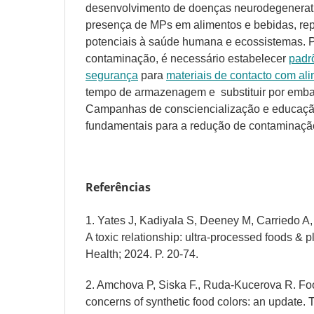
desenvolvimento de doenças neurodegenerat
presença de MPs em alimentos e bebidas, rep
potenciais à saúde humana e ecossistemas. P
contaminação, é necessário estabelecer
padr
segurança
para
materiais de contacto com al
tempo de armazenagem e substituir por embal
Campanhas de consciencialização e educaçã
fundamentais para a redução de contaminaçã
Referências
1. Yates J, Kadiyala S, Deeney M, Carriedo A, 
A toxic relationship: ultra-processed foods & p
Health; 2024. P. 20-74.
2. Amchova P, Siska F., Ruda-Kucerova R. Foo
concerns of synthetic food colors: an update. 