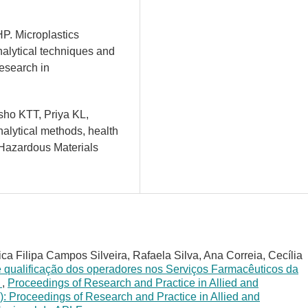
P. Microplastics
nalytical techniques and
esearch in
sho KTT, Priya KL,
nalytical methods, health
f Hazardous Materials
ca Filipa Campos Silveira, Rafaela Silva, Ana Correia, Cecília
e qualificação dos operadores nos Serviços Farmacêuticos da
s
,
Proceedings of Research and Practice in Allied and
): Proceedings of Research and Practice in Allied and