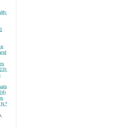
lth:
 1
ce
 and
es
23):
s
nals
24)
os
 N.º
,