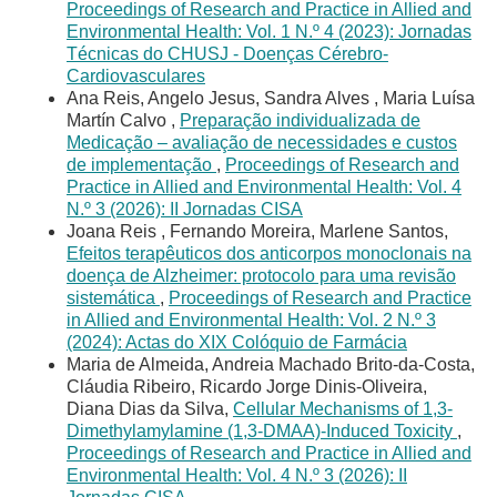
Proceedings of Research and Practice in Allied and
Environmental Health: Vol. 1 N.º 4 (2023): Jornadas
Técnicas do CHUSJ - Doenças Cérebro-
Cardiovasculares
Ana Reis, Angelo Jesus, Sandra Alves , Maria Luísa
Martín Calvo ,
Preparação individualizada de
Medicação – avaliação de necessidades e custos
de implementação
,
Proceedings of Research and
Practice in Allied and Environmental Health: Vol. 4
N.º 3 (2026): II Jornadas CISA
Joana Reis , Fernando Moreira, Marlene Santos,
Efeitos terapêuticos dos anticorpos monoclonais na
doença de Alzheimer: protocolo para uma revisão
sistemática
,
Proceedings of Research and Practice
in Allied and Environmental Health: Vol. 2 N.º 3
(2024): Actas do XIX Colóquio de Farmácia
Maria de Almeida, Andreia Machado Brito-da-Costa,
Cláudia Ribeiro, Ricardo Jorge Dinis-Oliveira,
Diana Dias da Silva,
Cellular Mechanisms of 1,3-
Dimethylamylamine (1,3-DMAA)-Induced Toxicity
,
Proceedings of Research and Practice in Allied and
Environmental Health: Vol. 4 N.º 3 (2026): II