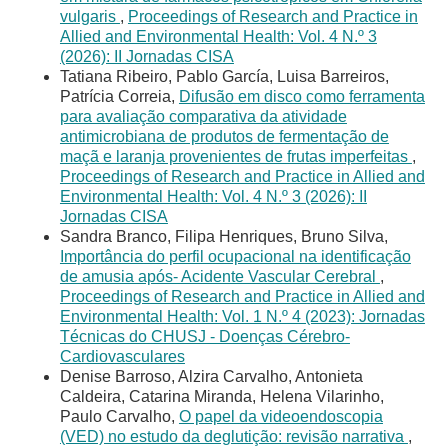
vulgaris
,
Proceedings of Research and Practice in
Allied and Environmental Health: Vol. 4 N.º 3
(2026): II Jornadas CISA
Tatiana Ribeiro, Pablo García, Luisa Barreiros,
Patrícia Correia,
Difusão em disco como ferramenta
para avaliação comparativa da atividade
antimicrobiana de produtos de fermentação de
maçã e laranja provenientes de frutas imperfeitas
,
Proceedings of Research and Practice in Allied and
Environmental Health: Vol. 4 N.º 3 (2026): II
Jornadas CISA
Sandra Branco, Filipa Henriques, Bruno Silva,
Importância do perfil ocupacional na identificação
de amusia após- Acidente Vascular Cerebral
,
Proceedings of Research and Practice in Allied and
Environmental Health: Vol. 1 N.º 4 (2023): Jornadas
Técnicas do CHUSJ - Doenças Cérebro-
Cardiovasculares
Denise Barroso, Alzira Carvalho, Antonieta
Caldeira, Catarina Miranda, Helena Vilarinho,
Paulo Carvalho,
O papel da videoendoscopia
(VED) no estudo da deglutição: revisão narrativa
,