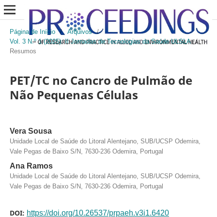
Página de Início
/
Arquivos
/
Vol. 3 N.º 1 (2025): II Jornadas de Tecnologias da Saúde ULSLA
/
Resumos
PET/TC no Cancro de Pulmão de
Não Pequenas Células
Vera Sousa
Unidade Local de Saúde do Litoral Alentejano, SUB/UCSP Odemira,
Vale Pegas de Baixo S/N, 7630-236 Odemira, Portugal
Ana Ramos
Unidade Local de Saúde do Litoral Alentejano, SUB/UCSP Odemira,
Vale Pegas de Baixo S/N, 7630-236 Odemira, Portugal
DOI:
https://doi.org/10.26537/prpaeh.v3i1.6420