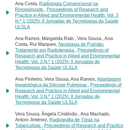
Ana Costa,
Radiologia Convencional na
Rinossinusite
,
Proceedings of Research and
Practice in Allied and Environmental Health: Vol. 3
N.º 1 (2025): II Jornadas de Tecnologias da Saúde
ULSLA
Ana Ramos, Margarida Rato , Vera Sousa , Ana
Costa, Rui Marques,
Neoplasia de Pulmão:
Tratamento por Radioterapia
,
Proceedings of
Research and Practice in Allied and Environmental
Health: Vol. 3 N.º 1 (2025): II Jornadas de
Tecnologias da Saúde ULSLA
Ana Pinheiro, Vera Sousa, Ana Ramos,
Abordagem
Imagiológica da Silicose Pulmonar
,
Proceedings of
Research and Practice in Allied and Environmental
Health: Vol. 3 N.º 1 (2025): II Jornadas de
Tecnologias da Saúde ULSLA
Vera Sousa, Ângela Cristóvão , Ana Machado,
Antoni Jiménez,
Radiografia de Tórax na
Tuberculose
,
Proceedings of Research and Practice