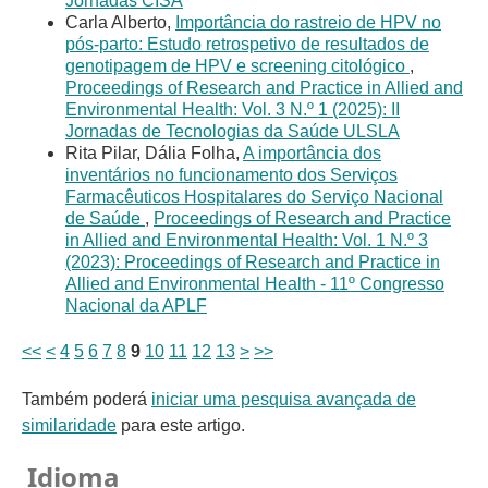
Jornadas CISA
Carla Alberto,
Importância do rastreio de HPV no
pós-parto: Estudo retrospetivo de resultados de
genotipagem de HPV e screening citológico
,
Proceedings of Research and Practice in Allied and
Environmental Health: Vol. 3 N.º 1 (2025): II
Jornadas de Tecnologias da Saúde ULSLA
Rita Pilar, Dália Folha,
A importância dos
inventários no funcionamento dos Serviços
Farmacêuticos Hospitalares do Serviço Nacional
de Saúde
,
Proceedings of Research and Practice
in Allied and Environmental Health: Vol. 1 N.º 3
(2023): Proceedings of Research and Practice in
Allied and Environmental Health - 11º Congresso
Nacional da APLF
<<
<
4
5
6
7
8
9
10
11
12
13
>
>>
Também poderá
iniciar uma pesquisa avançada de
similaridade
para este artigo.
Idioma