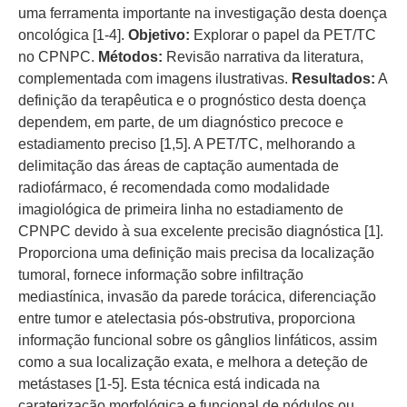
uma ferramenta importante na investigação desta doença
oncológica [1-4].
Objetivo:
Explorar o papel da PET/TC
no CPNPC.
Métodos:
Revisão narrativa da literatura,
complementada com imagens ilustrativas.
Resultados:
A
definição da terapêutica e o prognóstico desta doença
dependem, em parte, de um diagnóstico precoce e
estadiamento preciso [1,5]. A PET/TC, melhorando a
delimitação das áreas de captação aumentada de
radiofármaco, é recomendada como modalidade
imagiológica de primeira linha no estadiamento de
CPNPC devido à sua excelente precisão diagnóstica [1].
Proporciona uma definição mais precisa da localização
tumoral, fornece informação sobre infiltração
mediastínica, invasão da parede torácica, diferenciação
entre tumor e atelectasia pós-obstrutiva, proporciona
informação funcional sobre os gânglios linfáticos, assim
como a sua localização exata, e melhora a deteção de
metástases [1-5]. Esta técnica está indicada na
caraterização morfológica e funcional de nódulos ou