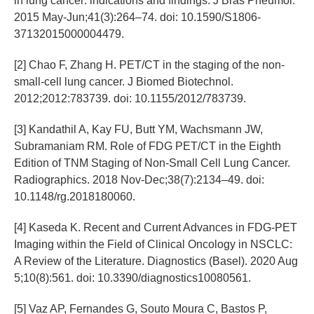
in lung cancer: indications and findings. J Bras Pneumol.
2015 May-Jun;41(3):264–74. doi: 10.1590/S1806-
37132015000004479.
[2] Chao F, Zhang H. PET/CT in the staging of the non-
small-cell lung cancer. J Biomed Biotechnol.
2012;2012:783739. doi: 10.1155/2012/783739.
[3] Kandathil A, Kay FU, Butt YM, Wachsmann JW,
Subramaniam RM. Role of FDG PET/CT in the Eighth
Edition of TNM Staging of Non-Small Cell Lung Cancer.
Radiographics. 2018 Nov-Dec;38(7):2134–49. doi:
10.1148/rg.2018180060.
[4] Kaseda K. Recent and Current Advances in FDG-PET
Imaging within the Field of Clinical Oncology in NSCLC:
A Review of the Literature. Diagnostics (Basel). 2020 Aug
5;10(8):561. doi: 10.3390/diagnostics10080561.
[5] Vaz AP, Fernandes G, Souto Moura C, Bastos P,