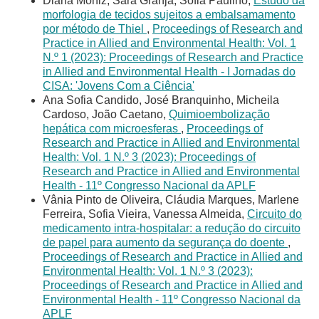
Diana Moniz, Sara Granja, Sofia Paulino,
Estudo da
morfologia de tecidos sujeitos a embalsamamento
por método de Thiel
,
Proceedings of Research and
Practice in Allied and Environmental Health: Vol. 1
N.º 1 (2023): Proceedings of Research and Practice
in Allied and Environmental Health - I Jornadas do
CISA: 'Jovens Com a Ciência'
Ana Sofia Candido, José Branquinho, Micheila
Cardoso, João Caetano,
Quimioembolização
hepática com microesferas
,
Proceedings of
Research and Practice in Allied and Environmental
Health: Vol. 1 N.º 3 (2023): Proceedings of
Research and Practice in Allied and Environmental
Health - 11º Congresso Nacional da APLF
Vânia Pinto de Oliveira, Cláudia Marques, Marlene
Ferreira, Sofia Vieira, Vanessa Almeida,
Circuito do
medicamento intra-hospitalar: a redução do circuito
de papel para aumento da segurança do doente
,
Proceedings of Research and Practice in Allied and
Environmental Health: Vol. 1 N.º 3 (2023):
Proceedings of Research and Practice in Allied and
Environmental Health - 11º Congresso Nacional da
APLF