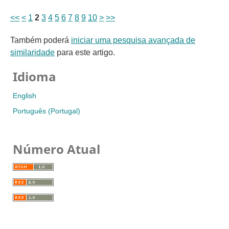
<<
<
1
2
3
4
5
6
7
8
9
10
>
>>
Também poderá
iniciar uma pesquisa avançada de
similaridade
para este artigo.
Idioma
English
Português (Portugal)
Número Atual