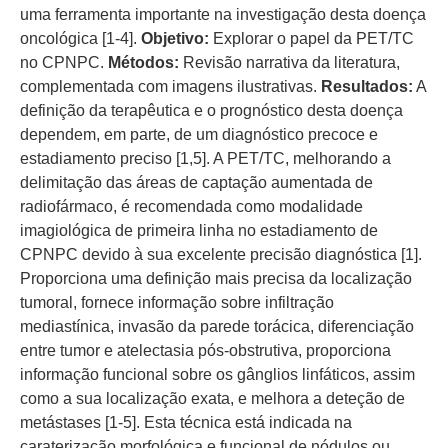
uma ferramenta importante na investigação desta doença
oncológica [1-4].
Objetivo:
Explorar o papel da PET/TC
no CPNPC.
Métodos:
Revisão narrativa da literatura,
complementada com imagens ilustrativas.
Resultados:
A
definição da terapêutica e o prognóstico desta doença
dependem, em parte, de um diagnóstico precoce e
estadiamento preciso [1,5]. A PET/TC, melhorando a
delimitação das áreas de captação aumentada de
radiofármaco, é recomendada como modalidade
imagiológica de primeira linha no estadiamento de
CPNPC devido à sua excelente precisão diagnóstica [1].
Proporciona uma definição mais precisa da localização
tumoral, fornece informação sobre infiltração
mediastínica, invasão da parede torácica, diferenciação
entre tumor e atelectasia pós-obstrutiva, proporciona
informação funcional sobre os gânglios linfáticos, assim
como a sua localização exata, e melhora a deteção de
metástases [1-5]. Esta técnica está indicada na
caraterização morfológica e funcional de nódulos ou