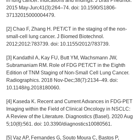
in lung cancer: indications and findings. J Bras Pneumol.
2015 May-Jun;41(3):264–74. doi: 10.1590/S1806-
37132015000004479.
[2] Chao F, Zhang H. PET/CT in the staging of the non-
small-cell lung cancer. J Biomed Biotechnol.
2012;2012:783739. doi: 10.1155/2012/783739.
[3] Kandathil A, Kay FU, Butt YM, Wachsmann JW,
Subramaniam RM. Role of FDG PET/CT in the Eighth
Edition of TNM Staging of Non-Small Cell Lung Cancer.
Radiographics. 2018 Nov-Dec;38(7):2134–49. doi:
10.1148/rg.2018180060.
[4] Kaseda K. Recent and Current Advances in FDG-PET
Imaging within the Field of Clinical Oncology in NSCLC:
A Review of the Literature. Diagnostics (Basel). 2020 Aug
5;10(8):561. doi: 10.3390/diagnostics10080561.
[5] Vaz AP, Fernandes G, Souto Moura C, Bastos P,