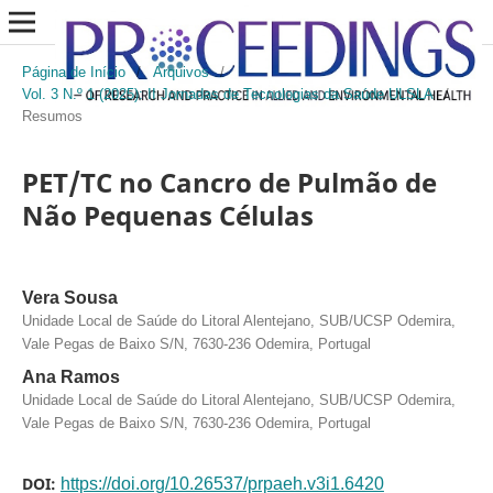
Página de Início
/
Arquivos
/
Vol. 3 N.º 1 (2025): II Jornadas de Tecnologias da Saúde ULSLA
/
Resumos
PET/TC no Cancro de Pulmão de
Não Pequenas Células
Vera Sousa
Unidade Local de Saúde do Litoral Alentejano, SUB/UCSP Odemira,
Vale Pegas de Baixo S/N, 7630-236 Odemira, Portugal
Ana Ramos
Unidade Local de Saúde do Litoral Alentejano, SUB/UCSP Odemira,
Vale Pegas de Baixo S/N, 7630-236 Odemira, Portugal
DOI:
https://doi.org/10.26537/prpaeh.v3i1.6420