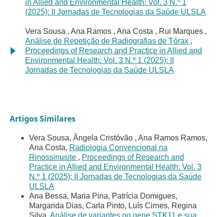
in Allied and Environmental Health: Vol. 3 N.º 1
(2025): II Jornadas de Tecnologias da Saúde ULSLA
Vera Sousa , Ana Ramos , Ana Costa , Rui Marques ,
Análise de Repetição de Radiografias de Tórax
,
Proceedings of Research and Practice in Allied and
Environmental Health: Vol. 3 N.º 1 (2025): II
Jornadas de Tecnologias da Saúde ULSLA
Artigos Similares
Vera Sousa, Ângela Cristóvão , Ana Ramos Ramos,
Ana Costa,
Radiologia Convencional na
Rinossinusite
,
Proceedings of Research and
Practice in Allied and Environmental Health: Vol. 3
N.º 1 (2025): II Jornadas de Tecnologias da Saúde
ULSLA
Ana Bessa, Maria Pina, Patrícia Domigues,
Margarida Dias, Carla Pinto, Luís Cirnes, Regina
Silva,
Análise de variantes no gene STK11 e sua