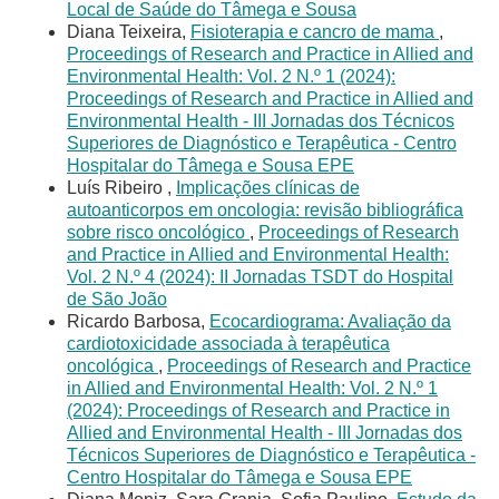
Local de Saúde do Tâmega e Sousa
Diana Teixeira,
Fisioterapia e cancro de mama
,
Proceedings of Research and Practice in Allied and
Environmental Health: Vol. 2 N.º 1 (2024):
Proceedings of Research and Practice in Allied and
Environmental Health - III Jornadas dos Técnicos
Superiores de Diagnóstico e Terapêutica - Centro
Hospitalar do Tâmega e Sousa EPE
Luís Ribeiro ,
Implicações clínicas de
autoanticorpos em oncologia: revisão bibliográfica
sobre risco oncológico
,
Proceedings of Research
and Practice in Allied and Environmental Health:
Vol. 2 N.º 4 (2024): II Jornadas TSDT do Hospital
de São João
Ricardo Barbosa,
Ecocardiograma: Avaliação da
cardiotoxicidade associada à terapêutica
oncológica
,
Proceedings of Research and Practice
in Allied and Environmental Health: Vol. 2 N.º 1
(2024): Proceedings of Research and Practice in
Allied and Environmental Health - III Jornadas dos
Técnicos Superiores de Diagnóstico e Terapêutica -
Centro Hospitalar do Tâmega e Sousa EPE