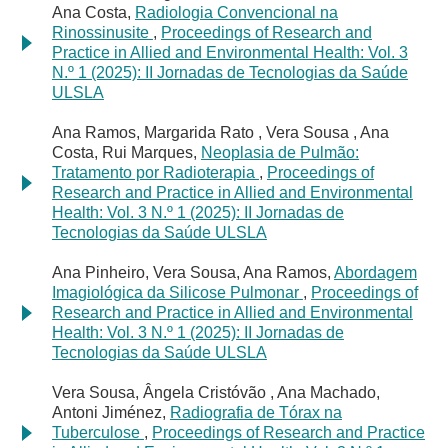
Ana Costa,
Radiologia Convencional na
Rinossinusite
,
Proceedings of Research and
Practice in Allied and Environmental Health: Vol. 3
N.º 1 (2025): II Jornadas de Tecnologias da Saúde
ULSLA
Ana Ramos, Margarida Rato , Vera Sousa , Ana
Costa, Rui Marques,
Neoplasia de Pulmão:
Tratamento por Radioterapia
,
Proceedings of
Research and Practice in Allied and Environmental
Health: Vol. 3 N.º 1 (2025): II Jornadas de
Tecnologias da Saúde ULSLA
Ana Pinheiro, Vera Sousa, Ana Ramos,
Abordagem
Imagiológica da Silicose Pulmonar
,
Proceedings of
Research and Practice in Allied and Environmental
Health: Vol. 3 N.º 1 (2025): II Jornadas de
Tecnologias da Saúde ULSLA
Vera Sousa, Ângela Cristóvão , Ana Machado,
Antoni Jiménez,
Radiografia de Tórax na
Tuberculose
,
Proceedings of Research and Practice