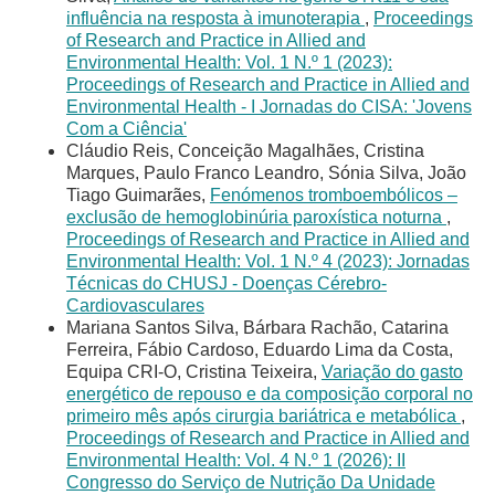
influência na resposta à imunoterapia
,
Proceedings
of Research and Practice in Allied and
Environmental Health: Vol. 1 N.º 1 (2023):
Proceedings of Research and Practice in Allied and
Environmental Health - I Jornadas do CISA: 'Jovens
Com a Ciência'
Cláudio Reis, Conceição Magalhães, Cristina
Marques, Paulo Franco Leandro, Sónia Silva, João
Tiago Guimarães,
Fenómenos tromboembólicos –
exclusão de hemoglobinúria paroxística noturna
,
Proceedings of Research and Practice in Allied and
Environmental Health: Vol. 1 N.º 4 (2023): Jornadas
Técnicas do CHUSJ - Doenças Cérebro-
Cardiovasculares
Mariana Santos Silva, Bárbara Rachão, Catarina
Ferreira, Fábio Cardoso, Eduardo Lima da Costa,
Equipa CRI-O, Cristina Teixeira,
Variação do gasto
energético de repouso e da composição corporal no
primeiro mês após cirurgia bariátrica e metabólica
,
Proceedings of Research and Practice in Allied and
Environmental Health: Vol. 4 N.º 1 (2026): II
Congresso do Serviço de Nutrição Da Unidade