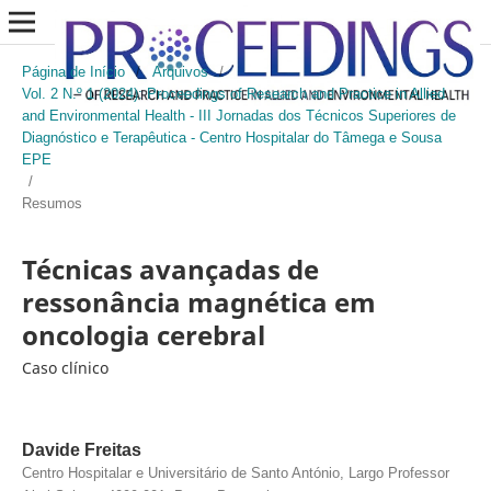
Página de Início
/
Arquivos
/
Vol. 2 N.º 1 (2024): Proceedings of Research and Practice in Allied
and Environmental Health - III Jornadas dos Técnicos Superiores de
Diagnóstico e Terapêutica - Centro Hospitalar do Tâmega e Sousa
EPE
/
Resumos
Técnicas avançadas de
ressonância magnética em
oncologia cerebral
Caso clínico
Davide Freitas
Centro Hospitalar e Universitário de Santo António, Largo Professor