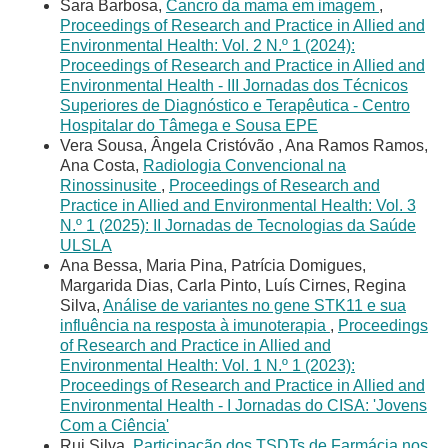
Sara Barbosa,
Cancro da mama em imagem
,
Proceedings of Research and Practice in Allied and
Environmental Health: Vol. 2 N.º 1 (2024):
Proceedings of Research and Practice in Allied and
Environmental Health - III Jornadas dos Técnicos
Superiores de Diagnóstico e Terapêutica - Centro
Hospitalar do Tâmega e Sousa EPE
Vera Sousa, Ângela Cristóvão , Ana Ramos Ramos,
Ana Costa,
Radiologia Convencional na
Rinossinusite
,
Proceedings of Research and
Practice in Allied and Environmental Health: Vol. 3
N.º 1 (2025): II Jornadas de Tecnologias da Saúde
ULSLA
Ana Bessa, Maria Pina, Patrícia Domigues,
Margarida Dias, Carla Pinto, Luís Cirnes, Regina
Silva,
Análise de variantes no gene STK11 e sua
influência na resposta à imunoterapia
,
Proceedings
of Research and Practice in Allied and
Environmental Health: Vol. 1 N.º 1 (2023):
Proceedings of Research and Practice in Allied and
Environmental Health - I Jornadas do CISA: 'Jovens
Com a Ciência'
Rui Silva,
Participação dos TSDTs de Farmácia nos