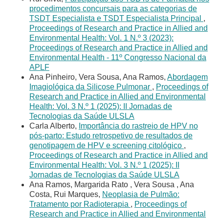
procedimentos concursais para as categorias de
TSDT Especialista e TSDT Especialista Principal
,
Proceedings of Research and Practice in Allied and
Environmental Health: Vol. 1 N.º 3 (2023):
Proceedings of Research and Practice in Allied and
Environmental Health - 11º Congresso Nacional da
APLF
Ana Pinheiro, Vera Sousa, Ana Ramos,
Abordagem
Imagiológica da Silicose Pulmonar
,
Proceedings of
Research and Practice in Allied and Environmental
Health: Vol. 3 N.º 1 (2025): II Jornadas de
Tecnologias da Saúde ULSLA
Carla Alberto,
Importância do rastreio de HPV no
pós-parto: Estudo retrospetivo de resultados de
genotipagem de HPV e screening citológico
,
Proceedings of Research and Practice in Allied and
Environmental Health: Vol. 3 N.º 1 (2025): II
Jornadas de Tecnologias da Saúde ULSLA
Ana Ramos, Margarida Rato , Vera Sousa , Ana
Costa, Rui Marques,
Neoplasia de Pulmão:
Tratamento por Radioterapia
,
Proceedings of
Research and Practice in Allied and Environmental