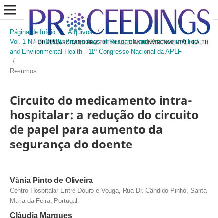
Página de Início
/
Arquivos
/
Vol. 1 N.º 3 (2023): Proceedings of Research and Practice in Allied
and Environmental Health - 11º Congresso Nacional da APLF
/
Resumos
Circuito do medicamento intra-
hospitalar: a redução do circuito
de papel para aumento da
segurança do doente
Vânia Pinto de Oliveira
Centro Hospitalar Entre Douro e Vouga, Rua Dr. Cândido Pinho, Santa
Maria da Feira, Portugal
Cláudia Marques