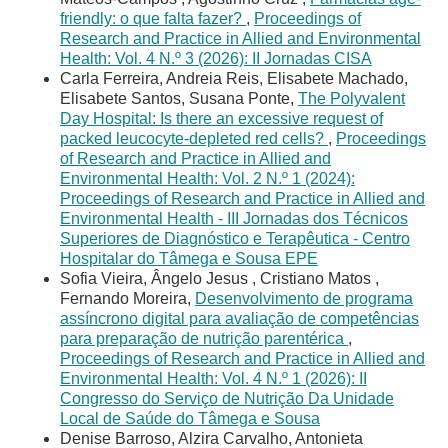
friendly: o que falta fazer?
,
Proceedings of
Research and Practice in Allied and Environmental
Health: Vol. 4 N.º 3 (2026): II Jornadas CISA
Carla Ferreira, Andreia Reis, Elisabete Machado,
Elisabete Santos, Susana Ponte,
The Polyvalent
Day Hospital: Is there an excessive request of
packed leucocyte-depleted red cells?
,
Proceedings
of Research and Practice in Allied and
Environmental Health: Vol. 2 N.º 1 (2024):
Proceedings of Research and Practice in Allied and
Environmental Health - III Jornadas dos Técnicos
Superiores de Diagnóstico e Terapêutica - Centro
Hospitalar do Tâmega e Sousa EPE
Sofia Vieira, Ângelo Jesus , Cristiano Matos ,
Fernando Moreira,
Desenvolvimento de programa
assíncrono digital para avaliação de competências
para preparação de nutrição parentérica
,
Proceedings of Research and Practice in Allied and
Environmental Health: Vol. 4 N.º 1 (2026): II
Congresso do Serviço de Nutrição Da Unidade
Local de Saúde do Tâmega e Sousa
Denise Barroso, Alzira Carvalho, Antonieta