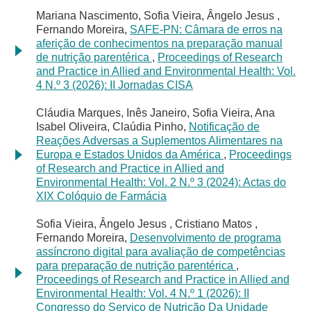
Mariana Nascimento, Sofia Vieira, Ângelo Jesus ,
Fernando Moreira,
SAFE-PN: Câmara de erros na
aferição de conhecimentos na preparação manual
de nutrição parentérica
,
Proceedings of Research
and Practice in Allied and Environmental Health: Vol.
4 N.º 3 (2026): II Jornadas CISA
Cláudia Marques, Inês Janeiro, Sofia Vieira, Ana
Isabel Oliveira, Claúdia Pinho,
Notificação de
Reações Adversas a Suplementos Alimentares na
Europa e Estados Unidos da América
,
Proceedings
of Research and Practice in Allied and
Environmental Health: Vol. 2 N.º 3 (2024): Actas do
XIX Colóquio de Farmácia
Sofia Vieira, Ângelo Jesus , Cristiano Matos ,
Fernando Moreira,
Desenvolvimento de programa
assíncrono digital para avaliação de competências
para preparação de nutrição parentérica
,
Proceedings of Research and Practice in Allied and
Environmental Health: Vol. 4 N.º 1 (2026): II
Congresso do Serviço de Nutrição Da Unidade