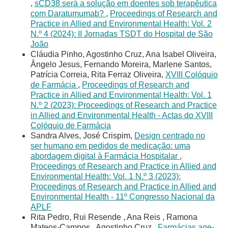
,
sCD38 será a solução em doentes sob terapêutica
com Daratumumab?
,
Proceedings of Research and
Practice in Allied and Environmental Health: Vol. 2
N.º 4 (2024): II Jornadas TSDT do Hospital de São
João
Cláudia Pinho, Agostinho Cruz, Ana Isabel Oliveira,
Ângelo Jesus, Fernando Moreira, Marlene Santos,
Patrícia Correia, Rita Ferraz Oliveira,
XVIII Colóquio
de Farmácia
,
Proceedings of Research and
Practice in Allied and Environmental Health: Vol. 1
N.º 2 (2023): Proceedings of Research and Practice
in Allied and Environmental Health - Actas do XVIII
Colóquio de Farmácia
Sandra Alves, José Crispim,
Design centrado no
ser humano em pedidos de medicação: uma
abordagem digital à Farmácia Hospitalar
,
Proceedings of Research and Practice in Allied and
Environmental Health: Vol. 1 N.º 3 (2023):
Proceedings of Research and Practice in Allied and
Environmental Health - 11º Congresso Nacional da
APLF
Rita Pedro, Rui Resende , Ana Reis , Ramona
Mateos-Campos , Agostinho Cruz ,
Farmácias age-