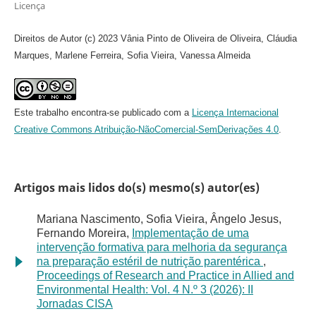
Licença
Direitos de Autor (c) 2023 Vânia Pinto de Oliveira de Oliveira, Cláudia
Marques, Marlene Ferreira, Sofia Vieira, Vanessa Almeida
Este trabalho encontra-se publicado com a
Licença Internacional
Creative Commons Atribuição-NãoComercial-SemDerivações 4.0
.
Artigos mais lidos do(s) mesmo(s) autor(es)
Mariana Nascimento, Sofia Vieira, Ângelo Jesus,
Fernando Moreira,
Implementação de uma
intervenção formativa para melhoria da segurança
na preparação estéril de nutrição parentérica
,
Proceedings of Research and Practice in Allied and
Environmental Health: Vol. 4 N.º 3 (2026): II
Jornadas CISA