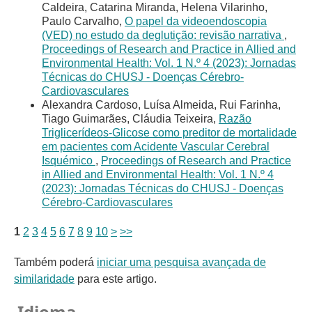
Caldeira, Catarina Miranda, Helena Vilarinho,
Paulo Carvalho,
O papel da videoendoscopia
(VED) no estudo da deglutição: revisão narrativa
,
Proceedings of Research and Practice in Allied and
Environmental Health: Vol. 1 N.º 4 (2023): Jornadas
Técnicas do CHUSJ - Doenças Cérebro-
Cardiovasculares
Alexandra Cardoso, Luísa Almeida, Rui Farinha,
Tiago Guimarães, Cláudia Teixeira,
Razão
Triglicerídeos-Glicose como preditor de mortalidade
em pacientes com Acidente Vascular Cerebral
Isquémico
,
Proceedings of Research and Practice
in Allied and Environmental Health: Vol. 1 N.º 4
(2023): Jornadas Técnicas do CHUSJ - Doenças
Cérebro-Cardiovasculares
1
2
3
4
5
6
7
8
9
10
>
>>
Também poderá
iniciar uma pesquisa avançada de
similaridade
para este artigo.
Idioma