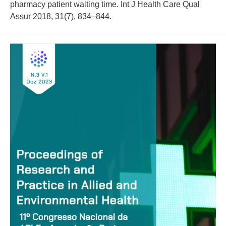
pharmacy patient waiting time. Int J Health Care Qual
Assur 2018, 31(7), 834–844.