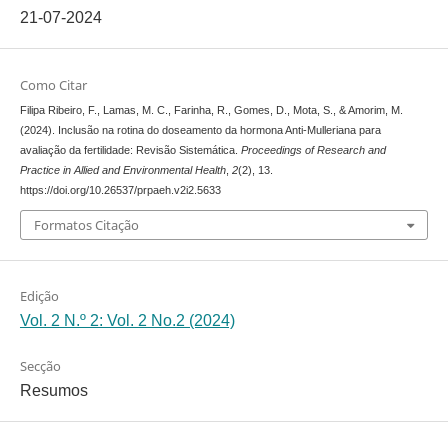
21-07-2024
Como Citar
Filipa Ribeiro, F., Lamas, M. C., Farinha, R., Gomes, D., Mota, S., & Amorim, M.
(2024). Inclusão na rotina do doseamento da hormona Anti-Mulleriana para
avaliação da fertilidade: Revisão Sistemática.
Proceedings of Research and
Practice in Allied and Environmental Health
,
2
(2), 13.
https://doi.org/10.26537/prpaeh.v2i2.5633
Formatos Citação
Edição
Vol. 2 N.º 2: Vol. 2 No.2 (2024)
Secção
Resumos