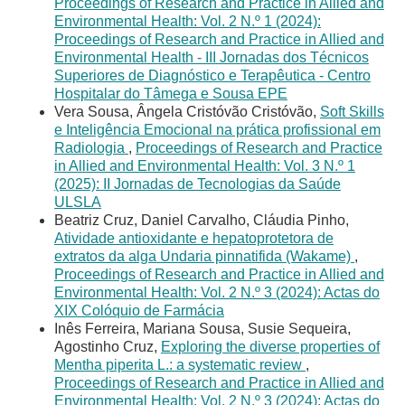
Proceedings of Research and Practice in Allied and
Environmental Health: Vol. 2 N.º 1 (2024):
Proceedings of Research and Practice in Allied and
Environmental Health - III Jornadas dos Técnicos
Superiores de Diagnóstico e Terapêutica - Centro
Hospitalar do Tâmega e Sousa EPE
Vera Sousa, Ângela Cristóvão Cristóvão,
Soft Skills
e Inteligência Emocional na prática profissional em
Radiologia
,
Proceedings of Research and Practice
in Allied and Environmental Health: Vol. 3 N.º 1
(2025): II Jornadas de Tecnologias da Saúde
ULSLA
Beatriz Cruz, Daniel Carvalho, Cláudia Pinho,
Atividade antioxidante e hepatoprotetora de
extratos da alga Undaria pinnatifida (Wakame)
,
Proceedings of Research and Practice in Allied and
Environmental Health: Vol. 2 N.º 3 (2024): Actas do
XIX Colóquio de Farmácia
Inês Ferreira, Mariana Sousa, Susie Sequeira,
Agostinho Cruz,
Exploring the diverse properties of
Mentha piperita L.: a systematic review
,
Proceedings of Research and Practice in Allied and
Environmental Health: Vol. 2 N.º 3 (2024): Actas do