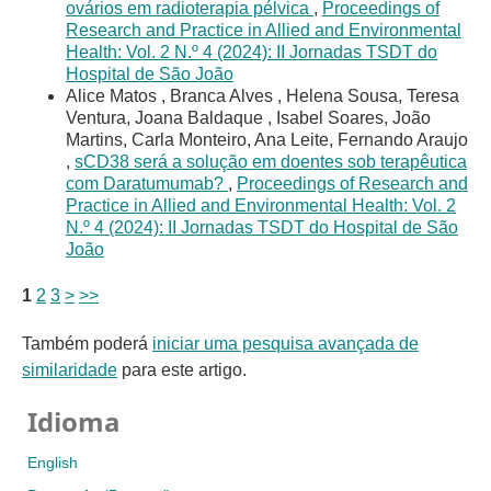
ovários em radioterapia pélvica
,
Proceedings of
Research and Practice in Allied and Environmental
Health: Vol. 2 N.º 4 (2024): II Jornadas TSDT do
Hospital de São João
Alice Matos , Branca Alves , Helena Sousa, Teresa
Ventura, Joana Baldaque , Isabel Soares, João
Martins, Carla Monteiro, Ana Leite, Fernando Araujo
,
sCD38 será a solução em doentes sob terapêutica
com Daratumumab?
,
Proceedings of Research and
Practice in Allied and Environmental Health: Vol. 2
N.º 4 (2024): II Jornadas TSDT do Hospital de São
João
1
2
3
>
>>
Também poderá
iniciar uma pesquisa avançada de
similaridade
para este artigo.
Idioma
English