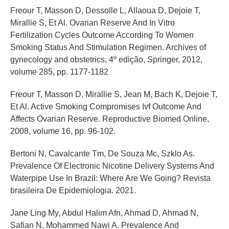
Freour T, Masson D, Dessolle L, Allaoua D, Dejoie T,
Mirallie S, Et Al. Ovarian Reserve And In Vitro
Fertilization Cycles Outcome According To Women
Smoking Status And Stimulation Regimen. Archives of
gynecology and obstetrics, 4º edição, Springer, 2012,
volume 285, pp. 1177-1182
Freour T, Masson D, Mirallie S, Jean M, Bach K, Dejoie T,
Et Al. Active Smoking Compromises Ivf Outcome And
Affects Ovarian Reserve. Reproductive Biomed Online,
2008, volume 16, pp. 96-102.
Bertoni N, Cavalcante Tm, De Souza Mc, Szklo As.
Prevalence Of Electronic Nicotine Delivery Systems And
Waterpipe Use In Brazil: Where Are We Going? Revista
brasileira De Epidemiologia. 2021.
Jane Ling My, Abdul Halim Afn, Ahmad D, Ahmad N,
Safian N, Mohammed Nawi A. Prevalence And