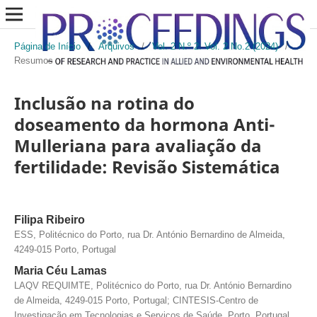
Página de Início
/
Arquivos
/
Vol. 2 N.º 2: Vol. 2 No.2 (2024)
/
Resumos
Inclusão na rotina do
doseamento da hormona Anti-
Mulleriana para avaliação da
fertilidade: Revisão Sistemática
Filipa Ribeiro
ESS, Politécnico do Porto, rua Dr. António Bernardino de Almeida,
4249-015 Porto, Portugal
Maria Céu Lamas
LAQV REQUIMTE, Politécnico do Porto, rua Dr. António Bernardino
de Almeida, 4249-015 Porto, Portugal; CINTESIS-Centro de
Investigação em Tecnologias e Serviços de Saúde, Porto, Portugal