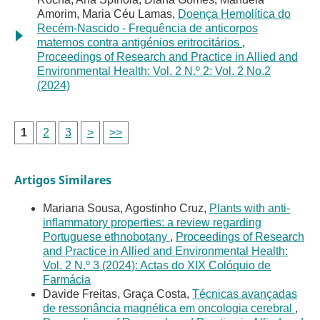
Amorim, Maria Céu Lamas,
Doença Hemolítica do
Recém-Nascido - Frequência de anticorpos
maternos contra antigénios eritrocitários
,
Proceedings of Research and Practice in Allied and
Environmental Health: Vol. 2 N.º 2: Vol. 2 No.2
(2024)
1
2
3
>
>>
Artigos Similares
Mariana Sousa, Agostinho Cruz,
Plants with anti-
inflammatory properties: a review regarding
Portuguese ethnobotany
,
Proceedings of Research
and Practice in Allied and Environmental Health:
Vol. 2 N.º 3 (2024): Actas do XIX Colóquio de
Farmácia
Davide Freitas, Graça Costa,
Técnicas avançadas
de ressonância magnética em oncologia cerebral
,