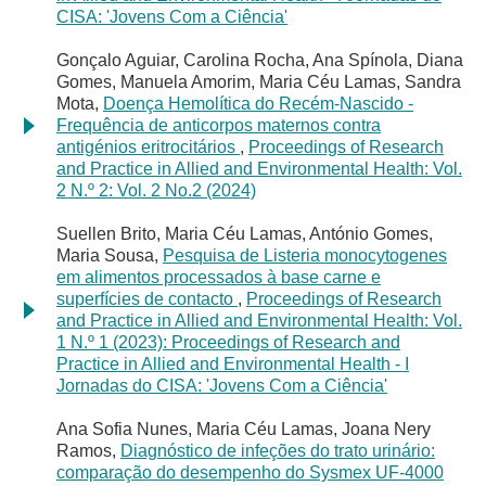
CISA: 'Jovens Com a Ciência'
Gonçalo Aguiar, Carolina Rocha, Ana Spínola, Diana
Gomes, Manuela Amorim, Maria Céu Lamas, Sandra
Mota,
Doença Hemolítica do Recém-Nascido -
Frequência de anticorpos maternos contra
antigénios eritrocitários
,
Proceedings of Research
and Practice in Allied and Environmental Health: Vol.
2 N.º 2: Vol. 2 No.2 (2024)
Suellen Brito, Maria Céu Lamas, António Gomes,
Maria Sousa,
Pesquisa de Listeria monocytogenes
em alimentos processados à base carne e
superfícies de contacto
,
Proceedings of Research
and Practice in Allied and Environmental Health: Vol.
1 N.º 1 (2023): Proceedings of Research and
Practice in Allied and Environmental Health - I
Jornadas do CISA: 'Jovens Com a Ciência'
Ana Sofia Nunes, Maria Céu Lamas, Joana Nery
Ramos,
Diagnóstico de infeções do trato urinário:
comparação do desempenho do Sysmex UF-4000