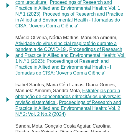
com urocultura
,
Proceedings of Research and
Practice in Allied and Environmental Health: Vol. 1
N.º 1 (2023): Proceedings of Research and Practice
in Allied and Environmental Health - I Jornadas do
CISA: 'Jovens Com a Ciência'
Márcia Oliveira, Nádia Martins, Manuela Amorim,
Atividade do vírus sincicial respiratório durante a
pandemia de COVID-19
,
Proceedings of Research
and Practice in Allied and Environmental Health: Vol.
1 N.º 1 (2023): Proceedings of Research and
Practice in Allied and Environmental Health - I
Jornadas do CISA: 'Jovens Com a Ciência'
Isabel Santos, Maria Céu Lamas, Diana Gomes,
Manuela Amorim, Sandra Mota,
Estratégias para a
obtenção de concentrados eritrocitários universais:
revisão sistemática
,
Proceedings of Research and
Practice in Allied and Environmental Health: Vol. 2
N.º 2: Vol. 2 No.2 (2024)
Sandra Mota, Gonçalo Costa Aguiar, Carolina
Rocha, Ana Spínola, Diana Gomes, Manuela