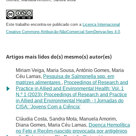
Este trabalho encontra-se publicado com a
Licença Internacional
Creative Commons Atribuição-NãoComercial-SemDerivações 4.0
.
Artigos mais lidos do(s) mesmo(s) autor(es)
Miriam Veiga, Maria Sousa, António Gomes, Maria
Céu Lamas,
Pesquisa de Salmonella spp. em
matrizes alimentares
,
Proceedings of Research and
Practice in Allied and Environmental Health: Vol. 1
N.º 1 (2023): Proceedings of Research and Practice
in Allied and Environmental Health - I Jornadas do
CISA: 'Jovens Com a Ciência'
Cláudia Costa, Sandra Mota, Manuela Amorim,
Diana Gomes, Maria Céu Lamas,
Doença Hemolítica
no Feto e Recém-nascido provocada por antigénios