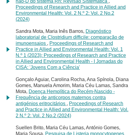
não-D do sistema Rh: Revisão Sistemática
,
Proceedings of Research and Practice in Allied and
Environmental Health: Vol. 2 N.º 2: Vol. 2 No.2
(2024)
Sandra Mota, Maria Inês Barros,
Diagnóstico
laboratorial de Clostridium difficile: comparação de
imunoensaios
,
Proceedings of Research and
Practice in Allied and Environmental Health: Vol. 1
N.º 1 (2023): Proceedings of Research and Practice
in Allied and Environmental Health - I Jornadas do
CISA: 'Jovens Com a Ciência'
Gonçalo Aguiar, Carolina Rocha, Ana Spínola, Diana
Gomes, Manuela Amorim, Maria Céu Lamas, Sandra
Mota,
Doença Hemolítica do Recém-Nascido -
Frequência de anticorpos maternos contra
antigénios eritrocitários
,
Proceedings of Research
and Practice in Allied and Environmental Health: Vol.
2 N.º 2: Vol. 2 No.2 (2024)
Suellen Brito, Maria Céu Lamas, António Gomes,
Maria Sousa,
Pesquisa de Listeria monocytogenes