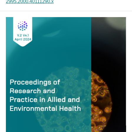
2995.2000.40111290.x