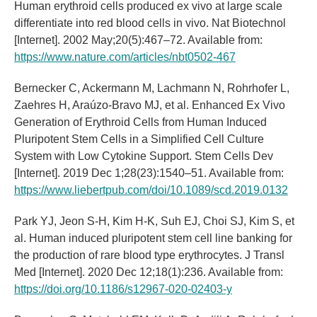
Human erythroid cells produced ex vivo at large scale
differentiate into red blood cells in vivo. Nat Biotechnol
[Internet]. 2002 May;20(5):467–72. Available from:
https://www.nature.com/articles/nbt0502-467
Bernecker C, Ackermann M, Lachmann N, Rohrhofer L,
Zaehres H, Araúzo-Bravo MJ, et al. Enhanced Ex Vivo
Generation of Erythroid Cells from Human Induced
Pluripotent Stem Cells in a Simplified Cell Culture
System with Low Cytokine Support. Stem Cells Dev
[Internet]. 2019 Dec 1;28(23):1540–51. Available from:
https://www.liebertpub.com/doi/10.1089/scd.2019.0132
Park YJ, Jeon S-H, Kim H-K, Suh EJ, Choi SJ, Kim S, et
al. Human induced pluripotent stem cell line banking for
the production of rare blood type erythrocytes. J Transl
Med [Internet]. 2020 Dec 12;18(1):236. Available from:
https://doi.org/10.1186/s12967-020-02403-y