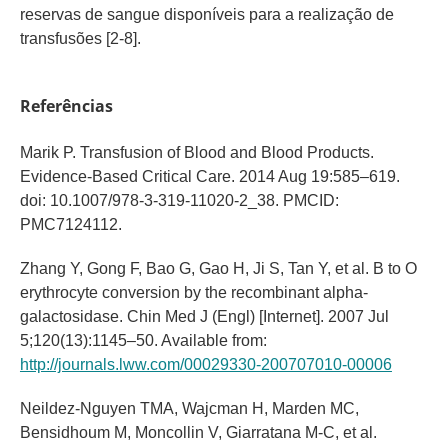
reservas de sangue disponíveis para a realização de
transfusões [2-8].
Referências
Marik P. Transfusion of Blood and Blood Products.
Evidence-Based Critical Care. 2014 Aug 19:585–619.
doi: 10.1007/978-3-319-11020-2_38. PMCID:
PMC7124112.
Zhang Y, Gong F, Bao G, Gao H, Ji S, Tan Y, et al. B to O
erythrocyte conversion by the recombinant alpha-
galactosidase. Chin Med J (Engl) [Internet]. 2007 Jul
5;120(13):1145–50. Available from:
http://journals.lww.com/00029330-200707010-00006
Neildez-Nguyen TMA, Wajcman H, Marden MC,
Bensidhoum M, Moncollin V, Giarratana M-C, et al.