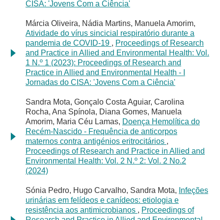
CISA: 'Jovens Com a Ciência'
Márcia Oliveira, Nádia Martins, Manuela Amorim,
Atividade do vírus sincicial respiratório durante a
pandemia de COVID-19
,
Proceedings of Research
and Practice in Allied and Environmental Health: Vol.
1 N.º 1 (2023): Proceedings of Research and
Practice in Allied and Environmental Health - I
Jornadas do CISA: 'Jovens Com a Ciência'
Sandra Mota, Gonçalo Costa Aguiar, Carolina
Rocha, Ana Spínola, Diana Gomes, Manuela
Amorim, Maria Céu Lamas,
Doença Hemolítica do
Recém-Nascido - Frequência de anticorpos
maternos contra antigénios eritrocitários
,
Proceedings of Research and Practice in Allied and
Environmental Health: Vol. 2 N.º 2: Vol. 2 No.2
(2024)
Sónia Pedro, Hugo Carvalho, Sandra Mota,
Infeções
urinárias em felídeos e canídeos: etiologia e
resistência aos antimicrobianos
,
Proceedings of
Research and Practice in Allied and Environmental