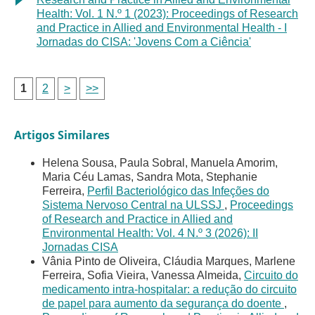
Health: Vol. 1 N.º 1 (2023): Proceedings of Research
and Practice in Allied and Environmental Health - I
Jornadas do CISA: 'Jovens Com a Ciência'
1
2
>
>>
Artigos Similares
Helena Sousa, Paula Sobral, Manuela Amorim,
Maria Céu Lamas, Sandra Mota, Stephanie
Ferreira,
Perfil Bacteriológico das Infeções do
Sistema Nervoso Central na ULSSJ
,
Proceedings
of Research and Practice in Allied and
Environmental Health: Vol. 4 N.º 3 (2026): II
Jornadas CISA
Vânia Pinto de Oliveira, Cláudia Marques, Marlene
Ferreira, Sofia Vieira, Vanessa Almeida,
Circuito do
medicamento intra-hospitalar: a redução do circuito
de papel para aumento da segurança do doente
,