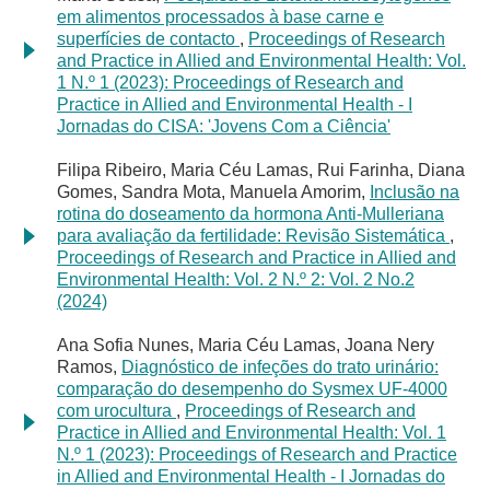
em alimentos processados à base carne e
superfícies de contacto
,
Proceedings of Research
and Practice in Allied and Environmental Health: Vol.
1 N.º 1 (2023): Proceedings of Research and
Practice in Allied and Environmental Health - I
Jornadas do CISA: 'Jovens Com a Ciência'
Filipa Ribeiro, Maria Céu Lamas, Rui Farinha, Diana
Gomes, Sandra Mota, Manuela Amorim,
Inclusão na
rotina do doseamento da hormona Anti-Mulleriana
para avaliação da fertilidade: Revisão Sistemática
,
Proceedings of Research and Practice in Allied and
Environmental Health: Vol. 2 N.º 2: Vol. 2 No.2
(2024)
Ana Sofia Nunes, Maria Céu Lamas, Joana Nery
Ramos,
Diagnóstico de infeções do trato urinário:
comparação do desempenho do Sysmex UF-4000
com urocultura
,
Proceedings of Research and
Practice in Allied and Environmental Health: Vol. 1
N.º 1 (2023): Proceedings of Research and Practice
in Allied and Environmental Health - I Jornadas do