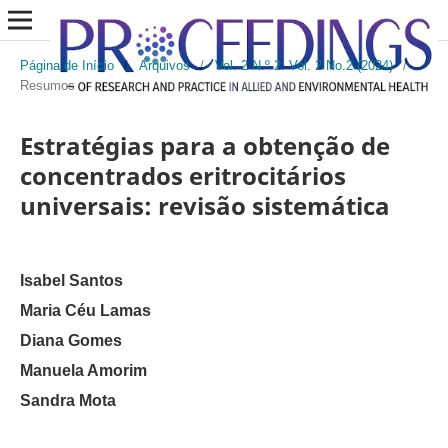
Página de Início
/
Arquivos
/
Vol. 2 N.º 2: Vol. 2 No.2 (2024)
/
Resumos
Estratégias para a obtenção de
concentrados eritrocitários
universais: revisão sistemática
Isabel Santos
Maria Céu Lamas
Diana Gomes
Manuela Amorim
Sandra Mota