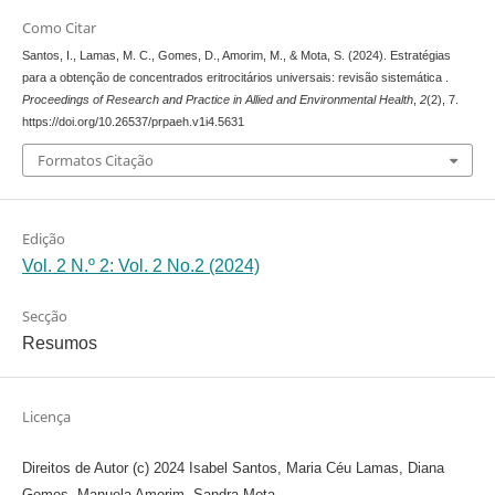
Como Citar
Santos, I., Lamas, M. C., Gomes, D., Amorim, M., & Mota, S. (2024). Estratégias
para a obtenção de concentrados eritrocitários universais: revisão sistemática .
Proceedings of Research and Practice in Allied and Environmental Health
,
2
(2), 7.
https://doi.org/10.26537/prpaeh.v1i4.5631
Formatos Citação
Edição
Vol. 2 N.º 2: Vol. 2 No.2 (2024)
Secção
Resumos
Licença
Direitos de Autor (c) 2024 Isabel Santos, Maria Céu Lamas, Diana
Gomes, Manuela Amorim, Sandra Mota