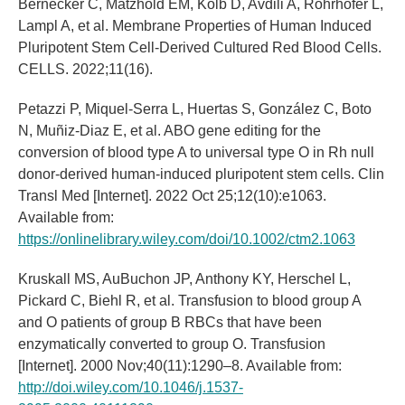
Bernecker C, Matzhold EM, Kolb D, Avdili A, Rohrhofer L,
Lampl A, et al. Membrane Properties of Human Induced
Pluripotent Stem Cell-Derived Cultured Red Blood Cells.
CELLS. 2022;11(16).
Petazzi P, Miquel‐Serra L, Huertas S, González C, Boto
N, Muñiz‐Diaz E, et al. ABO gene editing for the
conversion of blood type A to universal type O in Rh null
donor‐derived human‐induced pluripotent stem cells. Clin
Transl Med [Internet]. 2022 Oct 25;12(10):e1063.
Available from:
https://onlinelibrary.wiley.com/doi/10.1002/ctm2.1063
Kruskall MS, AuBuchon JP, Anthony KY, Herschel L,
Pickard C, Biehl R, et al. Transfusion to blood group A
and O patients of group B RBCs that have been
enzymatically converted to group O. Transfusion
[Internet]. 2000 Nov;40(11):1290–8. Available from:
http://doi.wiley.com/10.1046/j.1537-