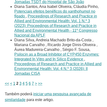
Jornadas TSDT do Hospital de São João
Diana Santos, Ana Isabel Oliveira, Cláudia Pinho,
Potenciais efeitos benéficos do xanthohumol no
fígado
,
Proceedings of Research and Practice in
Allied and Environmental Health: Vol. 1 N.º 3
(2023): Proceedings of Research and Practice in
Allied and Environmental Health - 11º Congresso
Nacional da APLF
Diana Silva, Andreia Machado Brito-da-Costa ,
Mariana Carvalho , Ricardo Jorge Dinis-Oliveira ,
Áurea Madureira-Carvalho , Sérgio F. Sousa,
Psilocin as a Broad Inhibitor of CYP450 Enzymes:
Integrated In Vitro and In Silico Evidence
,
Proceedings of Research and Practice in Allied and
Environmental Health: Vol. 4 N.º 3 (2026): II
Jornadas CISA
<<
<
1
2
3
4
5
6
7
>
>>
Também poderá
iniciar uma pesquisa avançada de
similaridade
para este artigo.