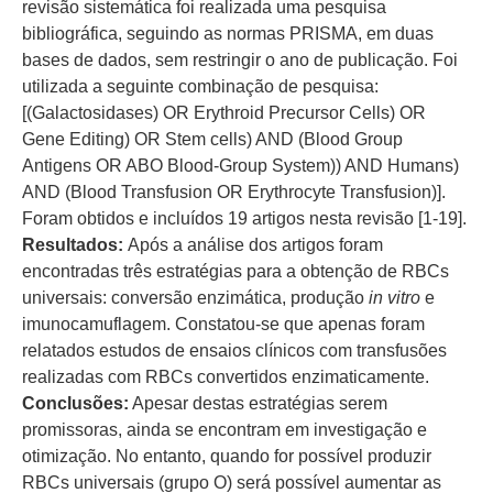
revisão sistemática foi realizada uma pesquisa
bibliográfica, seguindo as normas PRISMA, em duas
bases de dados, sem restringir o ano de publicação. Foi
utilizada a seguinte combinação de pesquisa:
[(Galactosidases) OR Erythroid Precursor Cells) OR
Gene Editing) OR Stem cells) AND (Blood Group
Antigens OR ABO Blood-Group System)) AND Humans)
AND (Blood Transfusion OR Erythrocyte Transfusion)].
Foram obtidos e incluídos 19 artigos nesta revisão [1-19].
Resultados:
Após a análise dos artigos foram
encontradas três estratégias para a obtenção de RBCs
universais: conversão enzimática, produção
in vitro
e
imunocamuflagem. Constatou-se que apenas foram
relatados estudos de ensaios clínicos com transfusões
realizadas com RBCs convertidos enzimaticamente.
Conclusões:
Apesar destas estratégias serem
promissoras, ainda se encontram em investigação e
otimização. No entanto, quando for possível produzir
RBCs universais (grupo O) será possível aumentar as