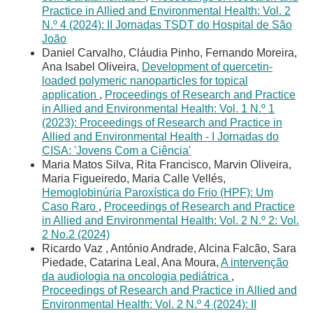
Practice in Allied and Environmental Health: Vol. 2
N.º 4 (2024): II Jornadas TSDT do Hospital de São
João
Daniel Carvalho, Cláudia Pinho, Fernando Moreira,
Ana Isabel Oliveira,
Development of quercetin-
loaded polymeric nanoparticles for topical
application
,
Proceedings of Research and Practice
in Allied and Environmental Health: Vol. 1 N.º 1
(2023): Proceedings of Research and Practice in
Allied and Environmental Health - I Jornadas do
CISA: 'Jovens Com a Ciência'
Maria Matos Silva, Rita Francisco, Marvin Oliveira,
Maria Figueiredo, Maria Calle Vellés,
Hemoglobinúria Paroxística do Frio (HPF): Um
Caso Raro
,
Proceedings of Research and Practice
in Allied and Environmental Health: Vol. 2 N.º 2: Vol.
2 No.2 (2024)
Ricardo Vaz , António Andrade, Alcina Falcão, Sara
Piedade, Catarina Leal, Ana Moura,
A intervenção
da audiologia na oncologia pediátrica
,
Proceedings of Research and Practice in Allied and
Environmental Health: Vol. 2 N.º 4 (2024): II