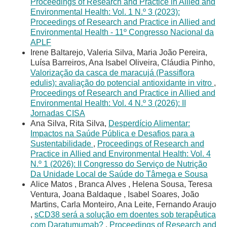
Proceedings of Research and Practice in Allied and
Environmental Health: Vol. 1 N.º 3 (2023):
Proceedings of Research and Practice in Allied and
Environmental Health - 11º Congresso Nacional da
APLF
Irene Baltarejo, Valeria Silva, Maria João Pereira,
Luísa Barreiros, Ana Isabel Oliveira, Cláudia Pinho,
Valorização da casca de maracujá (Passiflora
edulis): avaliação do potencial antioxidante in vitro
,
Proceedings of Research and Practice in Allied and
Environmental Health: Vol. 4 N.º 3 (2026): II
Jornadas CISA
Ana Silva, Rita Silva,
Desperdício Alimentar:
Impactos na Saúde Pública e Desafios para a
Sustentabilidade
,
Proceedings of Research and
Practice in Allied and Environmental Health: Vol. 4
N.º 1 (2026): II Congresso do Serviço de Nutrição
Da Unidade Local de Saúde do Tâmega e Sousa
Alice Matos , Branca Alves , Helena Sousa, Teresa
Ventura, Joana Baldaque , Isabel Soares, João
Martins, Carla Monteiro, Ana Leite, Fernando Araujo
,
sCD38 será a solução em doentes sob terapêutica
com Daratumumab?
,
Proceedings of Research and