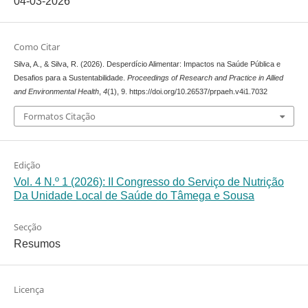
04-03-2026
Como Citar
Silva, A., & Silva, R. (2026). Desperdício Alimentar: Impactos na Saúde Pública e
Desafios para a Sustentabilidade.
Proceedings of Research and Practice in Allied
and Environmental Health
,
4
(1), 9. https://doi.org/10.26537/prpaeh.v4i1.7032
Formatos Citação
Edição
Vol. 4 N.º 1 (2026): II Congresso do Serviço de Nutrição
Da Unidade Local de Saúde do Tâmega e Sousa
Secção
Resumos
Licença