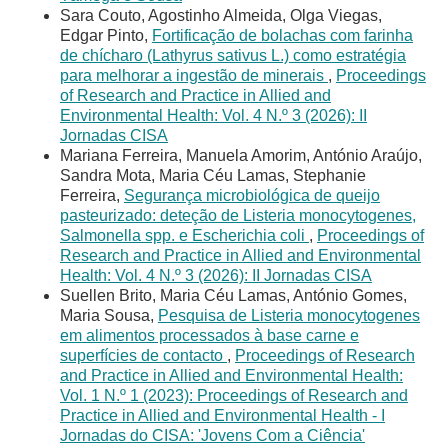
Sara Couto, Agostinho Almeida, Olga Viegas,
Edgar Pinto,
Fortificação de bolachas com farinha
de chícharo (Lathyrus sativus L.) como estratégia
para melhorar a ingestão de minerais
,
Proceedings
of Research and Practice in Allied and
Environmental Health: Vol. 4 N.º 3 (2026): II
Jornadas CISA
Mariana Ferreira, Manuela Amorim, António Araújo,
Sandra Mota, Maria Céu Lamas, Stephanie
Ferreira,
Segurança microbiológica de queijo
pasteurizado: deteção de Listeria monocytogenes,
Salmonella spp. e Escherichia coli
,
Proceedings of
Research and Practice in Allied and Environmental
Health: Vol. 4 N.º 3 (2026): II Jornadas CISA
Suellen Brito, Maria Céu Lamas, António Gomes,
Maria Sousa,
Pesquisa de Listeria monocytogenes
em alimentos processados à base carne e
superfícies de contacto
,
Proceedings of Research
and Practice in Allied and Environmental Health:
Vol. 1 N.º 1 (2023): Proceedings of Research and
Practice in Allied and Environmental Health - I
Jornadas do CISA: 'Jovens Com a Ciência'