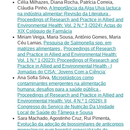
Célia Milhazes, Diana Rocha, Patrícia Correia,
Cláudia Pinho,
A Importância da Alga Ulva lactuca
na indústria alimentar: Revisão da Literatura
,
Proceedings of Research and Practice in Allied and
Environmental Health: Vol. 2 N.º 3 (2024): Actas do
XIX Colóquio de Farmácia
Miriam Veiga, Maria Sousa, António Gomes, Maria
Céu Lamas,
Pesquisa de Salmonella spp. em
matrizes alimentares
,
Proceedings of Research
and Practice in Allied and Environmental Health:
Vol. 1 N.º 1 (2023): Proceedings of Research and
Practice in Allied and Environmental Health - I
Jornadas do CISA: 'Jovens Com a Ciência'
Ana Sofia Silva,
Microplásticos como
contaminantes emergentes na alimentação
humana: desafios para a saúde pública
,
Proceedings of Research and Practice in Allied and
Environmental Health: Vol. 4 N.º 1 (2026): II
Congresso do Serviço de Nutrição Da Unidade
Local de Saúde do Tâmega e Sousa
Sara Machado, Agostinho Cruz, Rui Pimenta,
Evolução da adoção de biossimilares de anticorpos
monoclonais num hospital especializado de