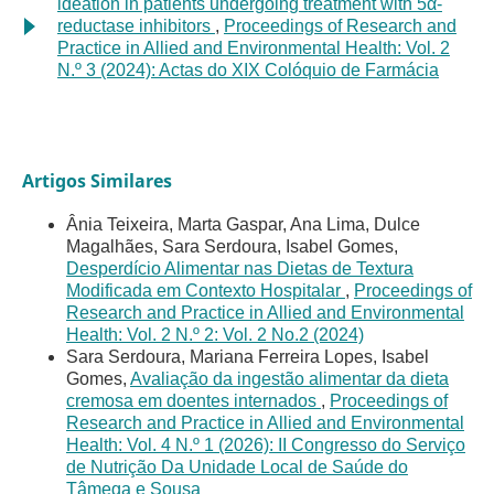
ideation in patients undergoing treatment with 5α-
reductase inhibitors
,
Proceedings of Research and
Practice in Allied and Environmental Health: Vol. 2
N.º 3 (2024): Actas do XIX Colóquio de Farmácia
Artigos Similares
Ânia Teixeira, Marta Gaspar, Ana Lima, Dulce
Magalhães, Sara Serdoura, Isabel Gomes,
Desperdício Alimentar nas Dietas de Textura
Modificada em Contexto Hospitalar
,
Proceedings of
Research and Practice in Allied and Environmental
Health: Vol. 2 N.º 2: Vol. 2 No.2 (2024)
Sara Serdoura, Mariana Ferreira Lopes, Isabel
Gomes,
Avaliação da ingestão alimentar da dieta
cremosa em doentes internados
,
Proceedings of
Research and Practice in Allied and Environmental
Health: Vol. 4 N.º 1 (2026): II Congresso do Serviço
de Nutrição Da Unidade Local de Saúde do
Tâmega e Sousa