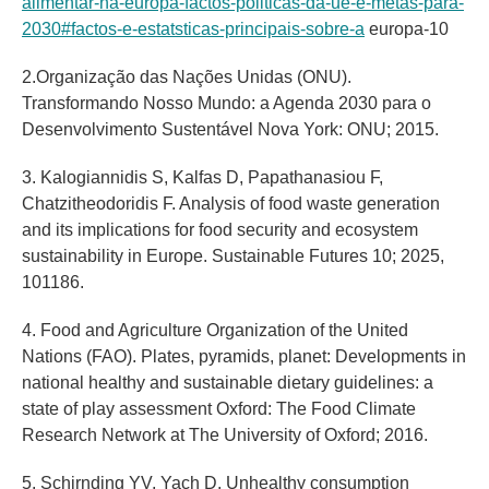
alimentar-na-europa-factos-politicas-da-ue-e-metas-para-
2030#factos-e-estatsticas-principais-sobre-a
europa-10
2.Organização das Nações Unidas (ONU).
Transformando Nosso Mundo: a Agenda 2030 para o
Desenvolvimento Sustentável Nova York: ONU; 2015.
3. Kalogiannidis S, Kalfas D, Papathanasiou F,
Chatzitheodoridis F. Analysis of food waste generation
and its implications for food security and ecosystem
sustainability in Europe. Sustainable Futures 10; 2025,
101186.
4. Food and Agriculture Organization of the United
Nations (FAO). Plates, pyramids, planet: Developments in
national healthy and sustainable dietary guidelines: a
state of play assessment Oxford: The Food Climate
Research Network at The University of Oxford; 2016.
5. Schirnding YV, Yach D. Unhealthy consumption