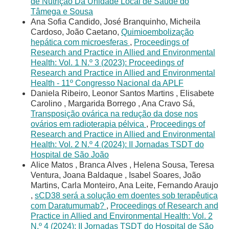
de Nutrição Da Unidade Local de Saúde do
Tâmega e Sousa
Ana Sofia Candido, José Branquinho, Micheila
Cardoso, João Caetano,
Quimioembolização
hepática com microesferas
,
Proceedings of
Research and Practice in Allied and Environmental
Health: Vol. 1 N.º 3 (2023): Proceedings of
Research and Practice in Allied and Environmental
Health - 11º Congresso Nacional da APLF
Daniela Ribeiro, Leonor Santos Martins , Elisabete
Carolino , Margarida Borrego , Ana Cravo Sá,
Transposição ovárica na redução da dose nos
ovários em radioterapia pélvica
,
Proceedings of
Research and Practice in Allied and Environmental
Health: Vol. 2 N.º 4 (2024): II Jornadas TSDT do
Hospital de São João
Alice Matos , Branca Alves , Helena Sousa, Teresa
Ventura, Joana Baldaque , Isabel Soares, João
Martins, Carla Monteiro, Ana Leite, Fernando Araujo
,
sCD38 será a solução em doentes sob terapêutica
com Daratumumab?
,
Proceedings of Research and
Practice in Allied and Environmental Health: Vol. 2
N.º 4 (2024): II Jornadas TSDT do Hospital de São