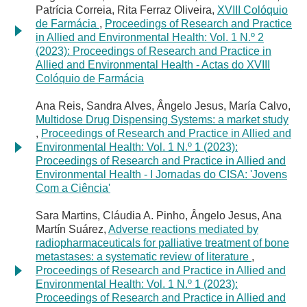
Patrícia Correia, Rita Ferraz Oliveira,
XVIII Colóquio
de Farmácia
,
Proceedings of Research and Practice
in Allied and Environmental Health: Vol. 1 N.º 2
(2023): Proceedings of Research and Practice in
Allied and Environmental Health - Actas do XVIII
Colóquio de Farmácia
Ana Reis, Sandra Alves, Ângelo Jesus, María Calvo,
Multidose Drug Dispensing Systems: a market study
,
Proceedings of Research and Practice in Allied and
Environmental Health: Vol. 1 N.º 1 (2023):
Proceedings of Research and Practice in Allied and
Environmental Health - I Jornadas do CISA: 'Jovens
Com a Ciência'
Sara Martins, Cláudia A. Pinho, Ângelo Jesus, Ana
Martín Suárez,
Adverse reactions mediated by
radiopharmaceuticals for palliative treatment of bone
metastases: a systematic review of literature
,
Proceedings of Research and Practice in Allied and
Environmental Health: Vol. 1 N.º 1 (2023):
Proceedings of Research and Practice in Allied and