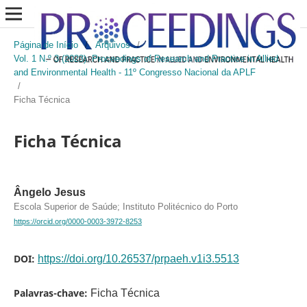
Página de Início
/
Arquivos
/
Vol. 1 N.º 3 (2023): Proceedings of Research and Practice in Allied
and Environmental Health - 11º Congresso Nacional da APLF
/
Ficha Técnica
Ficha Técnica
Ângelo Jesus
Escola Superior de Saúde; Instituto Politécnico do Porto
https://orcid.org/0000-0003-3972-8253
DOI:
https://doi.org/10.26537/prpaeh.v1i3.5513
Palavras-chave:
Ficha Técnica