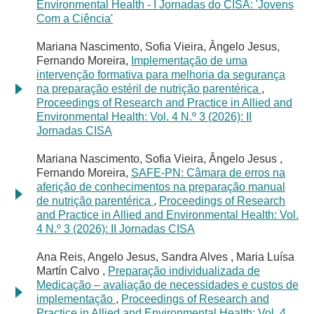
Environmental Health - I Jornadas do CISA: 'Jovens
Com a Ciência'
Mariana Nascimento, Sofia Vieira, Ângelo Jesus,
Fernando Moreira,
Implementação de uma
intervenção formativa para melhoria da segurança
na preparação estéril de nutrição parentérica
,
Proceedings of Research and Practice in Allied and
Environmental Health: Vol. 4 N.º 3 (2026): II
Jornadas CISA
Mariana Nascimento, Sofia Vieira, Ângelo Jesus ,
Fernando Moreira,
SAFE-PN: Câmara de erros na
aferição de conhecimentos na preparação manual
de nutrição parentérica
,
Proceedings of Research
and Practice in Allied and Environmental Health: Vol.
4 N.º 3 (2026): II Jornadas CISA
Ana Reis, Angelo Jesus, Sandra Alves , Maria Luísa
Martín Calvo ,
Preparação individualizada de
Medicação – avaliação de necessidades e custos de
implementação
,
Proceedings of Research and
Practice in Allied and Environmental Health: Vol. 4