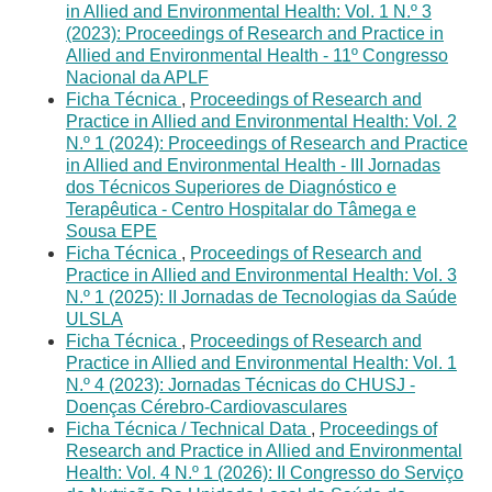
in Allied and Environmental Health: Vol. 1 N.º 3
(2023): Proceedings of Research and Practice in
Allied and Environmental Health - 11º Congresso
Nacional da APLF
Ficha Técnica
,
Proceedings of Research and
Practice in Allied and Environmental Health: Vol. 2
N.º 1 (2024): Proceedings of Research and Practice
in Allied and Environmental Health - III Jornadas
dos Técnicos Superiores de Diagnóstico e
Terapêutica - Centro Hospitalar do Tâmega e
Sousa EPE
Ficha Técnica
,
Proceedings of Research and
Practice in Allied and Environmental Health: Vol. 3
N.º 1 (2025): II Jornadas de Tecnologias da Saúde
ULSLA
Ficha Técnica
,
Proceedings of Research and
Practice in Allied and Environmental Health: Vol. 1
N.º 4 (2023): Jornadas Técnicas do CHUSJ -
Doenças Cérebro-Cardiovasculares
Ficha Técnica / Technical Data
,
Proceedings of
Research and Practice in Allied and Environmental
Health: Vol. 4 N.º 1 (2026): II Congresso do Serviço