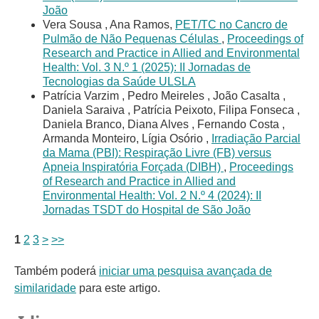
João
Vera Sousa , Ana Ramos,
PET/TC no Cancro de
Pulmão de Não Pequenas Células
,
Proceedings of
Research and Practice in Allied and Environmental
Health: Vol. 3 N.º 1 (2025): II Jornadas de
Tecnologias da Saúde ULSLA
Patrícia Varzim , Pedro Meireles , João Casalta ,
Daniela Saraiva , Patrícia Peixoto, Filipa Fonseca ,
Daniela Branco, Diana Alves , Fernando Costa ,
Armanda Monteiro, Lígia Osório ,
Irradiação Parcial
da Mama (PBI): Respiração Livre (FB) versus
Apneia Inspiratória Forçada (DIBH)
,
Proceedings
of Research and Practice in Allied and
Environmental Health: Vol. 2 N.º 4 (2024): II
Jornadas TSDT do Hospital de São João
1
2
3
>
>>
Também poderá
iniciar uma pesquisa avançada de
similaridade
para este artigo.