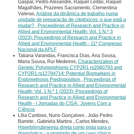
Gaspar, Pedro Alexandre, Raquel Leitão, Raquel
Magalhães, Prazeres Sacramento, Clementina
Valeras,
Análise da dinâmica de trabalho numa
unidade de preparação de citotóxicos: o que está a
mudar?
,
Proceedings of Research and Practice in
Allied and Environmental Health: Vol. 1 N.º 3
(2023): Proceedings of Research and Practice in
Allied and Environmental Health - 11º Congresso
Nacional da APLF
Tatiana Varandas, Francisca Dias, Ana Sousa,
Maria Sousa, Rui Medeiros,
Characterization of
Genetic Polymorphisms CYP2R1 rs2060793 and
CYP2R1 rs12794714: Potential Biomarkers in
Endometriosis Predisposition
,
Proceedings of
Research and Practice in Allied and Environmental
Health: Vol. 1 N.º 1 (2023): Proceedings of
Research and Practice in Allied and Environmental
Health - I Jornadas do CISA: 'Jovens Com a
Ciência'
Lília Cardoso, Nuno Gonçalves , João Pedro
Barreto , Gabriela Martins , Carlos Mendes,
Hiperbilirrubinemia direta como pista para o
diagnóstico - a propósito de um caso clínico
,