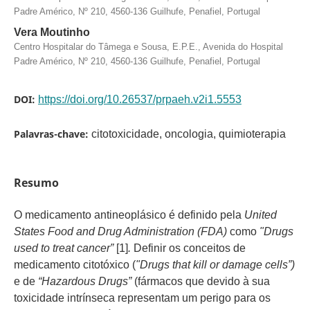
Padre Américo, Nº 210, 4560-136 Guilhufe, Penafiel, Portugal
Vera Moutinho
Centro Hospitalar do Tâmega e Sousa, E.P.E., Avenida do Hospital
Padre Américo, Nº 210, 4560-136 Guilhufe, Penafiel, Portugal
DOI:
https://doi.org/10.26537/prpaeh.v2i1.5553
Palavras-chave:
citotoxicidade, oncologia, quimioterapia
Resumo
O medicamento antineoplásico é definido pela
United
States Food and Drug Administration (FDA)
como
"Drugs
used to treat cancer”
[1]
.
Definir os conceitos de
medicamento citotóxico (
"Drugs that kill or damage cells”)
e de
“Hazardous Drugs”
(fármacos que devido à sua
toxicidade intrínseca representam um perigo para os