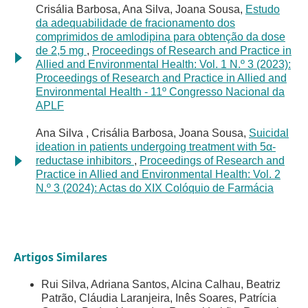
Crisália Barbosa, Ana Silva, Joana Sousa,
Estudo
da adequabilidade de fracionamento dos
comprimidos de amlodipina para obtenção da dose
de 2,5 mg
,
Proceedings of Research and Practice in
Allied and Environmental Health: Vol. 1 N.º 3 (2023):
Proceedings of Research and Practice in Allied and
Environmental Health - 11º Congresso Nacional da
APLF
Ana Silva , Crisália Barbosa, Joana Sousa,
Suicidal
ideation in patients undergoing treatment with 5α-
reductase inhibitors
,
Proceedings of Research and
Practice in Allied and Environmental Health: Vol. 2
N.º 3 (2024): Actas do XIX Colóquio de Farmácia
Artigos Similares
Rui Silva, Adriana Santos, Alcina Calhau, Beatriz
Patrão, Cláudia Laranjeira, Inês Soares, Patrícia