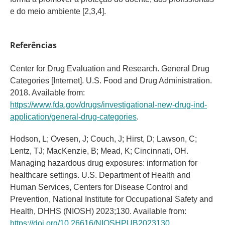
e do meio ambiente [2,3,4].
Referências
Center for Drug Evaluation and Research. General Drug
Categories [Internet]. U.S. Food and Drug Administration.
2018. Available from:
https://www.fda.gov/drugs/investigational-new-drug-ind-
application/general-drug-categories
.
Hodson, L; Ovesen, J; Couch, J; Hirst, D; Lawson, C;
Lentz, TJ; MacKenzie, B; Mead, K; Cincinnati, OH.
Managing hazardous drug exposures: information for
healthcare settings. U.S. Department of Health and
Human Services, Centers for Disease Control and
Prevention, National Institute for Occupational Safety and
Health, DHHS (NIOSH) 2023;130. Available from:
https://doi.org/10.26616/NIOSHPUB2023130