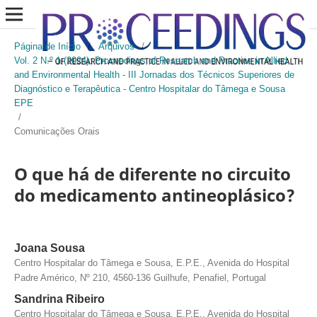
Página de Início
/
Arquivos
/
Vol. 2 N.º 1 (2024): Proceedings of Research and Practice in Allied
and Environmental Health - III Jornadas dos Técnicos Superiores de
Diagnóstico e Terapêutica - Centro Hospitalar do Tâmega e Sousa
EPE
/
Comunicações Orais
O que há de diferente no circuito
do medicamento antineoplásico?
Joana Sousa
Centro Hospitalar do Tâmega e Sousa, E.P.E., Avenida do Hospital
Padre Américo, Nº 210, 4560-136 Guilhufe, Penafiel, Portugal
Sandrina Ribeiro
Centro Hospitalar do Tâmega e Sousa, E.P.E., Avenida do Hospital