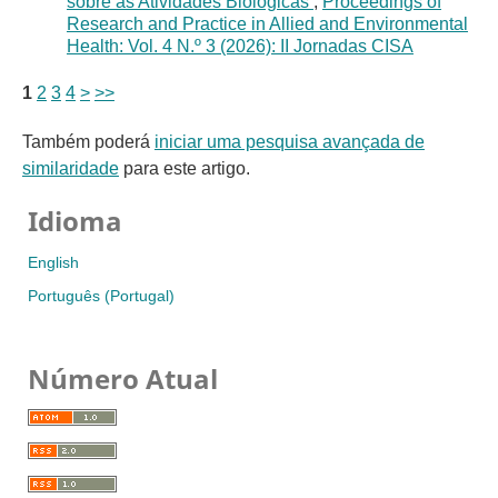
sobre as Atividades Biológicas
,
Proceedings of
Research and Practice in Allied and Environmental
Health: Vol. 4 N.º 3 (2026): II Jornadas CISA
1
2
3
4
>
>>
Também poderá
iniciar uma pesquisa avançada de
similaridade
para este artigo.
Idioma
English
Português (Portugal)
Número Atual