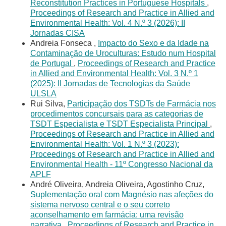
Reconstitution Practices in Portuguese Hospitals
,
Proceedings of Research and Practice in Allied and
Environmental Health: Vol. 4 N.º 3 (2026): II
Jornadas CISA
Andreia Fonseca ,
Impacto do Sexo e da Idade na
Contaminação de Uroculturas: Estudo num Hospital
de Portugal
,
Proceedings of Research and Practice
in Allied and Environmental Health: Vol. 3 N.º 1
(2025): II Jornadas de Tecnologias da Saúde
ULSLA
Rui Silva,
Participação dos TSDTs de Farmácia nos
procedimentos concursais para as categorias de
TSDT Especialista e TSDT Especialista Principal
,
Proceedings of Research and Practice in Allied and
Environmental Health: Vol. 1 N.º 3 (2023):
Proceedings of Research and Practice in Allied and
Environmental Health - 11º Congresso Nacional da
APLF
André Oliveira, Andreia Oliveira, Agostinho Cruz,
Suplementação oral com Magnésio nas afeções do
sistema nervoso central e o seu correto
aconselhamento em farmácia: uma revisão
narrativa
,
Proceedings of Research and Practice in