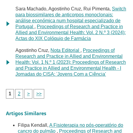
Sara Machado, Agostinho Cruz, Rui Pimenta,
Switch
para biossimilares de anticorpos monoclonais:
análise económica num hospital especializado de
Portugal
,
Proceedings of Research and Practice in
Allied and Environmental Health: Vol. 2 N.º 3 (2024):
Actas do XIX Colóquio de Farmácia
Agostinho Cruz,
Nota Editorial
,
Proceedings of
Research and Practice in Allied and Environmental
Health: Vol. 1 N.º 1 (2023): Proceedings of Research
and Practice in Allied and Environmental Health - I
Jornadas do CISA: 'Jovens Com a Ciência'
1
2
>
>>
Artigos Similares
Filipa Kendall,
A Fisioterapia no pós-operatório do
cancro do pulmão
,
Proceedings of Research and