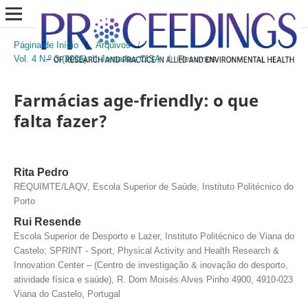
Página de Início
/
Arquivos
/
Vol. 4 N.º 3 (2026): II Jornadas CISA
/
Resumos
Farmácias age-friendly: o que
falta fazer?
Rita Pedro
REQUIMTE/LAQV, Escola Superior de Saúde, Instituto Politécnico do
Porto
Rui Resende
Escola Superior de Desporto e Lazer, Instituto Politécnico de Viana do
Castelo; SPRINT - Sport, Physical Activity and Health Research &
Innovation Center – (Centro de investigação & inovação do desporto,
atividade física e saúde), R. Dom Moisés Alves Pinho 4900, 4910-023
Viana do Castelo, Portugal