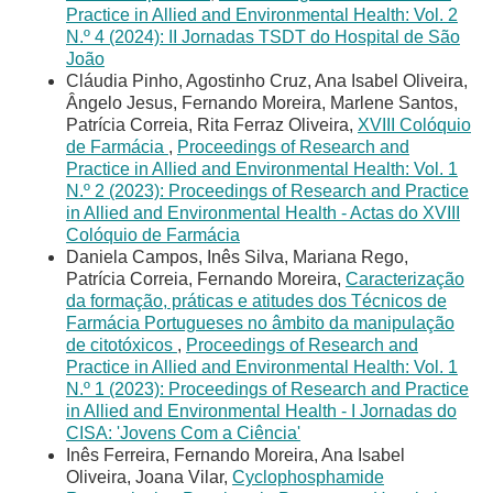
Practice in Allied and Environmental Health: Vol. 2
N.º 4 (2024): II Jornadas TSDT do Hospital de São
João
Cláudia Pinho, Agostinho Cruz, Ana Isabel Oliveira,
Ângelo Jesus, Fernando Moreira, Marlene Santos,
Patrícia Correia, Rita Ferraz Oliveira,
XVIII Colóquio
de Farmácia
,
Proceedings of Research and
Practice in Allied and Environmental Health: Vol. 1
N.º 2 (2023): Proceedings of Research and Practice
in Allied and Environmental Health - Actas do XVIII
Colóquio de Farmácia
Daniela Campos, Inês Silva, Mariana Rego,
Patrícia Correia, Fernando Moreira,
Caracterização
da formação, práticas e atitudes dos Técnicos de
Farmácia Portugueses no âmbito da manipulação
de citotóxicos
,
Proceedings of Research and
Practice in Allied and Environmental Health: Vol. 1
N.º 1 (2023): Proceedings of Research and Practice
in Allied and Environmental Health - I Jornadas do
CISA: 'Jovens Com a Ciência'
Inês Ferreira, Fernando Moreira, Ana Isabel
Oliveira, Joana Vilar,
Cyclophosphamide