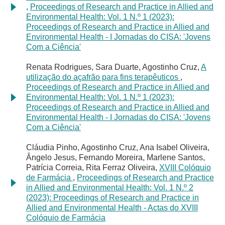
,
Proceedings of Research and Practice in Allied and
Environmental Health: Vol. 1 N.º 1 (2023):
Proceedings of Research and Practice in Allied and
Environmental Health - I Jornadas do CISA: 'Jovens
Com a Ciência'
Renata Rodrigues, Sara Duarte, Agostinho Cruz,
A
utilização do açafrão para fins terapêuticos
,
Proceedings of Research and Practice in Allied and
Environmental Health: Vol. 1 N.º 1 (2023):
Proceedings of Research and Practice in Allied and
Environmental Health - I Jornadas do CISA: 'Jovens
Com a Ciência'
Cláudia Pinho, Agostinho Cruz, Ana Isabel Oliveira,
Ângelo Jesus, Fernando Moreira, Marlene Santos,
Patrícia Correia, Rita Ferraz Oliveira,
XVIII Colóquio
de Farmácia
,
Proceedings of Research and Practice
in Allied and Environmental Health: Vol. 1 N.º 2
(2023): Proceedings of Research and Practice in
Allied and Environmental Health - Actas do XVIII
Colóquio de Farmácia