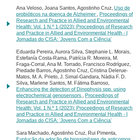
Ana Veloso, Joana Santos, Agostinho Cruz,
Uso de
probióticos na doença de Alzheimer
,
Proceedings of
Research and Practice in Allied and Environmental
Health: Vol. 1 N.º 1 (2023): Proceedings of Research
and Practice in Allied and Environmental Health - I
Jornadas do CISA: 'Jovens Com a Ciência'
Eduarda Pereira, Aurora Silva, Stephanie L. Morais,
Estefanía Costa-Rama, Patrícia R. Moreira, M.
Fraga-Corral, Ana M. Torrado, Francisco Rodríguez,
Piedade Barros, Agostinho Cruz, Cristina Delerue-
Matos, M. A. Prieto, J. Simal-Gandara, Nádia F. D.
Silva, Marlene Santos, M. Fátima Barroso,
Enhancing the detection of Dinophysis spp. using
electrochemical genosensors
,
Proceedings of
Research and Practice in Allied and Environmental
Health: Vol. 1 N.º 1 (2023): Proceedings of Research
and Practice in Allied and Environmental Health - I
Jornadas do CISA: 'Jovens Com a Ciência'
Sara Machado, Agostinho Cruz, Rui Pimenta,
Evolução da adoção de biossimilares de anticorpos