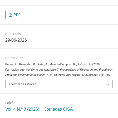
PDF
Publicado
29-06-2026
Como Citar
Pedro, R., Resende , R., Reis , A., Mateos-Campos , R., & Cruz , A. (2026).
Farmácias age-friendly: o que falta fazer?.
Proceedings of Research and Practice in
Allied and Environmental Health
,
4
(3), 18. https://doi.org/10.26537/prpaeh.v4i3.7169
Formatos Citação
Edição
Vol. 4 N.º 3 (2026): II Jornadas CISA