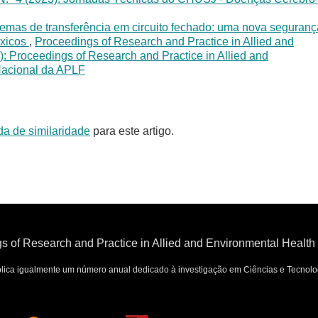
temas de transferência em circuito fechado: uma nova seguranç
óxicos
,
Proceedings of Research and Practice in Allied and
): Proceedings of Research and Practice in Allied and
Nacional da APLF
da de similaridade
para este artigo.
s of Research and Practice in Allied and Environmental Healt
ica igualmente um número anual dedicado à investigação em Ciências e Tecnolo