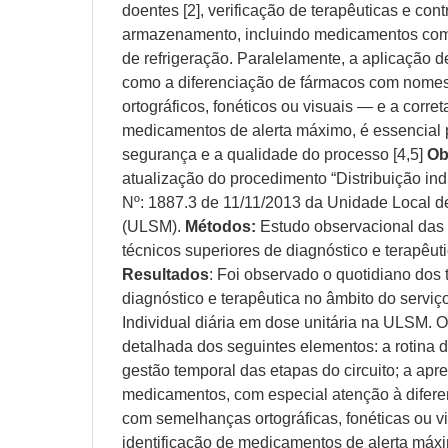
doentes [2], verificação de terapêuticas e con
armazenamento, incluindo medicamentos com 
de refrigeração. Paralelamente, a aplicação 
como a diferenciação de fármacos com nome
ortográficos, fonéticos ou visuais — e a corre
medicamentos de alerta máximo, é essencial p
segurança e a qualidade do processo [4,5]
Ob
atualização do procedimento “Distribuição ind
Nº: 1887.3 de 11/11/2013 da Unidade Local 
(ULSM).
Métodos:
Estudo observacional das a
técnicos superiores de diagnóstico e terapêu
Resultados
: Foi observado o quotidiano dos 
diagnóstico e terapêutica no âmbito do serviço
Individual diária em dose unitária na ULSM. 
detalhada dos seguintes elementos: a rotina 
gestão temporal das etapas do circuito; a ap
medicamentos, com especial atenção à difer
com semelhanças ortográficas, fonéticas ou v
identificação de medicamentos de alerta máx