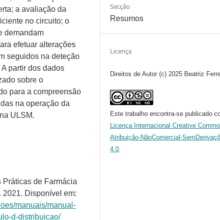
Secção
erta; a avaliação da
Resumos
iente no circuito; o
ue demandam
ara efetuar alterações
Licença
em seguidos na deteção
: A partir dos dados
Direitos de Autor (c) 2025 Beatriz Ferre
zado sobre o
indo para a compreensão
vidas na operação da
Este trabalho encontra-se publicado c
a na ULSM.
Licença Internacional Creative Comm
Atribuição-NãoComercial-SemDerivaç
4.0
.
 Práticas de Farmácia
]. 2021. Disponível em:
acoes/manuais/manual-
lo-d-distribuicao/