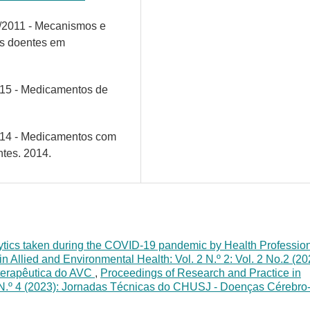
8/2011 - Mecanismos e
os doentes em
015 - Medicamentos de
014 - Medicamentos com
ntes. 2014.
lytics taken during the COVID-19 pandemic by Health Professio
 Allied and Environmental Health: Vol. 2 N.º 2: Vol. 2 No.2 (20
 terapêutica do AVC
,
Proceedings of Research and Practice in
1 N.º 4 (2023): Jornadas Técnicas do CHUSJ - Doenças Cérebro