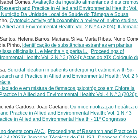
 Isabel Gomes,
Avaliação da ingestão alimentar da dieta cremo
Research and Practice in Allied and Environmental Health: Vol.
 de Nutrição Da Unidade Local de Saúde do Tâmega e Sousa
inho,
Cytotoxic activity of fucoxanthin: a review of in vitro studies
Allied and Environmental Health: Vol. 2 N.º 4 (2024): II Jornad
 Santos, Helena Barros, Mariana Silva, Marta Ribas, Nuno Gom
dia Pinho,
Identificação de substâncias estranhas em plantas
ssa officinalis L. e Mentha × piperita L.
,
Proceedings of
ironmental Health: Vol. 2 N.º 3 (2024): Actas do XIX Colóquio d
usa,
Suicidal ideation in patients undergoing treatment with 5α-
earch and Practice in Allied and Environmental Health: Vol. 2 N
mácia
o isolado e em mistura de fármacos psicotrópicos em Chlorella
actice in Allied and Environmental Health: Vol. 4 N.º 3 (2026): 
icheila Cardoso, João Caetano,
Quimioembolização hepática 
nd Practice in Allied and Environmental Health: Vol. 1 N.º 3
ctice in Allied and Environmental Health - 11º Congresso
a no doente com AVC
,
Proceedings of Research and Practice in
1 N.º 4 (2023): Jornadas Técnicas do CHUSJ - Doenças Cérebro