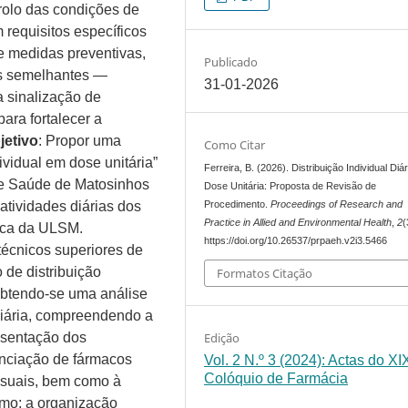
trolo das condições de
requisitos específicos
de medidas preventivas,
Publicado
s semelhantes —
31-01-2026
ta sinalização de
ara fortalecer a
jetivo
: Propor uma
Como Citar
ividual em dose unitária”
Ferreira, B. (2026). Distribuição Individual Diá
de Saúde de Matosinhos
Dose Unitária: Proposta de Revisão de
Procedimento.
Proceedings of Research and
tividades diárias dos
Practice in Allied and Environmental Health
,
2
(
tica da ULSM.
https://doi.org/10.26537/prpaeh.v2i3.5466
técnicos superiores de
 de distribuição
Formatos Citação
Obtendo-se uma análise
diária, compreendendo a
Edição
resentação dos
enciação de fármacos
Vol. 2 N.º 3 (2024): Actas do XI
Colóquio de Farmácia
isuais, bem como à
imo; a organização