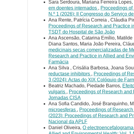
Sara Serdoura, Mariana Ferreira Lopes,
em doentes internados
,
Proceedings of 
N.º 1 (2026): II Congresso do Serviço
Ana Rente, Patrícia Correia , Cláudia P
Proceedings of Research and Practice in 
TSDT do Hospital de São João
Ana Ascensão, Catarina Emílio, Matilde
Diana Santos, Maria João Pereira, Cláu
medicinais secas comercializadas de Meli
Research and Practice in Allied and Env
Farmácia
Ana Silva , Crisália Barbosa, Joana So
reductase inhibitors
,
Proceedings of Res
3 (2024): Actas do XIX Colóquio de Far
Beatriz Machado, Piedade Barros,
Efeit
vulgaris
,
Proceedings of Research and Pr
Jornadas CISA
Ana Sofia Candido, José Branquinho, M
microesferas
,
Proceedings of Research a
(2023): Proceedings of Research and Pra
Nacional da APLF
Daniel Oliveira,
O electroencefalogram
Allied and Environmental Health: Vol. 