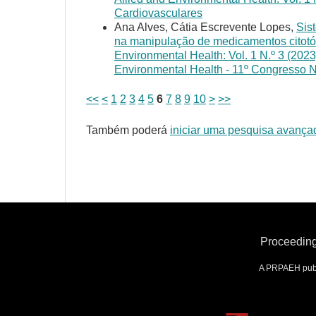
Cardiovasculares
Ana Alves, Cátia Escrevente Lopes,
Sis
na manipulação de medicamentos citot
Environmental Health: Vol. 1 N.º 3 (2023
Environmental Health - 11º Congresso 
<<
<
1
2
3
4
5
6
7
8
9
10
>
>>
Também poderá
iniciar uma pesquisa avança
Proceeding
A PRPAEH publ