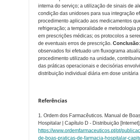
interna do serviço; a utilização de sinais de al
condição das unidoses para sua integração efic
procedimento aplicado aos medicamentos q
refrigeração; a temporalidade e metodologia p
em prescrições médicas; os protocolos a ser
de eventuais erros de prescrição.
Conclusão
observados foi efetuado um fluxograma atuali
procedimento utilizado na unidade, contribu
das práticas operacionais e decisórias envol
distribuição individual diária em dose unitári
Referências
1. Ordem dos Farmacêuticos. Manual de Boas
Hospitalar | Capítulo D - Distribuição [Internet
https://www.ordemfarmaceuticos.pt/pt/public
de-boas-praticas-de-farmacia-hospitalar-capitu