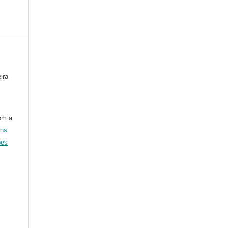
ira
om a
ons
ões