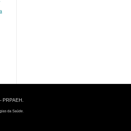
a
h - PRPAEH.
gias da Saúde.