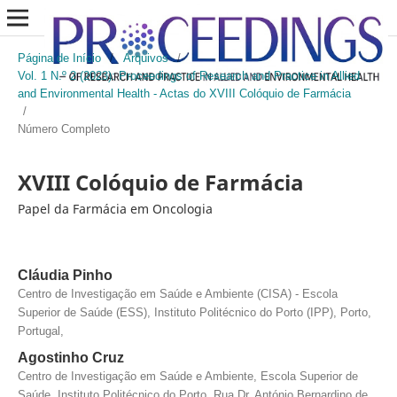
Página de Início
/
Arquivos
/
Vol. 1 N.º 2 (2023): Proceedings of Research and Practice in Allied
and Environmental Health - Actas do XVIII Colóquio de Farmácia
/
Número Completo
XVIII Colóquio de Farmácia
Papel da Farmácia em Oncologia
Cláudia Pinho
Centro de Investigação em Saúde e Ambiente (CISA) - Escola
Superior de Saúde (ESS), Instituto Politécnico do Porto (IPP), Porto,
Portugal,
Agostinho Cruz
Centro de Investigação em Saúde e Ambiente, Escola Superior de
Saúde, Instituto Politécnico do Porto, Rua Dr. António Bernardino de