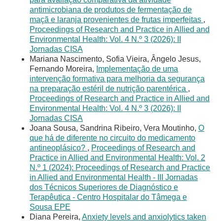
antimicrobiana de produtos de fermentação de
maçã e laranja provenientes de frutas imperfeitas
,
Proceedings of Research and Practice in Allied and
Environmental Health: Vol. 4 N.º 3 (2026): II
Jornadas CISA
Mariana Nascimento, Sofia Vieira, Ângelo Jesus,
Fernando Moreira,
Implementação de uma
intervenção formativa para melhoria da segurança
na preparação estéril de nutrição parentérica
,
Proceedings of Research and Practice in Allied and
Environmental Health: Vol. 4 N.º 3 (2026): II
Jornadas CISA
Joana Sousa, Sandrina Ribeiro, Vera Moutinho,
O
que há de diferente no circuito do medicamento
antineoplásico?
,
Proceedings of Research and
Practice in Allied and Environmental Health: Vol. 2
N.º 1 (2024): Proceedings of Research and Practice
in Allied and Environmental Health - III Jornadas
dos Técnicos Superiores de Diagnóstico e
Terapêutica - Centro Hospitalar do Tâmega e
Sousa EPE
Diana Pereira,
Anxiety levels and anxiolytics taken