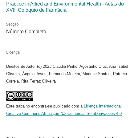
Practice in Allied and Environmental Health - Actas do
XVIII Colóquio de Farmácia
Secção
Número Completo
Licença
Direitos de Autor (c) 2023 Cláudia Pinho, Agostinho Cruz, Ana Isabel
Oliveira, Ângelo Jesus, Fernando Moreira, Marlene Santos, Patrícia
Correia, Rita Ferraz Oliveira
Este trabalho encontra-se publicado com a
Licença Internacional
Creative Commons Atribuição-NãoComercial-SemDerivações 4.0
.