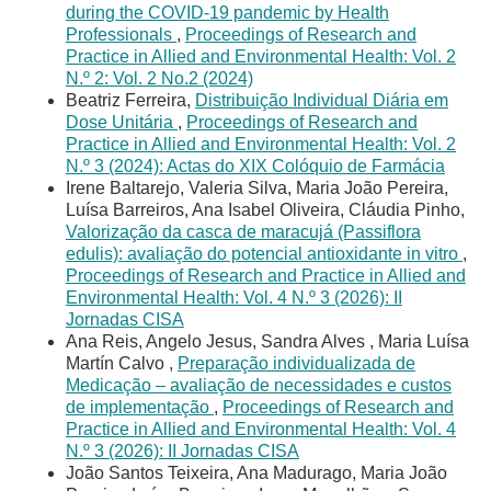
during the COVID-19 pandemic by Health
Professionals
,
Proceedings of Research and
Practice in Allied and Environmental Health: Vol. 2
N.º 2: Vol. 2 No.2 (2024)
Beatriz Ferreira,
Distribuição Individual Diária em
Dose Unitária
,
Proceedings of Research and
Practice in Allied and Environmental Health: Vol. 2
N.º 3 (2024): Actas do XIX Colóquio de Farmácia
Irene Baltarejo, Valeria Silva, Maria João Pereira,
Luísa Barreiros, Ana Isabel Oliveira, Cláudia Pinho,
Valorização da casca de maracujá (Passiflora
edulis): avaliação do potencial antioxidante in vitro
,
Proceedings of Research and Practice in Allied and
Environmental Health: Vol. 4 N.º 3 (2026): II
Jornadas CISA
Ana Reis, Angelo Jesus, Sandra Alves , Maria Luísa
Martín Calvo ,
Preparação individualizada de
Medicação – avaliação de necessidades e custos
de implementação
,
Proceedings of Research and
Practice in Allied and Environmental Health: Vol. 4
N.º 3 (2026): II Jornadas CISA
João Santos Teixeira, Ana Madurago, Maria João