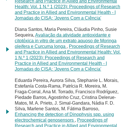
Research and Practice in Allied and Environmental
Health: Vol. 1 N.º 1 (2023): Proceedings of Research
and Practice in Allied and Environmental Health - I
Jornadas do CISA: 'Jovens Com a Ciência'
Diana Santos, Maria Pereira, Cláudia Pinho, Susie
Sequeira,
Avaliação da atividade antioxidante e
citotóxica in vitro de um extrato aquoso de Moringa
oleifera e Curcuma longa
,
Proceedings of Research
and Practice in Allied and Environmental Health: Vol.
1 N.º 1 (2023): Proceedings of Research and
Practice in Allied and Environmental Health - I
Jornadas do CISA: 'Jovens Com a Ciência'
Eduarda Pereira, Aurora Silva, Stephanie L. Morais,
Estefanía Costa-Rama, Patrícia R. Moreira, M.
Fraga-Corral, Ana M. Torrado, Francisco Rodríguez,
Piedade Barros, Agostinho Cruz, Cristina Delerue-
Matos, M. A. Prieto, J. Simal-Gandara, Nádia F. D.
Silva, Marlene Santos, M. Fátima Barroso,
Enhancing the detection of Dinophysis spp. using
electrochemical genosensors
,
Proceedings of
Research and Practice in Allied and Environmental