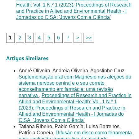
Health: Vol. 1 N.º 1 (2023): Proceedings of Research
and Practice in Allied and Environmental Health - I
Jornadas do CISA: 'Jovens Com a Ciência'
1
2
3
4
5
6
7
>
>>
Artigos Similares
André Oliveira, Andreia Oliveira, Agostinho Cruz,
Suplementação oral com Magnésio nas afeções do
sistema nervoso central e o seu correto
aconselhamento em farmácia: uma revisão
narrativa
,
Proceedings of Research and Practice in
Allied and Environmental Health: Vol. 1 N.º 1
(2023): Proceedings of Research and Practice in
Allied and Environmental Health - I Jornadas do
CISA: 'Jovens Com a Ciência'
Tatiana Ribeiro, Pablo García, Luisa Barreiros,
Patrícia Correia,
Difusão em disco como ferramenta
para avaliação comparativa da atividade