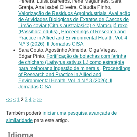
Pereira, Luísa Barreiros, Irene Magalhães, Sara
Granja, Ana Isabel Oliveira, Cláudia Pinho,
Valorização de Resíduos Agroindustriais: Avaliação
de Atividades Biológicas de Extratos de Cascas de
Limão-caviar (Citrus australasica) e Maracujá-roxo
(Passiflora edulis)
,
Proceedings of Research and
Practice in Allied and Environmental Health: Vol. 4
N.º 3 (2026): II Jornadas CISA
Sara Couto, Agostinho Almeida, Olga Viegas,
Edgar Pinto,
Fortificação de bolachas com farinha
de chícharo (Lathyrus sativus L.) como estratégia
para melhorar a ingestão de minerais
,
Proceedings
of Research and Practice in Allied and
Environmental Health: Vol. 4 N.º 3 (2026): II
Jornadas CISA
<<
<
1
2
3
4
>
>>
Também poderá
iniciar uma pesquisa avançada de
similaridade
para este artigo.
Idioma