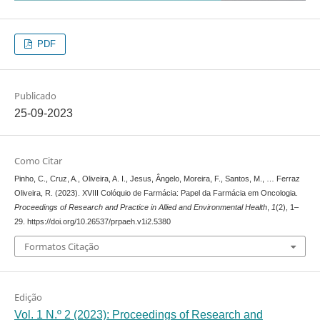
PDF
Publicado
25-09-2023
Como Citar
Pinho, C., Cruz, A., Oliveira, A. I., Jesus, Ângelo, Moreira, F., Santos, M., … Ferraz
Oliveira, R. (2023). XVIII Colóquio de Farmácia: Papel da Farmácia em Oncologia.
Proceedings of Research and Practice in Allied and Environmental Health
,
1
(2), 1–
29. https://doi.org/10.26537/prpaeh.v1i2.5380
Formatos Citação
Edição
Vol. 1 N.º 2 (2023): Proceedings of Research and