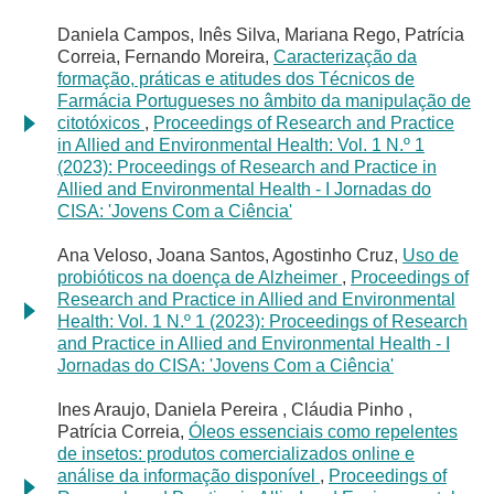
Daniela Campos, Inês Silva, Mariana Rego, Patrícia
Correia, Fernando Moreira,
Caracterização da
formação, práticas e atitudes dos Técnicos de
Farmácia Portugueses no âmbito da manipulação de
citotóxicos
,
Proceedings of Research and Practice
in Allied and Environmental Health: Vol. 1 N.º 1
(2023): Proceedings of Research and Practice in
Allied and Environmental Health - I Jornadas do
CISA: 'Jovens Com a Ciência'
Ana Veloso, Joana Santos, Agostinho Cruz,
Uso de
probióticos na doença de Alzheimer
,
Proceedings of
Research and Practice in Allied and Environmental
Health: Vol. 1 N.º 1 (2023): Proceedings of Research
and Practice in Allied and Environmental Health - I
Jornadas do CISA: 'Jovens Com a Ciência'
Ines Araujo, Daniela Pereira , Cláudia Pinho ,
Patrícia Correia,
Óleos essenciais como repelentes
de insetos: produtos comercializados online e
análise da informação disponível
,
Proceedings of