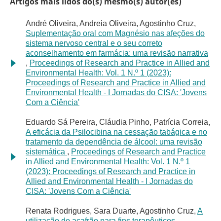
Artigos mais lidos do(s) mesmo(s) autor(es)
André Oliveira, Andreia Oliveira, Agostinho Cruz,
Suplementação oral com Magnésio nas afeções do
sistema nervoso central e o seu correto
aconselhamento em farmácia: uma revisão narrativa
,
Proceedings of Research and Practice in Allied and
Environmental Health: Vol. 1 N.º 1 (2023):
Proceedings of Research and Practice in Allied and
Environmental Health - I Jornadas do CISA: 'Jovens
Com a Ciência'
Eduardo Sá Pereira, Cláudia Pinho, Patrícia Correia,
A eficácia da Psilocibina na cessação tabágica e no
tratamento da dependência de álcool: uma revisão
sistemática
,
Proceedings of Research and Practice
in Allied and Environmental Health: Vol. 1 N.º 1
(2023): Proceedings of Research and Practice in
Allied and Environmental Health - I Jornadas do
CISA: 'Jovens Com a Ciência'
Renata Rodrigues, Sara Duarte, Agostinho Cruz,
A
utilização do açafrão para fins terapêuticos
,