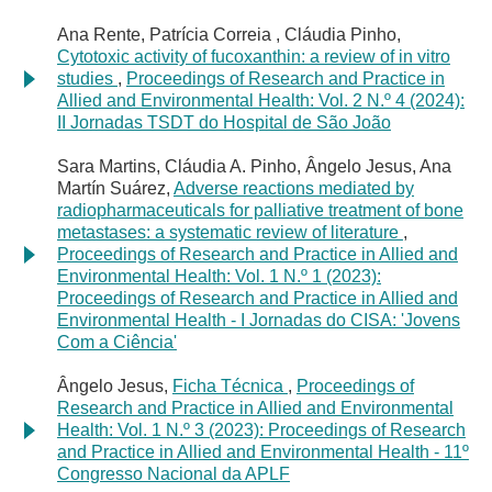
Ana Rente, Patrícia Correia , Cláudia Pinho,
Cytotoxic activity of fucoxanthin: a review of in vitro
studies
,
Proceedings of Research and Practice in
Allied and Environmental Health: Vol. 2 N.º 4 (2024):
II Jornadas TSDT do Hospital de São João
Sara Martins, Cláudia A. Pinho, Ângelo Jesus, Ana
Martín Suárez,
Adverse reactions mediated by
radiopharmaceuticals for palliative treatment of bone
metastases: a systematic review of literature
,
Proceedings of Research and Practice in Allied and
Environmental Health: Vol. 1 N.º 1 (2023):
Proceedings of Research and Practice in Allied and
Environmental Health - I Jornadas do CISA: 'Jovens
Com a Ciência'
Ângelo Jesus,
Ficha Técnica
,
Proceedings of
Research and Practice in Allied and Environmental
Health: Vol. 1 N.º 3 (2023): Proceedings of Research
and Practice in Allied and Environmental Health - 11º
Congresso Nacional da APLF