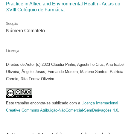
Practice in Allied and Environmental Health - Actas do
XVIII Colóquio de Farmácia
Secção
Número Completo
Licença
Direitos de Autor (c) 2023 Cláudia Pinho, Agostinho Cruz, Ana Isabel
Oliveira, Ângelo Jesus, Fernando Moreira, Marlene Santos, Patrícia
Correia, Rita Ferraz Oliveira
Este trabalho encontra-se publicado com a
Licença Internacional
Creative Commons Atribuição-NãoComercial-SemDerivações 4.0
.