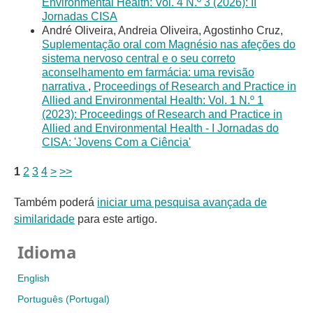
Environmental Health: Vol. 4 N.º 3 (2026): II
Jornadas CISA
André Oliveira, Andreia Oliveira, Agostinho Cruz,
Suplementação oral com Magnésio nas afeções do
sistema nervoso central e o seu correto
aconselhamento em farmácia: uma revisão
narrativa
,
Proceedings of Research and Practice in
Allied and Environmental Health: Vol. 1 N.º 1
(2023): Proceedings of Research and Practice in
Allied and Environmental Health - I Jornadas do
CISA: 'Jovens Com a Ciência'
1
2
3
4
>
>>
Também poderá
iniciar uma pesquisa avançada de
similaridade
para este artigo.
Idioma
English
Português (Portugal)