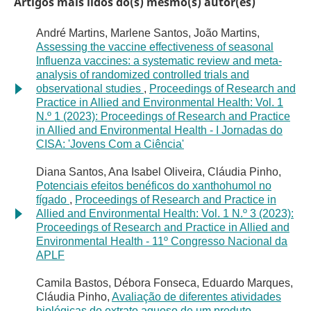
Artigos mais lidos do(s) mesmo(s) autor(es)
André Martins, Marlene Santos, João Martins,
Assessing the vaccine effectiveness of seasonal
Influenza vaccines: a systematic review and meta-
analysis of randomized controlled trials and
observational studies
,
Proceedings of Research and
Practice in Allied and Environmental Health: Vol. 1
N.º 1 (2023): Proceedings of Research and Practice
in Allied and Environmental Health - I Jornadas do
CISA: 'Jovens Com a Ciência'
Diana Santos, Ana Isabel Oliveira, Cláudia Pinho,
Potenciais efeitos benéficos do xanthohumol no
fígado
,
Proceedings of Research and Practice in
Allied and Environmental Health: Vol. 1 N.º 3 (2023):
Proceedings of Research and Practice in Allied and
Environmental Health - 11º Congresso Nacional da
APLF
Camila Bastos, Débora Fonseca, Eduardo Marques,
Cláudia Pinho,
Avaliação de diferentes atividades
biológicas do extrato aquoso de um produto