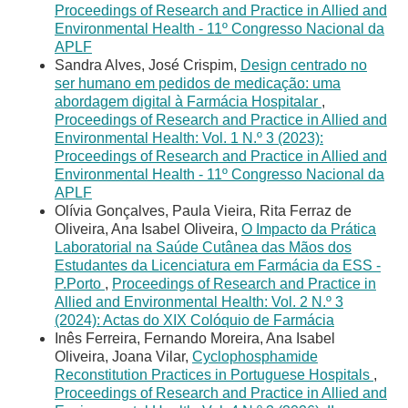
Proceedings of Research and Practice in Allied and
Environmental Health - 11º Congresso Nacional da
APLF
Sandra Alves, José Crispim,
Design centrado no
ser humano em pedidos de medicação: uma
abordagem digital à Farmácia Hospitalar
,
Proceedings of Research and Practice in Allied and
Environmental Health: Vol. 1 N.º 3 (2023):
Proceedings of Research and Practice in Allied and
Environmental Health - 11º Congresso Nacional da
APLF
Olívia Gonçalves, Paula Vieira, Rita Ferraz de
Oliveira, Ana Isabel Oliveira,
O Impacto da Prática
Laboratorial na Saúde Cutânea das Mãos dos
Estudantes da Licenciatura em Farmácia da ESS -
P.Porto
,
Proceedings of Research and Practice in
Allied and Environmental Health: Vol. 2 N.º 3
(2024): Actas do XIX Colóquio de Farmácia
Inês Ferreira, Fernando Moreira, Ana Isabel
Oliveira, Joana Vilar,
Cyclophosphamide
Reconstitution Practices in Portuguese Hospitals
,
Proceedings of Research and Practice in Allied and