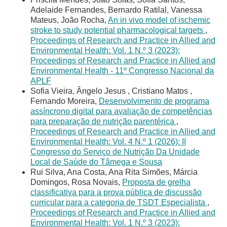
Adelaide Fernandes, Bernardo Ratilal, Vanessa
Mateus, João Rocha,
An in vivo model of ischemic
stroke to study potential pharmacological targets
,
Proceedings of Research and Practice in Allied and
Environmental Health: Vol. 1 N.º 3 (2023):
Proceedings of Research and Practice in Allied and
Environmental Health - 11º Congresso Nacional da
APLF
Sofia Vieira, Ângelo Jesus , Cristiano Matos ,
Fernando Moreira,
Desenvolvimento de programa
assíncrono digital para avaliação de competências
para preparação de nutrição parentérica
,
Proceedings of Research and Practice in Allied and
Environmental Health: Vol. 4 N.º 1 (2026): II
Congresso do Serviço de Nutrição Da Unidade
Local de Saúde do Tâmega e Sousa
Rui Silva, Ana Costa, Ana Rita Simões, Márcia
Domingos, Rosa Novais,
Proposta de grelha
classificativa para a prova pública de discussão
curricular para a categoria de TSDT Especialista
,
Proceedings of Research and Practice in Allied and
Environmental Health: Vol. 1 N.º 3 (2023):