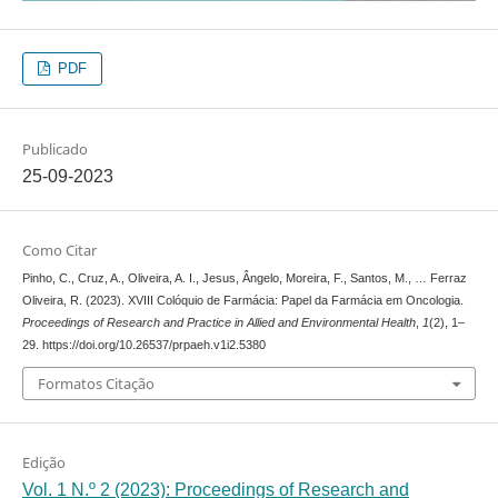
PDF
Publicado
25-09-2023
Como Citar
Pinho, C., Cruz, A., Oliveira, A. I., Jesus, Ângelo, Moreira, F., Santos, M., … Ferraz
Oliveira, R. (2023). XVIII Colóquio de Farmácia: Papel da Farmácia em Oncologia.
Proceedings of Research and Practice in Allied and Environmental Health
,
1
(2), 1–
29. https://doi.org/10.26537/prpaeh.v1i2.5380
Formatos Citação
Edição
Vol. 1 N.º 2 (2023): Proceedings of Research and