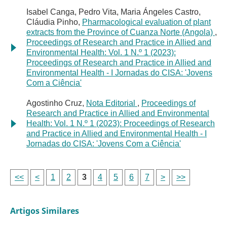
Isabel Canga, Pedro Vita, Maria Ángeles Castro,
Cláudia Pinho,
Pharmacological evaluation of plant
extracts from the Province of Cuanza Norte (Angola)
,
Proceedings of Research and Practice in Allied and
Environmental Health: Vol. 1 N.º 1 (2023):
Proceedings of Research and Practice in Allied and
Environmental Health - I Jornadas do CISA: 'Jovens
Com a Ciência'
Agostinho Cruz,
Nota Editorial
,
Proceedings of
Research and Practice in Allied and Environmental
Health: Vol. 1 N.º 1 (2023): Proceedings of Research
and Practice in Allied and Environmental Health - I
Jornadas do CISA: 'Jovens Com a Ciência'
<<
<
1
2
3
4
5
6
7
>
>>
Artigos Similares