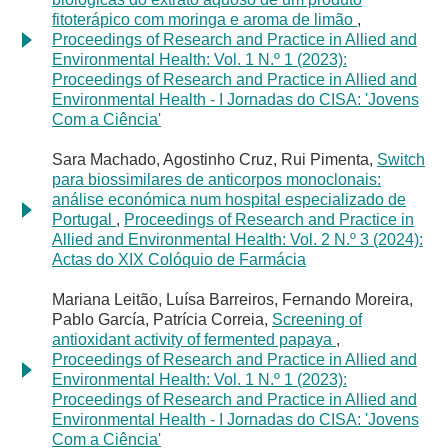
fitoterápico com moringa e aroma de limão
,
Proceedings of Research and Practice in Allied and
Environmental Health: Vol. 1 N.º 1 (2023):
Proceedings of Research and Practice in Allied and
Environmental Health - I Jornadas do CISA: 'Jovens
Com a Ciência'
Sara Machado, Agostinho Cruz, Rui Pimenta,
Switch
para biossimilares de anticorpos monoclonais:
análise económica num hospital especializado de
Portugal
,
Proceedings of Research and Practice in
Allied and Environmental Health: Vol. 2 N.º 3 (2024):
Actas do XIX Colóquio de Farmácia
Mariana Leitão, Luísa Barreiros, Fernando Moreira,
Pablo García, Patrícia Correia,
Screening of
antioxidant activity of fermented papaya
,
Proceedings of Research and Practice in Allied and
Environmental Health: Vol. 1 N.º 1 (2023):
Proceedings of Research and Practice in Allied and
Environmental Health - I Jornadas do CISA: 'Jovens
Com a Ciência'