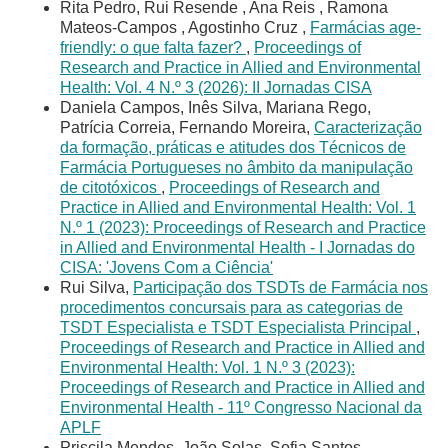
Rita Pedro, Rui Resende , Ana Reis , Ramona
Mateos-Campos , Agostinho Cruz ,
Farmácias age-
friendly: o que falta fazer?
,
Proceedings of
Research and Practice in Allied and Environmental
Health: Vol. 4 N.º 3 (2026): II Jornadas CISA
Daniela Campos, Inês Silva, Mariana Rego,
Patrícia Correia, Fernando Moreira,
Caracterização
da formação, práticas e atitudes dos Técnicos de
Farmácia Portugueses no âmbito da manipulação
de citotóxicos
,
Proceedings of Research and
Practice in Allied and Environmental Health: Vol. 1
N.º 1 (2023): Proceedings of Research and Practice
in Allied and Environmental Health - I Jornadas do
CISA: 'Jovens Com a Ciência'
Rui Silva,
Participação dos TSDTs de Farmácia nos
procedimentos concursais para as categorias de
TSDT Especialista e TSDT Especialista Principal
,
Proceedings of Research and Practice in Allied and
Environmental Health: Vol. 1 N.º 3 (2023):
Proceedings of Research and Practice in Allied and
Environmental Health - 11º Congresso Nacional da
APLF
Priscila Mendes, João Solas, Sofia Santos,