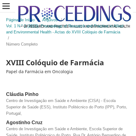
Página de Início
/
Arquivos
/
Vol. 1 N.º 2 (2023): Proceedings of Research and Practice in Allied
and Environmental Health - Actas do XVIII Colóquio de Farmácia
/
Número Completo
XVIII Colóquio de Farmácia
Papel da Farmácia em Oncologia
Cláudia Pinho
Centro de Investigação em Saúde e Ambiente (CISA) - Escola
Superior de Saúde (ESS), Instituto Politécnico do Porto (IPP), Porto,
Portugal,
Agostinho Cruz
Centro de Investigação em Saúde e Ambiente, Escola Superior de
Saúde, Instituto Politécnico do Porto, Rua Dr. António Bernardino de