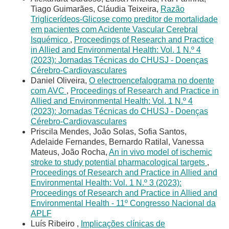
Tiago Guimarães, Cláudia Teixeira,
Razão
Triglicerídeos-Glicose como preditor de mortalidade
em pacientes com Acidente Vascular Cerebral
Isquémico
,
Proceedings of Research and Practice
in Allied and Environmental Health: Vol. 1 N.º 4
(2023): Jornadas Técnicas do CHUSJ - Doenças
Cérebro-Cardiovasculares
Daniel Oliveira,
O electroencefalograma no doente
com AVC
,
Proceedings of Research and Practice in
Allied and Environmental Health: Vol. 1 N.º 4
(2023): Jornadas Técnicas do CHUSJ - Doenças
Cérebro-Cardiovasculares
Priscila Mendes, João Solas, Sofia Santos,
Adelaide Fernandes, Bernardo Ratilal, Vanessa
Mateus, João Rocha,
An in vivo model of ischemic
stroke to study potential pharmacological targets
,
Proceedings of Research and Practice in Allied and
Environmental Health: Vol. 1 N.º 3 (2023):
Proceedings of Research and Practice in Allied and
Environmental Health - 11º Congresso Nacional da
APLF
Luís Ribeiro ,
Implicações clínicas de