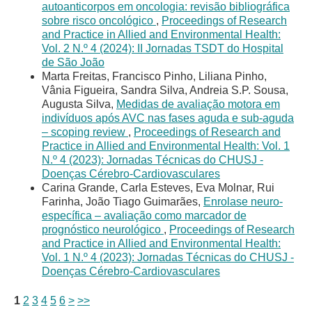
autoanticorpos em oncologia: revisão bibliográfica
sobre risco oncológico
,
Proceedings of Research
and Practice in Allied and Environmental Health:
Vol. 2 N.º 4 (2024): II Jornadas TSDT do Hospital
de São João
Marta Freitas, Francisco Pinho, Liliana Pinho,
Vânia Figueira, Sandra Silva, Andreia S.P. Sousa,
Augusta Silva,
Medidas de avaliação motora em
indivíduos após AVC nas fases aguda e sub-aguda
– scoping review
,
Proceedings of Research and
Practice in Allied and Environmental Health: Vol. 1
N.º 4 (2023): Jornadas Técnicas do CHUSJ -
Doenças Cérebro-Cardiovasculares
Carina Grande, Carla Esteves, Eva Molnar, Rui
Farinha, João Tiago Guimarães,
Enrolase neuro-
específica – avaliação como marcador de
prognóstico neurológico
,
Proceedings of Research
and Practice in Allied and Environmental Health:
Vol. 1 N.º 4 (2023): Jornadas Técnicas do CHUSJ -
Doenças Cérebro-Cardiovasculares
1
2
3
4
5
6
>
>>