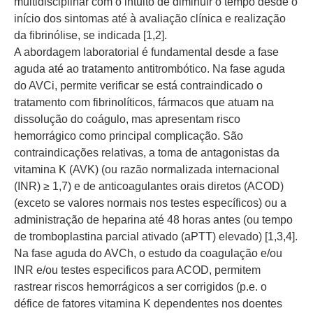
multidisciplinar com o intuito de diminuir o tempo desde o
início dos sintomas até à avaliação clínica e realização
da fibrinólise, se indicada [1,2].
A abordagem laboratorial é fundamental desde a fase
aguda até ao tratamento antitrombótico. Na fase aguda
do AVCi, permite verificar se está contraindicado o
tratamento com fibrinolíticos, fármacos que atuam na
dissolução do coágulo, mas apresentam risco
hemorrágico como principal complicação. São
contraindicações relativas, a toma de antagonistas da
vitamina K (AVK) (ou razão normalizada internacional
(INR) ≥ 1,7) e de anticoagulantes orais diretos (ACOD)
(exceto se valores normais nos testes específicos) ou a
administração de heparina até 48 horas antes (ou tempo
de tromboplastina parcial ativado (aPTT) elevado) [1,3,4].
Na fase aguda do AVCh, o estudo da coagulação e/ou
INR e/ou testes especificos para ACOD, permitem
rastrear riscos hemorrágicos a ser corrigidos (p.e. o
défice de fatores vitamina K dependentes nos doentes