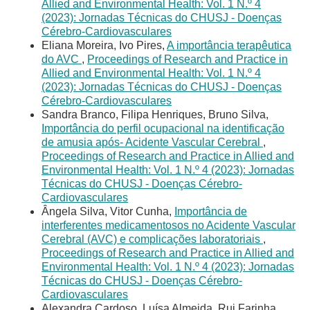
Allied and Environmental Health: Vol. 1 N.º 4
(2023): Jornadas Técnicas do CHUSJ - Doenças
Cérebro-Cardiovasculares
Eliana Moreira, Ivo Pires,
A importância terapêutica
do AVC
,
Proceedings of Research and Practice in
Allied and Environmental Health: Vol. 1 N.º 4
(2023): Jornadas Técnicas do CHUSJ - Doenças
Cérebro-Cardiovasculares
Sandra Branco, Filipa Henriques, Bruno Silva,
Importância do perfil ocupacional na identificação
de amusia após- Acidente Vascular Cerebral
,
Proceedings of Research and Practice in Allied and
Environmental Health: Vol. 1 N.º 4 (2023): Jornadas
Técnicas do CHUSJ - Doenças Cérebro-
Cardiovasculares
Ângela Silva, Vitor Cunha,
Importância de
interferentes medicamentosos no Acidente Vascular
Cerebral (AVC) e complicações laboratoriais
,
Proceedings of Research and Practice in Allied and
Environmental Health: Vol. 1 N.º 4 (2023): Jornadas
Técnicas do CHUSJ - Doenças Cérebro-
Cardiovasculares
Alexandra Cardoso, Luísa Almeida, Rui Farinha,