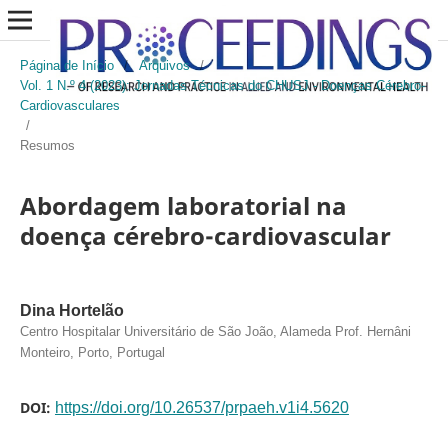
Página de Início
/
Arquivos
/
Vol. 1 N.º 4 (2023): Jornadas Técnicas do CHUSJ - Doenças Cérebro-
Cardiovasculares
/
Resumos
Abordagem laboratorial na
doença cérebro-cardiovascular
Dina Hortelão
Centro Hospitalar Universitário de São João, Alameda Prof. Hernâni
Monteiro, Porto, Portugal
DOI:
https://doi.org/10.26537/prpaeh.v1i4.5620