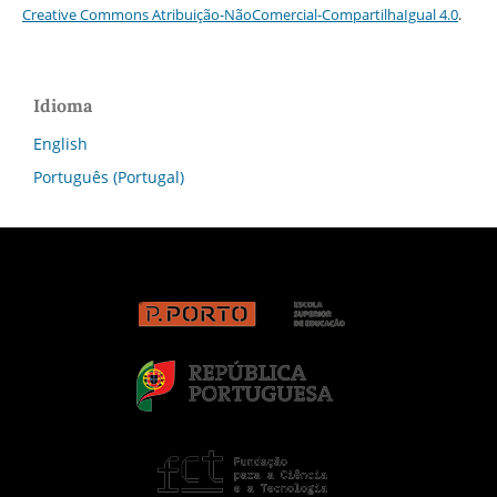
Creative Commons Atribuição-NãoComercial-CompartilhaIgual 4.0
.
Idioma
English
Português (Portugal)