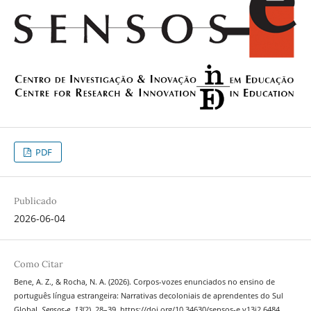
PDF
Publicado
2026-06-04
Como Citar
Bene, A. Z., & Rocha, N. A. (2026). Corpos-vozes enunciados no ensino de
português língua estrangeira: Narrativas decoloniais de aprendentes do Sul
Global.
Sensos-e
,
13
(2), 28–39. https://doi.org/10.34630/sensos-e.v13i2.6484