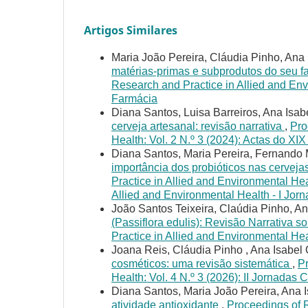
Artigos Similares
Maria João Pereira, Cláudia Pinho, Ana 
matérias-primas e subprodutos do seu f
Research and Practice in Allied and Env
Farmácia
Diana Santos, Luisa Barreiros, Ana Isab
cerveja artesanal: revisão narrativa
,
Pro
Health: Vol. 2 N.º 3 (2024): Actas do X
Diana Santos, Maria Pereira, Fernando M
importância dos probióticos nas cervejas
Practice in Allied and Environmental Hea
Allied and Environmental Health - I Jor
João Santos Teixeira, Claúdia Pinho, An
(Passiflora edulis): Revisão Narrativa s
Practice in Allied and Environmental Hea
Joana Reis, Cláudia Pinho , Ana Isabel 
cosméticos: uma revisão sistemática
,
Pr
Health: Vol. 4 N.º 3 (2026): II Jornadas 
Diana Santos, Maria João Pereira, Ana I
atividade antioxidante
,
Proceedings of R