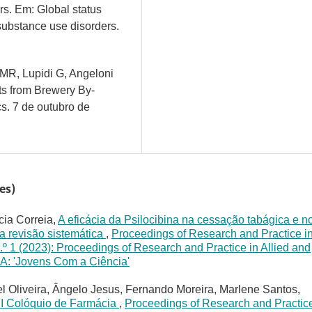
rs. Em: Global status
 substance use disorders.
 MR, Lupidi G, Angeloni
nts from Brewery By-
s. 7 de outubro de
es)
cia Correia,
A eficácia da Psilocibina na cessação tabágica e n
a revisão sistemática
,
Proceedings of Research and Practice i
.º 1 (2023): Proceedings of Research and Practice in Allied and
SA: 'Jovens Com a Ciência'
l Oliveira, Ângelo Jesus, Fernando Moreira, Marlene Santos,
II Colóquio de Farmácia
,
Proceedings of Research and Practice