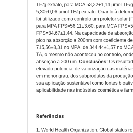
TE/g extrato, para MCA 53,32±1,14 μmol TE/g 
5,30±0,06 μmol TE/g extrato. Quanto à determ
foi utilizado como controlo um protetor solar 
para MPA FPS=56,11±3,60, para MCA FPS=52
FPS=34,67±1,44. Na capacidade de absorçã
pico na absorção a 200nm com coeficiente d
715,56±8,31 no MPA, de 344,44±1,57 no MCA
TA, o mesmo não aconteceu no controlo, onde
absorção a 300 um.
Conclusões:
Os resulta
elevado potencial de valorização das matéria
em menor grau, dos subprodutos da produção 
sua aplicação sustentável como fontes bioat
aplicabilidade nas indústrias cosmética e far
Referências
1. World Health Organization. Global status re