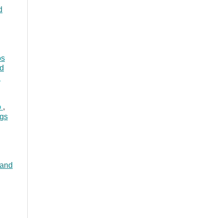
d
os
nd
n
o
,
ngs
 and