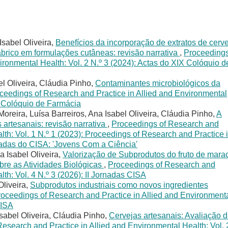
Isabel Oliveira,
Benefícios da incorporação de extratos de cerve
abrico em formulações cutâneas: revisão narrativa
,
Proceedings
ironmental Health: Vol. 2 N.º 3 (2024): Actas do XIX Colóquio d
el Oliveira, Cláudia Pinho,
Contaminantes microbiológicos da
ceedings of Research and Practice in Allied and Environmental
IX Colóquio de Farmácia
oreira, Luísa Barreiros, Ana Isabel Oliveira, Cláudia Pinho,
A
 artesanais: revisão narrativa
,
Proceedings of Research and
lth: Vol. 1 N.º 1 (2023): Proceedings of Research and Practice 
nadas do CISA: 'Jovens Com a Ciência'
a Isabel Oliveira,
Valorização de Subprodutos do fruto de mara
obre as Atividades Biológicas
,
Proceedings of Research and
lth: Vol. 4 N.º 3 (2026): II Jornadas CISA
Oliveira,
Subprodutos industriais como novos ingredientes
oceedings of Research and Practice in Allied and Environment
CISA
sabel Oliveira, Cláudia Pinho,
Cervejas artesanais: Avaliação 
esearch and Practice in Allied and Environmental Health: Vol. 