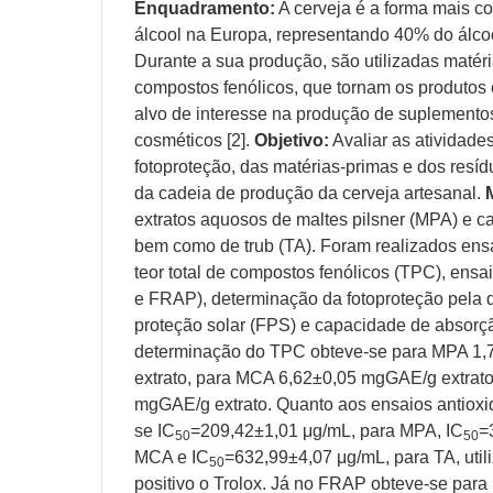
Enquadramento:
A cerveja é a forma mais 
álcool na Europa, representando 40% do álcoo
Durante a sua produção, são utilizadas matér
compostos fenólicos, que tornam os produtos
alvo de interesse na produção de suplemento
cosméticos [2].
Objetivo:
Avaliar as atividade
fotoproteção, das matérias-primas e dos resí
da cadeia de produção da cerveja artesanal.
extratos aquosos de maltes pilsner (MPA) e ca
bem como de trub (TA). Foram realizados ens
teor total de compostos fenólicos (TPC), ens
e FRAP), determinação da fotoproteção pela d
proteção solar (FPS) e capacidade de absor
determinação do TPC obteve-se para MPA 1
extrato, para MCA 6,62±0,05 mgGAE/g extrato
mgGAE/g extrato. Quanto aos ensaios antiox
se IC
=209,42±1,01 μg/mL, para MPA, IC
=
50
50
MCA e IC
=632,99±4,07 μg/mL, para TA, util
50
positivo o Trolox. Já no FRAP obteve-se par