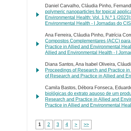
Daniel Carvalho, Cláudia Pinho, Fernando
polymeric nanoparticles for topical applic
Environmental Health: Vol. 1 N.º 1 (2023)
Environmental Health - I Jornadas do CI
Ana Ferreira, Cláudia Pinho, Patrícia Cor
Compostos Complementares (ACC) para
Practice in Allied and Environmental Heal
Allied and Environmental Health - I Jorn
Diana Santos, Ana Isabel Oliveira, Cláud
Proceedings of Research and Practice in 
of Research and Practice in Allied and 
Camila Bastos, Débora Fonseca, Eduard
biológicas do extrato aquoso de um prod
Research and Practice in Allied and Envi
Practice in Allied and Environmental Hea
1
2
3
4
>
>>