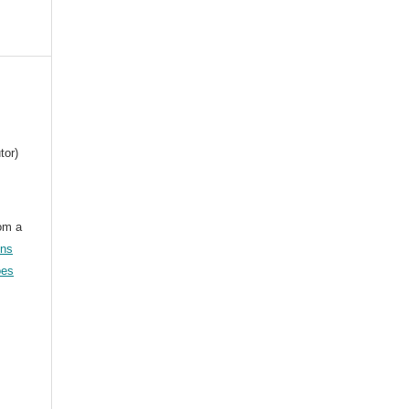
tor)
om a
ons
ões