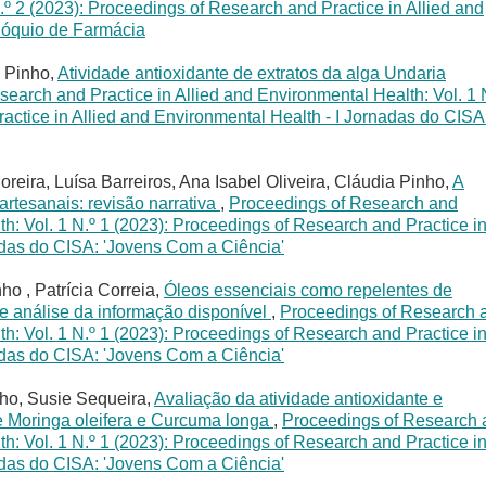
.º 2 (2023): Proceedings of Research and Practice in Allied and
olóquio de Farmácia
a Pinho,
Atividade antioxidante de extratos da alga Undaria
earch and Practice in Allied and Environmental Health: Vol. 1 
actice in Allied and Environmental Health - I Jornadas do CISA
reira, Luísa Barreiros, Ana Isabel Oliveira, Cláudia Pinho,
A
artesanais: revisão narrativa
,
Proceedings of Research and
th: Vol. 1 N.º 1 (2023): Proceedings of Research and Practice i
adas do CISA: 'Jovens Com a Ciência'
ho , Patrícia Correia,
Óleos essenciais como repelentes de
 e análise da informação disponível
,
Proceedings of Research 
th: Vol. 1 N.º 1 (2023): Proceedings of Research and Practice i
adas do CISA: 'Jovens Com a Ciência'
nho, Susie Sequeira,
Avaliação da atividade antioxidante e
 de Moringa oleifera e Curcuma longa
,
Proceedings of Research 
th: Vol. 1 N.º 1 (2023): Proceedings of Research and Practice i
adas do CISA: 'Jovens Com a Ciência'