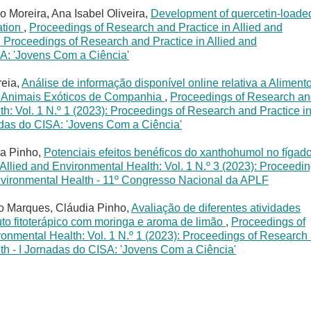
 Moreira, Ana Isabel Oliveira,
Development of quercetin-loade
ation
,
Proceedings of Research and Practice in Allied and
: Proceedings of Research and Practice in Allied and
SA: 'Jovens Com a Ciência'
reia,
Análise de informação disponível online relativa a Aliment
 Animais Exóticos de Companhia
,
Proceedings of Research a
th: Vol. 1 N.º 1 (2023): Proceedings of Research and Practice i
adas do CISA: 'Jovens Com a Ciência'
ia Pinho,
Potenciais efeitos benéficos do xanthohumol no fígad
Allied and Environmental Health: Vol. 1 N.º 3 (2023): Proceedi
Environmental Health - 11º Congresso Nacional da APLF
o Marques, Cláudia Pinho,
Avaliação de diferentes atividades
uto fitoterápico com moringa e aroma de limão
,
Proceedings of
ronmental Health: Vol. 1 N.º 1 (2023): Proceedings of Research
lth - I Jornadas do CISA: 'Jovens Com a Ciência'