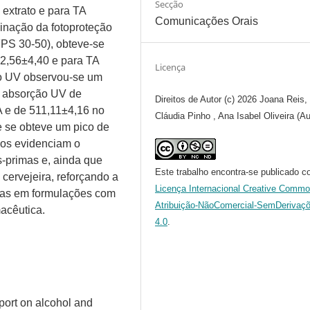
Secção
extrato e para TA
Comunicações Orais
inação da fotoproteção
(FPS 30-50), obteve-se
,56±4,40 e para TA
Licença
o UV observou-se um
e absorção UV de
Direitos de Autor (c) 2026 Joana Reis,
 e de 511,11±4,16 no
Cláudia Pinho , Ana Isabel Oliveira (Au
 se obteve um pico de
dos evidenciam o
s-primas e, ainda que
Este trabalho encontra-se publicado c
cervejeira, reforçando a
Licença Internacional Creative Comm
ivas em formulações com
Atribuição-NãoComercial-SemDerivaç
macêutica.
4.0
.
port on alcohol and