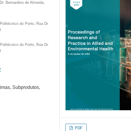
Dr. Bernardino de Almeida,
olitécnico do Porto, Rua Dr.
l
olitécnico do Porto, Rua Dr.
l
2
rimas, Subprodutos,
PDF