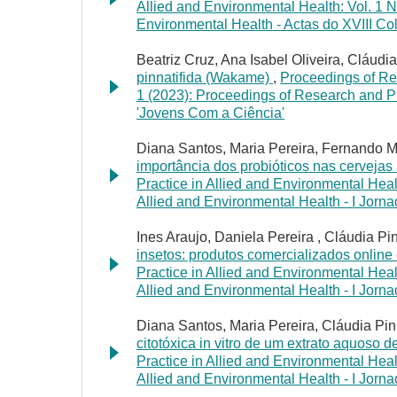
Allied and Environmental Health: Vol. 1 N
Environmental Health - Actas do XVIII C
Beatriz Cruz, Ana Isabel Oliveira, Cláudi
pinnatifida (Wakame)
,
Proceedings of Res
1 (2023): Proceedings of Research and Pr
'Jovens Com a Ciência'
Diana Santos, Maria Pereira, Fernando Mo
importância dos probióticos nas cervejas 
Practice in Allied and Environmental Heal
Allied and Environmental Health - I Jorn
Ines Araujo, Daniela Pereira , Cláudia Pin
insetos: produtos comercializados online
Practice in Allied and Environmental Heal
Allied and Environmental Health - I Jorn
Diana Santos, Maria Pereira, Cláudia Pi
citotóxica in vitro de um extrato aquoso
Practice in Allied and Environmental Heal
Allied and Environmental Health - I Jorn