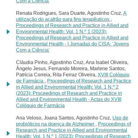
Com a Ciência'
Renata Rodrigues, Sara Duarte, Agostinho Cruz,
A
utilização do açafrão para fins terapêuticos
,
Proceedings of Research and Practice in Allied and
Environmental Health: Vol. 1 N.º 1 (2023):
Proceedings of Research and Practice in Allied and
Environmental Health - I Jornadas do CISA: 'Jovens
Com a Ciência'
Cláudia Pinho, Agostinho Cruz, Ana Isabel Oliveira,
Ângelo Jesus, Fernando Moreira, Marlene Santos,
Patrícia Correia, Rita Ferraz Oliveira,
XVIII Colóquio
de Farmácia
,
Proceedings of Research and Practice
in Allied and Environmental Health: Vol. 1 N.º 2
(2023): Proceedings of Research and Practice in
Allied and Environmental Health - Actas do XVIII
Colóquio de Farmácia
Ana Veloso, Joana Santos, Agostinho Cruz,
Uso de
probióticos na doença de Alzheimer
,
Proceedings of
Research and Practice in Allied and Environmental
Health: Vol. 1 N.º 1 (2023): Proceedings of Research