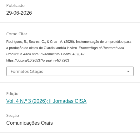
Publicado
29-06-2026
Como Citar
Rodrigues, B., Soares, C., & Cruz , A. (2026). Implementação de um protótipo para
a produção de cistos de Giardia lamblia in vitro.
Proceedings of Research and
Practice in Allied and Environmental Health
,
4
(3), 42.
https://doi.org/10.26537/prpaeh.v4i3.7203
Formatos Citação
Edição
Vol. 4 N.º 3 (2026): II Jornadas CISA
Secção
Comunicações Orais