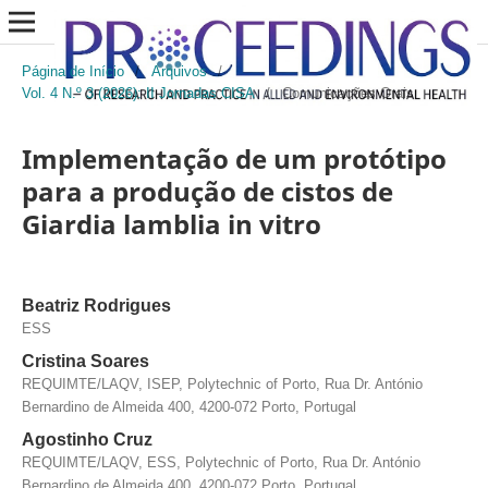
Página de Início
/
Arquivos
/
Vol. 4 N.º 3 (2026): II Jornadas CISA
/
Comunicações Orais
Implementação de um protótipo
para a produção de cistos de
Giardia lamblia in vitro
Beatriz Rodrigues
ESS
Cristina Soares
REQUIMTE/LAQV, ISEP, Polytechnic of Porto, Rua Dr. António
Bernardino de Almeida 400, 4200-072 Porto, Portugal
Agostinho Cruz
REQUIMTE/LAQV, ESS, Polytechnic of Porto, Rua Dr. António
Bernardino de Almeida 400, 4200-072 Porto, Portugal