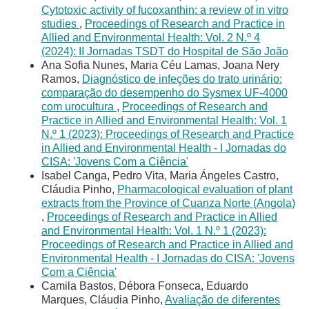
Cytotoxic activity of fucoxanthin: a review of in vitro
studies
,
Proceedings of Research and Practice in
Allied and Environmental Health: Vol. 2 N.º 4
(2024): II Jornadas TSDT do Hospital de São João
Ana Sofia Nunes, Maria Céu Lamas, Joana Nery
Ramos,
Diagnóstico de infeções do trato urinário:
comparação do desempenho do Sysmex UF-4000
com urocultura
,
Proceedings of Research and
Practice in Allied and Environmental Health: Vol. 1
N.º 1 (2023): Proceedings of Research and Practice
in Allied and Environmental Health - I Jornadas do
CISA: 'Jovens Com a Ciência'
Isabel Canga, Pedro Vita, Maria Ángeles Castro,
Cláudia Pinho,
Pharmacological evaluation of plant
extracts from the Province of Cuanza Norte (Angola)
,
Proceedings of Research and Practice in Allied
and Environmental Health: Vol. 1 N.º 1 (2023):
Proceedings of Research and Practice in Allied and
Environmental Health - I Jornadas do CISA: 'Jovens
Com a Ciência'
Camila Bastos, Débora Fonseca, Eduardo
Marques, Cláudia Pinho,
Avaliação de diferentes