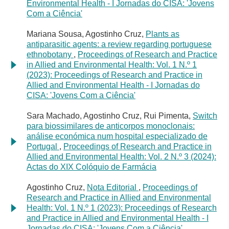
Environmental Health - I Jornadas do CISA: 'Jovens
Com a Ciência'
Mariana Sousa, Agostinho Cruz,
Plants as
antiparasitic agents: a review regarding portuguese
ethnobotany
,
Proceedings of Research and Practice
in Allied and Environmental Health: Vol. 1 N.º 1
(2023): Proceedings of Research and Practice in
Allied and Environmental Health - I Jornadas do
CISA: 'Jovens Com a Ciência'
Sara Machado, Agostinho Cruz, Rui Pimenta,
Switch
para biossimilares de anticorpos monoclonais:
análise económica num hospital especializado de
Portugal
,
Proceedings of Research and Practice in
Allied and Environmental Health: Vol. 2 N.º 3 (2024):
Actas do XIX Colóquio de Farmácia
Agostinho Cruz,
Nota Editorial
,
Proceedings of
Research and Practice in Allied and Environmental
Health: Vol. 1 N.º 1 (2023): Proceedings of Research
and Practice in Allied and Environmental Health - I
Jornadas do CISA: 'Jovens Com a Ciência'