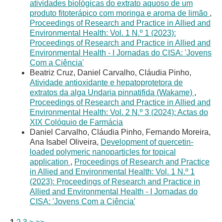
atividades biológicas do extrato aquoso de um
produto fitoterápico com moringa e aroma de limão
,
Proceedings of Research and Practice in Allied and
Environmental Health: Vol. 1 N.º 1 (2023):
Proceedings of Research and Practice in Allied and
Environmental Health - I Jornadas do CISA: 'Jovens
Com a Ciência'
Beatriz Cruz, Daniel Carvalho, Cláudia Pinho,
Atividade antioxidante e hepatoprotetora de
extratos da alga Undaria pinnatifida (Wakame)
,
Proceedings of Research and Practice in Allied and
Environmental Health: Vol. 2 N.º 3 (2024): Actas do
XIX Colóquio de Farmácia
Daniel Carvalho, Cláudia Pinho, Fernando Moreira,
Ana Isabel Oliveira,
Development of quercetin-
loaded polymeric nanoparticles for topical
application
,
Proceedings of Research and Practice
in Allied and Environmental Health: Vol. 1 N.º 1
(2023): Proceedings of Research and Practice in
Allied and Environmental Health - I Jornadas do
CISA: 'Jovens Com a Ciência'