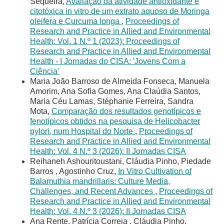
Sequeira,
Avaliação da atividade antioxidante e
citotóxica in vitro de um extrato aquoso de Moringa
oleifera e Curcuma longa
,
Proceedings of
Research and Practice in Allied and Environmental
Health: Vol. 1 N.º 1 (2023): Proceedings of
Research and Practice in Allied and Environmental
Health - I Jornadas do CISA: 'Jovens Com a
Ciência'
Maria João Barroso de Almeida Fonseca, Manuela
Amorim, Ana Sofia Gomes, Ana Claúdia Santos,
Maria Céu Lamas, Stéphanie Ferreira, Sandra
Mota,
Comparação dos resultados genotípicos e
fenotípicos obtidos na pesquisa de Helicobacter
pylori, num Hospital do Norte
,
Proceedings of
Research and Practice in Allied and Environmental
Health: Vol. 4 N.º 3 (2026): II Jornadas CISA
Reihaneh Ashouritoustani, Cláudia Pinho, Piedade
Barros , Agostinho Cruz,
In Vitro Cultivation of
Balamuthia mandrillaris: Culture Media,
Challenges, and Recent Advances
,
Proceedings of
Research and Practice in Allied and Environmental
Health: Vol. 4 N.º 3 (2026): II Jornadas CISA
Ana Rente, Patrícia Correia , Cláudia Pinho,