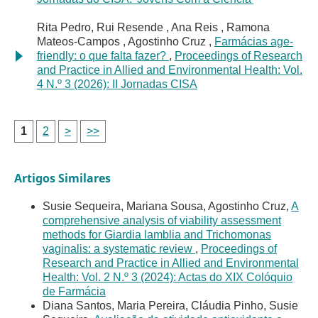
Rita Pedro, Rui Resende , Ana Reis , Ramona
Mateos-Campos , Agostinho Cruz ,
Farmácias age-
friendly: o que falta fazer?
,
Proceedings of Research
and Practice in Allied and Environmental Health: Vol.
4 N.º 3 (2026): II Jornadas CISA
1
2
>
>>
Artigos Similares
Susie Sequeira, Mariana Sousa, Agostinho Cruz,
A
comprehensive analysis of viability assessment
methods for Giardia lamblia and Trichomonas
vaginalis: a systematic review
,
Proceedings of
Research and Practice in Allied and Environmental
Health: Vol. 2 N.º 3 (2024): Actas do XIX Colóquio
de Farmácia
Diana Santos, Maria Pereira, Cláudia Pinho, Susie