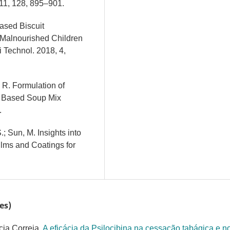
11, 128, 895–901.
Based Biscuit
 Malnourished Children
 Technol. 2018, 4,
 R. Formulation of
d Based Soup Mix
.
.; Sun, M. Insights into
lms and Coatings for
es)
cia Correia,
A eficácia da Psilocibina na cessação tabágica e n