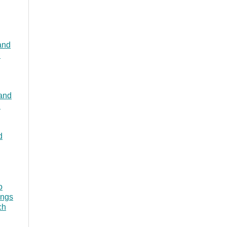
and
n
and
n
d
o
ings
ch