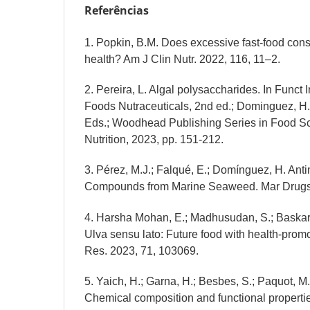
Referências
1. Popkin, B.M. Does excessive fast-food con
health? Am J Clin Nutr. 2022, 116, 11–2.
2. Pereira, L. Algal polysaccharides. In Funct 
Foods Nutraceuticals, 2nd ed.; Dominguez, H., 
Eds.; Woodhead Publishing Series in Food S
Nutrition, 2023, pp. 151-212.
3. Pérez, M.J.; Falqué, E.; Domínguez, H. Anti
Compounds from Marine Seaweed. Mar Drugs 
4. Harsha Mohan, E.; Madhusudan, S.; Baskar
Ulva sensu lato: Future food with health-promo
Res. 2023, 71, 103069.
5. Yaich, H.; Garna, H.; Besbes, S.; Paquot, M.;
Chemical composition and functional propertie