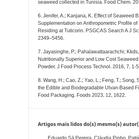
seaweed collected in Tunisia. Food Chem. 20
6. Jenifer, A.; Kanjana, K. Effect of Seaweed 
Supplementation on Anthropometric Profile of
Residing at Tuticorin. PSGCAS Search A J Sci
2349–5456.
7. Jayasinghe, P.; Pahalawattaarachchi; Kkds,
Nutritionally Superior and Low Cost Seawee
Powder. J Food Process Technol. 2016, 7, 1-5
8. Wang, H.; Cao, Z.; Yao, L.; Feng, T.; Song, S
the Edible and Biodegradable Ulvan-Based Fi
Food Packaging. Foods 2023, 12, 1622.
Artigos mais lidos do(s) mesmo(s) autor(
Eduardo Sá Pereira, Cláudia Pinho, Patrí