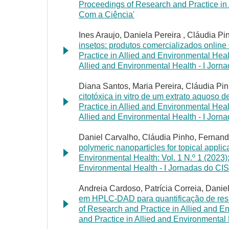
Proceedings of Research and Practice in 
Com a Ciência'
Ines Araujo, Daniela Pereira , Cláudia Pin
insetos: produtos comercializados online
Practice in Allied and Environmental Heal
Allied and Environmental Health - I Jorn
Diana Santos, Maria Pereira, Cláudia Pi
citotóxica in vitro de um extrato aquoso
Practice in Allied and Environmental Heal
Allied and Environmental Health - I Jorn
Daniel Carvalho, Cláudia Pinho, Fernando
polymeric nanoparticles for topical applic
Environmental Health: Vol. 1 N.º 1 (2023)
Environmental Health - I Jornadas do CI
Andreia Cardoso, Patrícia Correia, Danie
em HPLC-DAD para quantificação de resí
of Research and Practice in Allied and E
and Practice in Allied and Environmental