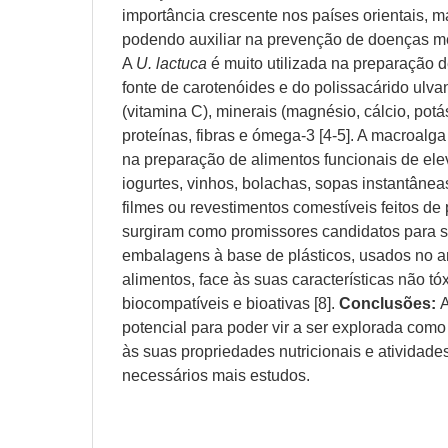
importância crescente nos países orientais,
podendo auxiliar na prevenção de doenças m
A
U. lactuca
é muito utilizada na preparação 
fonte de carotenóides e do polissacárido ulv
(vitamina C), minerais (magnésio, cálcio, potás
proteínas, fibras e ómega-3 [4-5]. A macroalga
na preparação de alimentos funcionais de ele
iogurtes, vinhos, bolachas, sopas instantânea
filmes ou revestimentos comestíveis feitos de
surgiram como promissores candidatos para su
embalagens à base de plásticos, usados no
alimentos, face às suas características não tó
biocompatíveis e bioativas [8].
Conclusões:
potencial para poder vir a ser explorada com
às suas propriedades nutricionais e atividade
necessários mais estudos.