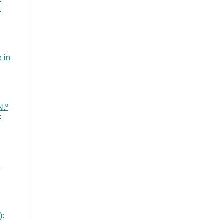
n
 in
N.º
:
n
):