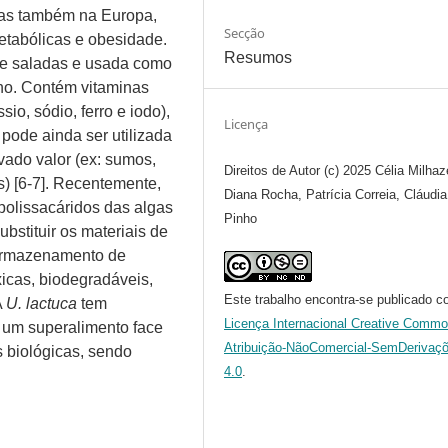
 mas também na Europa,
Secção
etabólicas e obesidade.
Resumos
de saladas e usada como
ano. Contém vitaminas
sio, sódio, ferro e iodo),
Licença
 pode ainda ser utilizada
vado valor (ex: sumos,
Direitos de Autor (c) 2025 Célia Milhaz
s) [6-7]. Recentemente,
Diana Rocha, Patrícia Correia, Cláudia
 polissacáridos das algas
Pinho
bstituir os materiais de
 armazenamento de
xicas, biodegradáveis,
Este trabalho encontra-se publicado c
A
U. lactuca
tem
Licença Internacional Creative Comm
o um superalimento face
Atribuição-NãoComercial-SemDerivaç
s biológicas, sendo
4.0
.