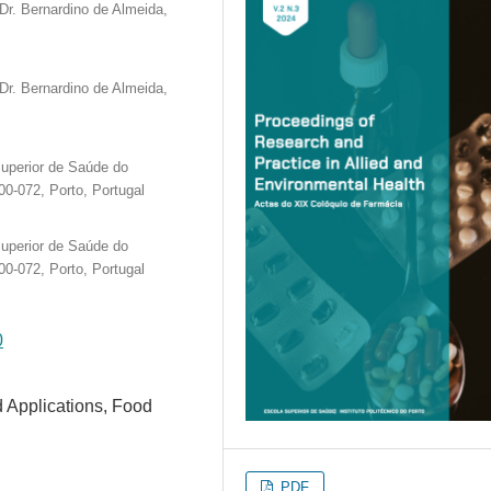
Dr. Bernardino de Almeida,
Dr. Bernardino de Almeida,
uperior de Saúde do
00-072, Porto, Portugal
uperior de Saúde do
00-072, Porto, Portugal
0
 Applications, Food
PDF