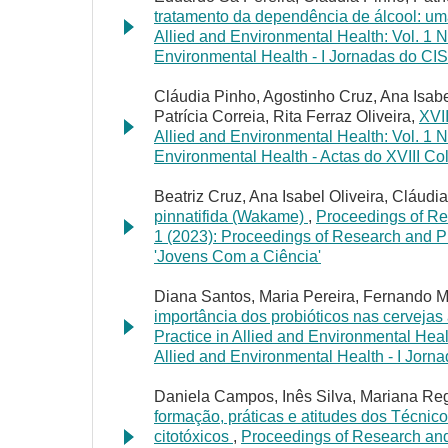
tratamento da dependência de álcool: um
Allied and Environmental Health: Vol. 1 N
Environmental Health - I Jornadas do CI
Cláudia Pinho, Agostinho Cruz, Ana Isabe
Patrícia Correia, Rita Ferraz Oliveira,
XVI
Allied and Environmental Health: Vol. 1 N
Environmental Health - Actas do XVIII C
Beatriz Cruz, Ana Isabel Oliveira, Cláudi
pinnatifida (Wakame)
,
Proceedings of Res
1 (2023): Proceedings of Research and Pr
'Jovens Com a Ciência'
Diana Santos, Maria Pereira, Fernando Mo
importância dos probióticos nas cervejas 
Practice in Allied and Environmental Heal
Allied and Environmental Health - I Jorn
Daniela Campos, Inês Silva, Mariana Reg
formação, práticas e atitudes dos Técni
citotóxicos
,
Proceedings of Research and 