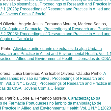
a revisão sistemática
,
Proceedings of Research and Practice i
.º 1 (2023): Proceedings of Research and Practice in Allied and
SA: 'Jovens Com a Ciência'
l Oliveira, Ângelo Jesus, Fernando Moreira, Marlene Santos,
II Colóquio de Farmácia
,
Proceedings of Research and Practice
.º 2 (2023): Proceedings of Research and Practice in Allied and
olóquio de Farmácia
a Pinho,
Atividade antioxidante de extratos da alga Undaria
earch and Practice in Allied and Environmental Health: Vol. 1 
actice in Allied and Environmental Health - I Jornadas do CISA
reira, Luísa Barreiros, Ana Isabel Oliveira, Cláudia Pinho,
A
artesanais: revisão narrativa
,
Proceedings of Research and
th: Vol. 1 N.º 1 (2023): Proceedings of Research and Practice i
adas do CISA: 'Jovens Com a Ciência'
o, Patrícia Correia, Fernando Moreira,
Caracterização da
cos de Farmácia Portugueses no âmbito da manipulação de
Practice in Allied and Environmental Health: Vol. 1 N.º 1 (2023