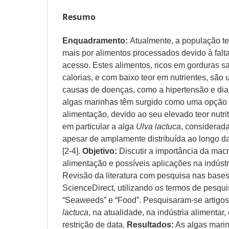
Resumo
Enquadramento:
Atualmente, a população te
mais por alimentos processados devido à falta
acesso. Estes alimentos, ricos em gorduras s
calorias, e com baixo teor em nutrientes, são 
causas de doenças, como a hipertensão e diab
algas marinhas têm surgido como uma opção
alimentação, devido ao seu elevado teor nutrit
em particular a alga
Ulva lactuca
, considerad
apesar de amplamente distribuída ao longo da 
[2-4].
Objetivo:
Discutir a importância da mac
alimentação e possíveis aplicações na indústr
Revisão da literatura com pesquisa nas bas
ScienceDirect, utilizando os termos de pesqui
“Seaweeds” e “Food”. Pesquisaram-se artigos
lactuca
, na atualidade, na indústria alimentar
restrição de data.
Resultados:
As algas mar