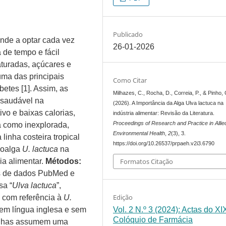
Publicado
nde a optar cada vez
26-01-2026
 de tempo e fácil
aturadas, açúcares e
uma das principais
Como Citar
etes [1]. Assim, as
Milhazes, C., Rocha, D., Correia, P., & Pinho, 
 saudável na
(2026). A Importância da Alga Ulva lactuca na
ivo e baixas calorias,
indústria alimentar: Revisão da Literatura.
Proceedings of Research and Practice in Allie
a como inexplorada,
Environmental Health
,
2
(3), 3.
linha costeira tropical
https://doi.org/10.26537/prpaeh.v2i3.6790
roalga
U. lactuca
na
Formatos Citação
ia alimentar.
Métodos:
es de dados PubMed e
sa “
Ulva lactuca
”,
Edição
 com referência à
U.
Vol. 2 N.º 3 (2024): Actas do XI
, em língua inglesa e sem
Colóquio de Farmácia
inhas assumem uma