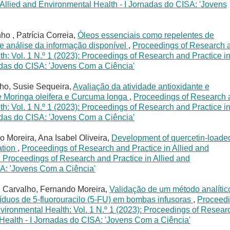
Allied and Environmental Health - I Jornadas do CISA: 'Jovens
ho , Patrícia Correia,
Óleos essenciais como repelentes de
 e análise da informação disponível
,
Proceedings of Research 
th: Vol. 1 N.º 1 (2023): Proceedings of Research and Practice i
adas do CISA: 'Jovens Com a Ciência'
nho, Susie Sequeira,
Avaliação da atividade antioxidante e
 de Moringa oleifera e Curcuma longa
,
Proceedings of Research 
th: Vol. 1 N.º 1 (2023): Proceedings of Research and Practice i
adas do CISA: 'Jovens Com a Ciência'
 Moreira, Ana Isabel Oliveira,
Development of quercetin-loade
ation
,
Proceedings of Research and Practice in Allied and
: Proceedings of Research and Practice in Allied and
SA: 'Jovens Com a Ciência'
l Carvalho, Fernando Moreira,
Validação de um método analític
duos de 5-fluorouracilo (5-FU) em bombas infusoras
,
Proceed
nvironmental Health: Vol. 1 N.º 1 (2023): Proceedings of Resear
 Health - I Jornadas do CISA: 'Jovens Com a Ciência'