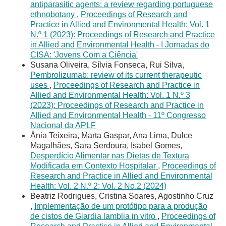
antiparasitic agents: a review regarding portuguese
ethnobotany
,
Proceedings of Research and
Practice in Allied and Environmental Health: Vol. 1
N.º 1 (2023): Proceedings of Research and Practice
in Allied and Environmental Health - I Jornadas do
CISA: 'Jovens Com a Ciência'
Susana Oliveira, Sílvia Fonseca, Rui Silva,
Pembrolizumab: review of its current therapeutic
uses
,
Proceedings of Research and Practice in
Allied and Environmental Health: Vol. 1 N.º 3
(2023): Proceedings of Research and Practice in
Allied and Environmental Health - 11º Congresso
Nacional da APLF
Ânia Teixeira, Marta Gaspar, Ana Lima, Dulce
Magalhães, Sara Serdoura, Isabel Gomes,
Desperdício Alimentar nas Dietas de Textura
Modificada em Contexto Hospitalar
,
Proceedings of
Research and Practice in Allied and Environmental
Health: Vol. 2 N.º 2: Vol. 2 No.2 (2024)
Beatriz Rodrigues, Cristina Soares, Agostinho Cruz
,
Implementação de um protótipo para a produção
de cistos de Giardia lamblia in vitro
,
Proceedings of