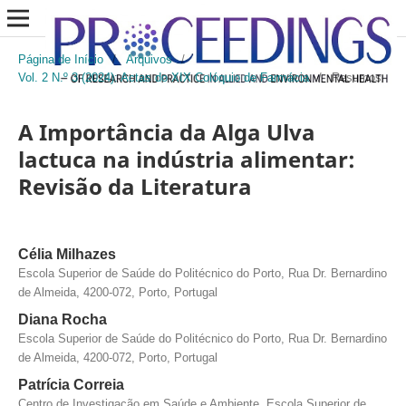
Página de Início
/
Arquivos
/
Vol. 2 N.º 3 (2024): Actas do XIX Colóquio de Farmácia
/
Resumos
A Importância da Alga Ulva
lactuca na indústria alimentar:
Revisão da Literatura
Célia Milhazes
Escola Superior de Saúde do Politécnico do Porto, Rua Dr. Bernardino
de Almeida, 4200-072, Porto, Portugal
Diana Rocha
Escola Superior de Saúde do Politécnico do Porto, Rua Dr. Bernardino
de Almeida, 4200-072, Porto, Portugal
Patrícia Correia
Centro de Investigação em Saúde e Ambiente, Escola Superior de