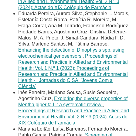
in Allied and Environmental Health: Vol. 2 N.º 3
(2024): Actas do XIX Colóquio de Farmácia
Eduarda Pereira, Aurora Silva, Stephanie L. Morais,
Estefanía Costa-Rama, Patrícia R. Moreira, M.
Fraga-Corral, Ana M. Torrado, Francisco Rodríguez,
Piedade Barros, Agostinho Cruz, Cristina Delerue-
Matos, M. A. Prieto, J. Simal-Gandara, Nádia F. D.
Silva, Marlene Santos, M. Fátima Barroso,
Enhancing the detection of Dinophysis spp. using
electrochemical genosensors
,
Proceedings of
Research and Practice in Allied and Environmental
Health: Vol. 1 N.º 1 (2023): Proceedings of
Research and Practice in Allied and Environmental
Health - I Jornadas do CISA: 'Jovens Com a
Ciência'
Inês Ferreira, Mariana Sousa, Susie Sequeira,
Agostinho Cruz,
Exploring the diverse properties of
Mentha piperita L.: a systematic review
,
Proceedings of Research and Practice in Allied and
Environmental Health: Vol. 2 N.º 3 (2024): Actas do
XIX Colóquio de Farmácia
Mariana Leitão, Luísa Barreiros, Fernando Moreira,
Pablo García, Patrícia Correia,
Screening of