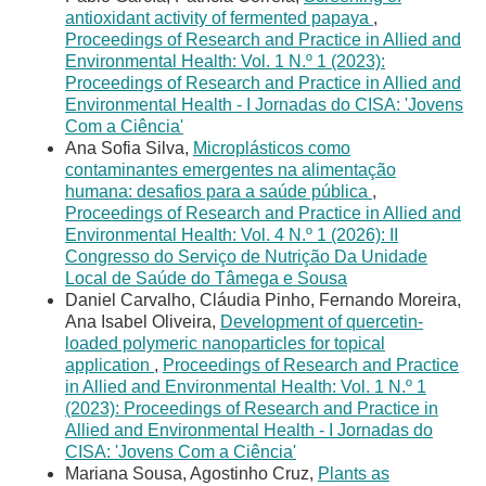
antioxidant activity of fermented papaya
,
Proceedings of Research and Practice in Allied and
Environmental Health: Vol. 1 N.º 1 (2023):
Proceedings of Research and Practice in Allied and
Environmental Health - I Jornadas do CISA: 'Jovens
Com a Ciência'
Ana Sofia Silva,
Microplásticos como
contaminantes emergentes na alimentação
humana: desafios para a saúde pública
,
Proceedings of Research and Practice in Allied and
Environmental Health: Vol. 4 N.º 1 (2026): II
Congresso do Serviço de Nutrição Da Unidade
Local de Saúde do Tâmega e Sousa
Daniel Carvalho, Cláudia Pinho, Fernando Moreira,
Ana Isabel Oliveira,
Development of quercetin-
loaded polymeric nanoparticles for topical
application
,
Proceedings of Research and Practice
in Allied and Environmental Health: Vol. 1 N.º 1
(2023): Proceedings of Research and Practice in
Allied and Environmental Health - I Jornadas do
CISA: 'Jovens Com a Ciência'
Mariana Sousa, Agostinho Cruz,
Plants as