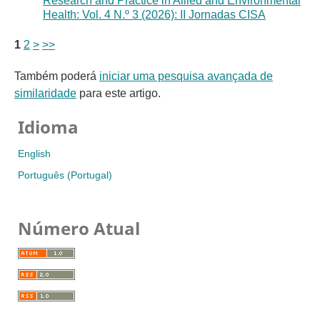
Research and Practice in Allied and Environmental
Health: Vol. 4 N.º 3 (2026): II Jornadas CISA
1
2
>
>>
Também poderá
iniciar uma pesquisa avançada de
similaridade
para este artigo.
Idioma
English
Português (Portugal)
Número Atual