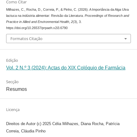
Como Citar
Milhazes, C., Rocha, D., Correia, P., & Pinho, C. (2026). A Importância da Alga Ulva
lactuca na indústria alimentar: Revisão da Literatura.
Proceedings of Research and
Practice in Allied and Environmental Health
,
2
(3), 3.
https://doi.org/10.26537/prpaeh.v2i3.6790
Formatos Citação
Edição
Vol. 2 N.º 3 (2024): Actas do XIX Colóquio de Farmácia
Secção
Resumos
Licença
Direitos de Autor (c) 2025 Célia Milhazes, Diana Rocha, Patrícia
Correia, Cláudia Pinho