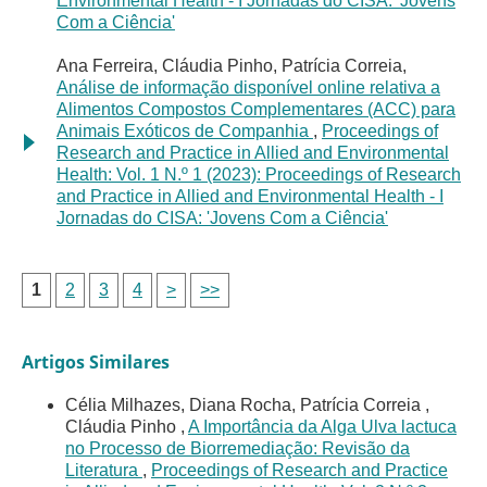
Environmental Health - I Jornadas do CISA: 'Jovens
Com a Ciência'
Ana Ferreira, Cláudia Pinho, Patrícia Correia,
Análise de informação disponível online relativa a
Alimentos Compostos Complementares (ACC) para
Animais Exóticos de Companhia
,
Proceedings of
Research and Practice in Allied and Environmental
Health: Vol. 1 N.º 1 (2023): Proceedings of Research
and Practice in Allied and Environmental Health - I
Jornadas do CISA: 'Jovens Com a Ciência'
1
2
3
4
>
>>
Artigos Similares
Célia Milhazes, Diana Rocha, Patrícia Correia ,
Cláudia Pinho ,
A Importância da Alga Ulva lactuca
no Processo de Biorremediação: Revisão da
Literatura
,
Proceedings of Research and Practice