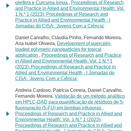
oleifera e Curcuma longa
,
Proceedings of Research
and Practice in Allied and Environmental Health: Vol.
1 N.º 1 (2023): Proceedings of Research and
Practice in Allied and Environmental Health - I
Jornadas do CISA: 'Jovens Com a Ciência'
Daniel Carvalho, Cláudia Pinho, Fernando Moreira,
Ana Isabel Oliveira,
Development of quercetin-
loaded polymeric nanoparticles for topical
application
,
Proceedings of Research and Practice
in Allied and Environmental Health: Vol. 1 N.º 1
(2023): Proceedings of Research and Practice in
Allied and Environmental Health - I Jornadas do
CISA: 'Jovens Com a Ciência'
Andreia Cardoso, Patrícia Correia, Daniel Carvalho,
Fernando Moreira,
Validação de um método analítico
em HPLC-DAD para quantificação de resíduos de 5-
fluorouracilo (5-FU) em bombas infusoras
,
Proceedings of Research and Practice in Allied and
Environmental Health: Vol. 1 N.º 1 (2023):
Proceedings of Research and Practice in Allied and