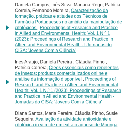
Daniela Campos, Inês Silva, Mariana Rego, Patrícia
Correia, Fernando Moreira,
Caracterização da
formação, práticas e atitudes dos Técnicos de
Farmácia Portugueses no âmbito da manipulação de
citotóxicos
,
Proceedings of Research and Practice
in Allied and Environmental Health: Vol. 1 N.º 1
(2023): Proceedings of Research and Practice in
Allied and Environmental Health - I Jornadas do
CISA: 'Jovens Com a Ciência'
Ines Araujo, Daniela Pereira , Cláudia Pinho ,
Patrícia Correia,
Óleos essenciais como repelentes
de insetos: produtos comercializados online e
análise da informação disponível
,
Proceedings of
Research and Practice in Allied and Environmental
Health: Vol. 1 N.º 1 (2023): Proceedings of Research
and Practice in Allied and Environmental Health - I
Jornadas do CISA: 'Jovens Com a Ciência'
Diana Santos, Maria Pereira, Cláudia Pinho, Susie
Sequeira,
Avaliação da atividade antioxidante e
citotóxica in vitro de um extrato aquoso de Moringa