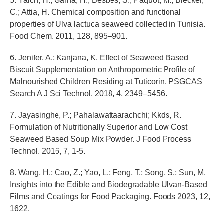
5. Yaich, H.; Garna, H.; Besbes, S.; Paquot, M.; Blecker,
C.; Attia, H. Chemical composition and functional
properties of Ulva lactuca seaweed collected in Tunisia.
Food Chem. 2011, 128, 895–901.
6. Jenifer, A.; Kanjana, K. Effect of Seaweed Based
Biscuit Supplementation on Anthropometric Profile of
Malnourished Children Residing at Tuticorin. PSGCAS
Search A J Sci Technol. 2018, 4, 2349–5456.
7. Jayasinghe, P.; Pahalawattaarachchi; Kkds, R.
Formulation of Nutritionally Superior and Low Cost
Seaweed Based Soup Mix Powder. J Food Process
Technol. 2016, 7, 1-5.
8. Wang, H.; Cao, Z.; Yao, L.; Feng, T.; Song, S.; Sun, M.
Insights into the Edible and Biodegradable Ulvan-Based
Films and Coatings for Food Packaging. Foods 2023, 12,
1622.