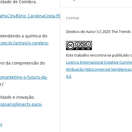
rsidade de Coimbra.
lat%C3%B3rio_CarolinaCosta.FE
Licença
Direitos de Autor (c) 2025 The Trend
 Entendendo a química do
.com.br/artigo/o-cerebro-
Este trabalho encontra-se publicado 
Licença Internacional Creative Comm
uro da compreensão do
Atribuição-NãoComercial-SemDeriva
4.0
.
omarketing-o-futuro-da-
r/
vidade e inovação.
ossario/kinects-para-
es