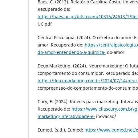
Baes, C. (2013). Relatório Carolina Costa. Unive
Recuperado de:
https://baes.uc.pt/bitstream/10316/24613/1/Re
UC.pdf
Central Psicologia. (2024). O cérebro do amor:
amor. Recuperado de:
https://centralpsicologia
do-amor-entendendo-a-quimica-
do-amor
Deux Marketing. (2024). Neuromarketing: O fut
comportamento do consumidor. Recuperado de:
https://deuxmarketing.com.br/2024/07/14/neur
compreensao-do-comportamento-do-consumido
Cury, E. (2024). Kinects para marketing: Interati
Recuperado de:
https://www.eliascury.com.br/gl
marketing-interatividade-e-
inovacao/
Eumed. (s.d.). Eumed:
https://www.eumed.net/