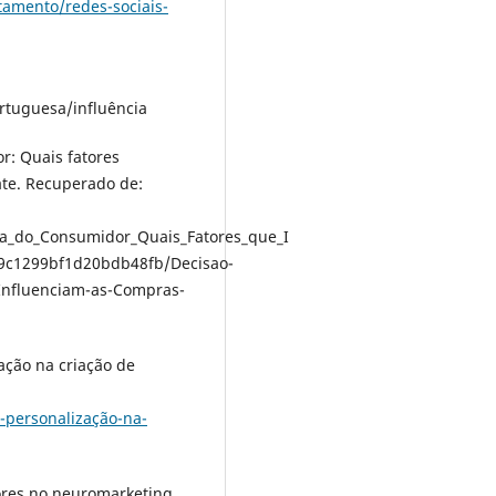
amento/redes-sociais-
rtuguesa/influência
r: Quais fatores
te. Recuperado de:
a_do_Consumidor_Quais_Fatores_que_I
89c1299bf1d20bdb48fb/Decisao-
Influenciam-as-Compras-
ação na criação de
-personalização-na-
ores no neuromarketing.