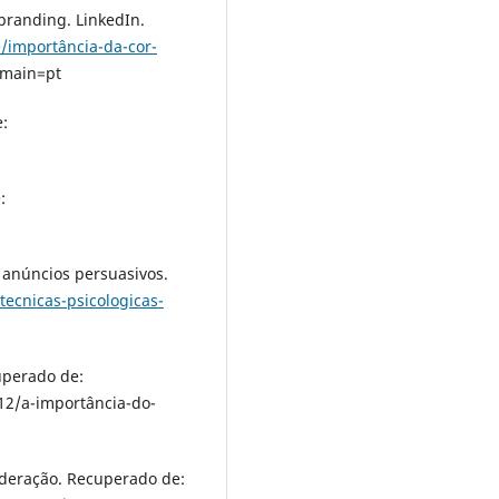
 branding. LinkedIn.
/importância-da-cor-
omain=pt
e:
:
r anúncios persuasivos.
tecnicas-psicologicas-
cuperado de:
12/a-importância-do-
oderação. Recuperado de: