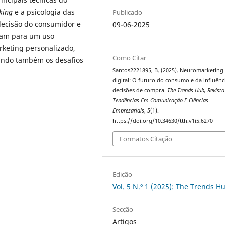
king
e a psicologia das
Publicado
decisão do consumidor e
09-06-2025
tam para um uso
rketing personalizado,
Como Citar
acando também os desafios
Santos2221895, B. (2025). Neuromarketing
digital: O futuro do consumo e da influênc
decisões de compra.
The Trends Hub, Revista
Tendências Em Comunicação E Ciências
Empresariais
,
5
(1).
https://doi.org/10.34630/tth.v1i5.6270
Formatos Citação
Edição
Vol. 5 N.º 1 (2025): The Trends H
Secção
Artigos