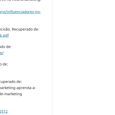
rio/influenciadores-no-
ecisão. Recuperado de:
6.pdf
ado de:
g/
o de:
cuperado de:
arketing-aprenda-a-
-de-marketing
/2512