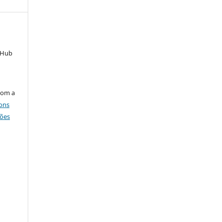
s Hub
com a
ons
ções