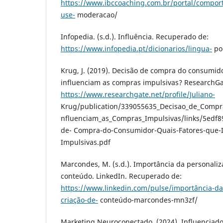
https://www.ibccoaching.com.br/portal/comport
use-
moderacao/
Infopedia. (s.d.). Influência. Recuperado de:
https://www.infopedia.pt/dicionarios/lingua-
po
Krug, J. (2019). Decisão de compra do consumido
influenciam as compras impulsivas? ResearchGa
https://www.researchgate.net/profile/Juliano-
Krug/publication/339055635_Decisao_de_Compr
nfluenciam_as_Compras_Impulsivas/links/5edf
de- Compra-do-Consumidor-Quais-Fatores-que-
Impulsivas.pdf
Marcondes, M. (s.d.). Importância da personaliz
conteúdo. LinkedIn. Recuperado de:
https://www.linkedin.com/pulse/importância-da
criação-de-
conteúdo-marcondes-mn3zf/
Marketing Neuroconectado. (2024). Influenciad