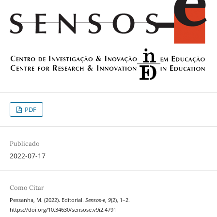
PDF
Publicado
2022-07-17
Como Citar
Pessanha, M. (2022). Editorial.
Sensos-e
,
9
(2), 1–2.
https://doi.org/10.34630/sensose.v9i2.4791