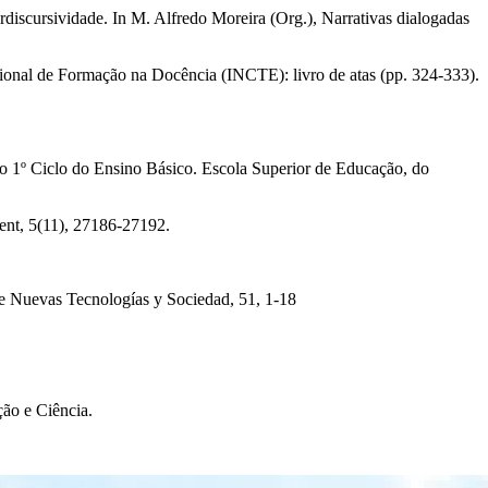
erdiscursividade. In M. Alfredo Moreira (Org.), Narrativas dialogadas
acional de Formação na Docência (INCTE): livro de atas (pp. 324‐333).
o 1º Ciclo do Ensino Básico. Escola Superior de Educação, do
ment, 5(11), 27186‐27192.
 de Nuevas Tecnologías y Sociedad, 51, 1‐18
ção e Ciência.