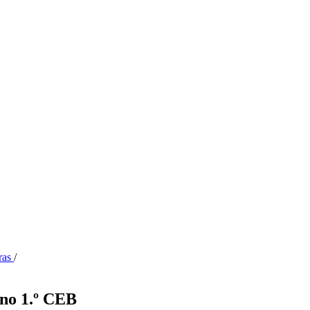
oras
/
 no 1.º CEB