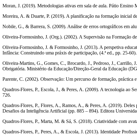
Moran, J. (2019). Metodologias ativas em sala de aula. Pátio Ensino 
Moreira, A. & Duarte, P. (2019). A planificação na formação inicial de
Nobile, G., & Barrera, S. (2009). Análise de erros ortográficos em al
Oliveira‐Formosinho, J. (Org.). (2002). A Supervisão na Formação de P
Oliveira‐Formosinho, J. & Formosinho, J. (2013). A perspetiva educa
Infância: Construindo uma práxis de participação, (4.ª ed., pp. 25‐60).
Oliveira‐Martins, G., Gomes, C., Brocardo, J., Pedroso, J., Carrillo, 
Obrigatória. Ministério da Educação/Direção‐Geral da Educação (DG
Parente, C. (2002). Observação: Um percurso de formação, práctica e 
Quadros‐Flores, P., Escola, J., & Peres, A. (2009). A tecnologia ao 
726.
Quadros‐Flores, P., Flores, A., Ramos, A., & Peres, A. (2019). Deles
Desafios da Inteligência Artificial (pp. 885 – 894). Editora Universi
Quadros‐Flores, P., Marta, M. & Sá, S. (2018). Criatividade com avat
Quadros‐Flores, P., Peres, A., & Escola, J. (2013). Identidade Profis