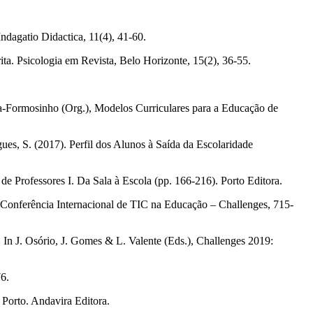
Indagatio Didactica, 11(4), 41‐60.
ita. Psicologia em Revista, Belo Horizonte, 15(2), 36‐55.
ra‐Formosinho (Org.), Modelos Curriculares para a Educação de
ues, S. (2017). Perfil dos Alunos à Saída da Escolaridade
e Professores I. Da Sala à Escola (pp. 166‐216). Porto Editora.
I Conferência Internacional de TIC na Educação – Challenges, 715‐
. In J. Osório, J. Gomes & L. Valente (Eds.), Challenges 2019:
76.
 Porto. Andavira Editora.