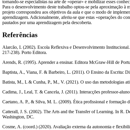
tornando‐se especialistas na arte de «operar» e mobilizar esses conhe
Para o desenvolvimento deste trabalho optou‐se pela aproximação à me
projeto correspondeu aos objetivos da aula e que o modo de implement
aprendizagem. Adicionalmente, aferiu‐se que estas «operações do conh
pautados por uma aprendizagem pela descoberta.
Referências
Alarcão, I. (2002). Escola Reflexiva e Desenvolvimento Institucional
217‐238). Porto Editora.
Arends, R. (1995). Aprender a ensinar. Editora McGraw‐Hill de Portu
Baptista, A., Viana, F. & Barbeiro, L. (2011). O Ensino da Escrita: 
Batista, M., L & Cunha, P., M., V. (2021). O uso das metodologias at
Cadima, J., Leal, T. & Cancela, J. (2011). Interacções professor‐alun
Caetano, A. P., & Silva, M. L. (2009). Ética profissional e formação d
Catterall, J. S. (2002). The Arts and the Transfer of Learning. In R.
Washington, DC.
Cosme, A. (coord.) (2020). Avaliação externa da autonomia e flexibil