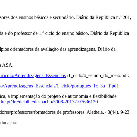
ores dos ensinos básicos e secundário. Diário da República n.º 201,
 e do professor de 1.º ciclo do ensino básico. Diário da República
ípios orientadores da avaliação das aprendizagens. Diário da
es ASA.
Curriculo/Aprendizagens_Essenciais
/1_ciclo/4_estudo_do_meio.pdf.
culo/Aprendizagens_Essenciais/1_ciclo/portugues_1c_3a_ff.pdf
a, a implementação do projeto de autonomia e flexibilidade
//dre.pt/dre/detalhe/despacho/5908‐2017‐107636120
dores/professores/formadores de professores. Aletheia, 43(44), 9‐23.
Educação.