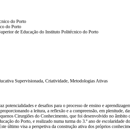
écnico do Porto
ico do Porto
perior de Educação do Instituto Politécnico do Porto
ducativa Supervisionada, Criatividade, Metodologias Ativas
 traz potencialidades e desafios para o processo de ensino e aprendiza
 proporcionando a leitura, a reflexão e a compreensão, em plenitude, da
 Pequenos Cirurgiões do Conhecimento, que foi desenvolvido no âmbito
cação do Porto, e realizado numa turma do 3.º ano de escolaridade do 
 Este último visa a perspetiva da construção ativa dos próprios conhe