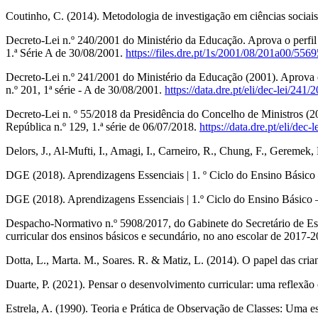
Coutinho, C. (2014). Metodologia de investigação em ciências sociais
Decreto‐Lei n.º 240/2001 do Ministério da Educação. Aprova o perfil 
1.ª Série A de 30/08/2001.
https://files.dre.pt/1s/2001/08/201a00/556
Decreto‐Lei n.º 241/2001 do Ministério da Educação (2001). Aprova os
n.º 201, 1ª série ‐ A de 30/08/2001.
https://data.dre.pt/eli/dec‐lei/241
Decreto‐Lei n. º 55/2018 da Presidência do Concelho de Ministros (201
República n.º 129, 1.ª série de 06/07/2018.
https://data.dre.pt/eli/dec
Delors, J., Al‐Mufti, I., Amagi, I., Carneiro, R., Chung, F., Geremek
DGE (2018). Aprendizagens Essenciais | 1. º Ciclo do Ensino Básico 
DGE (2018). Aprendizagens Essenciais | 1.º Ciclo do Ensino Básico –
Despacho‐Normativo n.º 5908/2017, do Gabinete do Secretário de Est
curricular dos ensinos básicos e secundário, no ano escolar de 2017-2
Dotta, L., Marta. M., Soares. R. & Matiz, L. (2014). O papel das cria
Duarte, P. (2021). Pensar o desenvolvimento curricular: uma reflexão 
Estrela, A. (1990). Teoria e Prática de Observação de Classes: Uma es