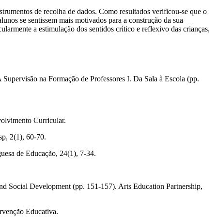
nstrumentos de recolha de dados. Como resultados verificou‐se que o
alunos se sentissem mais motivados para a construção da sua
armente a estimulação dos sentidos crítico e reflexivo das crianças,
 Supervisão na Formação de Professores I. Da Sala à Escola (pp.
volvimento Curricular.
p, 2(1), 60‐70.
uguesa de Educação, 24(1), 7‐34.
 and Social Development (pp. 151‐157). Arts Education Partnership,
ervenção Educativa.