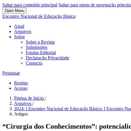
Saltar para conteúdo principal
Saltar para menu de navegação princip
Open Menu
Encontro Nacional de Educação Básica
Atual
Arquivos
Sobre
Sobre a Revista
Submissões
Equipa Editorial
Declaração Privacidade
Contacto
Pesquisar
Registo
Acesso
Página de Início
/
Arquivos
/
2024: I Encontro Nacional de Educação Básica: I Encontro Nac
Artigos
“Cirurgia dos Conhecimentos”: potenciali