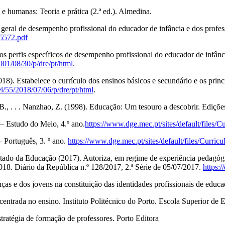
 e humanas: Teoria e prática (2.ª ed.). Almedina.
geral de desempenho profissional do educador de infância e dos profess
95572.pdf
 perfis específicos de desempenho profissional do educador de infância
/2001/08/30/p/dre/pt/html
.
8). Estabelece o currículo dos ensinos básicos e secundário e os princ
‐lei/55/2018/07/06/p/dre/pt/html
.
, B., . . . Nanzhao, Z. (1998). Educação: Um tesouro a descobrir. Ediçõ
– Estudo do Meio, 4.º ano.
https://www.dge.mec.pt/sites/default/files/
 Português, 3. º ano.
https://www.dge.mec.pt/sites/default/files/Curri
ado da Educação (2017). Autoriza, em regime de experiência pedagógic
018. Diário da República n.º 128/2017, 2.ª Série de 05/07/2017.
https:
nças e dos jovens na constituição das identidades profissionais de educa
centrada no ensino. Instituto Politécnico do Porto. Escola Superior de 
tratégia de formação de professores. Porto Editora