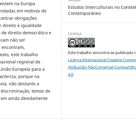
existem na Europa
Estudos Interculturais no Contex
fundadas em motivos de
Contemporâneo
contrar obrigações
 direito à igualdade
 de direito democrático e
Licença
uscam não ser
e encontram,
Este trabalho encontra-se publicado 
xto, este trabalho
Licença Internacional Creative Comm
nacional regional de
Atribuição-NãoComercial-Compartilh
União Europeia para a
4.0
.
acteriza, porque na
via, não obstante a
discriminação, temos de
oram ainda devidamente