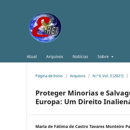
Atual
Arquivos
Notícias
Sobre
Página de Início
/
Arquivos
/
N.º 9, Vol. 3 (2021)
/
Proteger Minorias e Salvag
Europa: Um Direito Inalien
Maria de Fátima de Castro Tavares Monteiro P