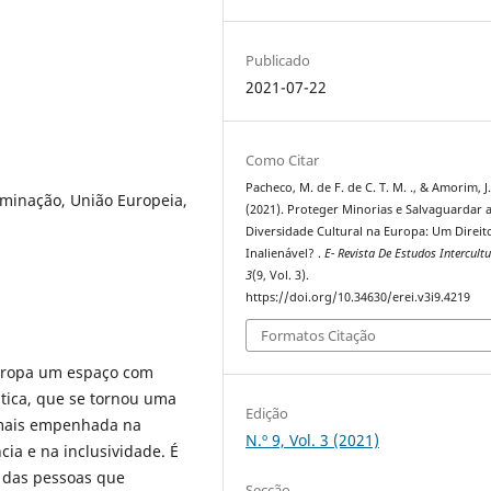
Publicado
2021-07-22
Como Citar
Pacheco, M. de F. de C. T. M. ., & Amorim, J.
iminação, União Europeia,
(2021). Proteger Minorias e Salvaguardar 
Diversidade Cultural na Europa: Um Direit
Inalienável? .
E- Revista De Estudos Intercult
3
(9, Vol. 3).
https://doi.org/10.34630/erei.v3i9.4219
Formatos Citação
 Europa um espaço com
ística, que se tornou uma
Edição
z mais empenhada na
N.º 9, Vol. 3 (2021)
ia e na inclusividade. É
s das pessoas que
Secção