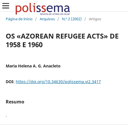
Página de Início
/
Arquivos
/
N.º 2 (2002)
/
Artigos
OS «AZOREAN REFUGEE ACTS» DE
1958 E 1960
Maria Helena A. G. Anacleto
DOI:
https://doi.org/10.34630/polissema.vi2.3417
Resumo
.