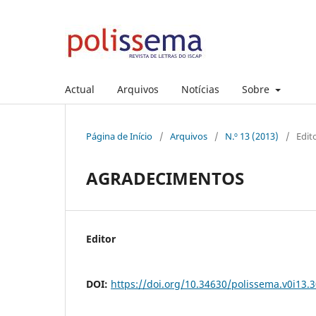
Actual
Arquivos
Notícias
Sobre
Página de Início
/
Arquivos
/
N.º 13 (2013)
/
Edito
AGRADECIMENTOS
Editor
DOI:
https://doi.org/10.34630/polissema.v0i13.