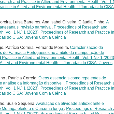
earch and Practice in Allied and Environmental Health: Vol. 1 
actice in Allied and Environmental Health - I Jornadas do CISA
reira, Luísa Barreiros, Ana Isabel Oliveira, Cláudia Pinho,
A
artesanais: revisão narrativa
,
Proceedings of Research and
th: Vol. 1 N.º 1 (2023): Proceedings of Research and Practice i
adas do CISA: 'Jovens Com a Ciência'
o, Patrícia Correia, Fernando Moreira,
Caracterização da
cos de Farmácia Portugueses no âmbito da manipulação de
Practice in Allied and Environmental Health: Vol. 1 N.º 1 (2023
Allied and Environmental Health - I Jornadas do CISA: 'Jovens
ho , Patrícia Correia,
Óleos essenciais como repelentes de
 e análise da informação disponível
,
Proceedings of Research 
th: Vol. 1 N.º 1 (2023): Proceedings of Research and Practice i
adas do CISA: 'Jovens Com a Ciência'
nho, Susie Sequeira,
Avaliação da atividade antioxidante e
 de Moringa oleifera e Curcuma longa
,
Proceedings of Research 
th: Vol. 1 N.º 1 (2023): Proceedings of Research and Practice i