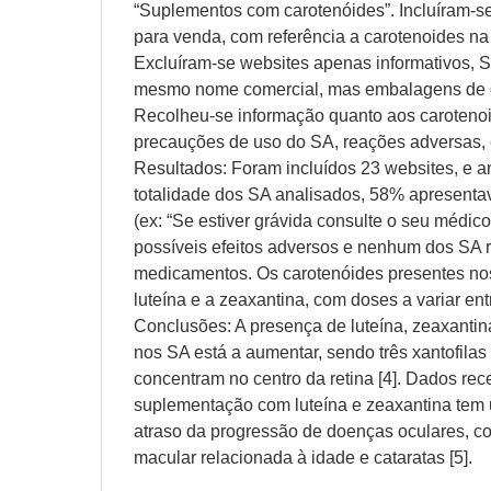
“Suplementos com carotenóides”. Incluíram-se
para venda, com referência a carotenoides n
Excluíram-se websites apenas informativos, S
mesmo nome comercial, mas embalagens de d
Recolheu-se informação quanto aos carotenoi
precauções de uso do SA, reações adversas, 
Resultados: Foram incluídos 23 websites, e 
totalidade dos SA analisados, 58% apresent
(ex: “Se estiver grávida consulte o seu médico
possíveis efeitos adversos e nenhum dos SA r
medicamentos. Os carotenóides presentes no
luteína e a zeaxantina, com doses a variar en
Conclusões: A presença de luteína, zeaxanti
nos SA está a aumentar, sendo três xantofilas
concentram no centro da retina [4]. Dados re
suplementação com luteína e zeaxantina tem 
atraso da progressão de doenças oculares, 
macular relacionada à idade e cataratas [5].