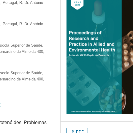
, Portugal, R. Dr. António
, Portugal, R. Dr. António
scola Superior de Saúde,
 Bernardino de Almeida 400,
scola Superior de Saúde,
 Bernardino de Almeida 400,
7
rotenóides, Problemas
PDF