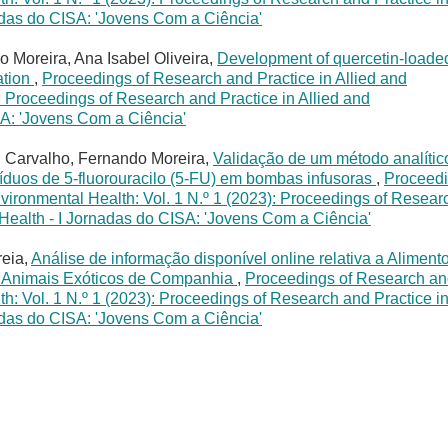
adas do CISA: 'Jovens Com a Ciência'
 Moreira, Ana Isabel Oliveira,
Development of quercetin-loade
ation
,
Proceedings of Research and Practice in Allied and
: Proceedings of Research and Practice in Allied and
SA: 'Jovens Com a Ciência'
l Carvalho, Fernando Moreira,
Validação de um método analític
duos de 5-fluorouracilo (5-FU) em bombas infusoras
,
Proceed
nvironmental Health: Vol. 1 N.º 1 (2023): Proceedings of Resear
 Health - I Jornadas do CISA: 'Jovens Com a Ciência'
reia,
Análise de informação disponível online relativa a Aliment
 Animais Exóticos de Companhia
,
Proceedings of Research a
th: Vol. 1 N.º 1 (2023): Proceedings of Research and Practice i
adas do CISA: 'Jovens Com a Ciência'