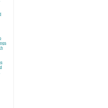
d
o
ings
ch
os
nd
n