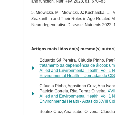
and function. Nutr Rev. 2023, 81, 670–83.
5. Mrowicka. M.; Mrowicki. J.; Kucharska, E.; M
Zeaxanthin and Their Roles in Age-Related M
Neurodegenerative Disease. Nutrients 2022, 1
Artigos mais lidos do(s) mesmo(s) autor(
Eduardo Sá Pereira, Cláudia Pinho, Patrí
tratamento da dependência de álcool: um
Allied and Environmental Health: Vol. 1 N
Environmental Health - I Jornadas do CI
Cláudia Pinho, Agostinho Cruz, Ana Isabe
Patrícia Correia, Rita Ferraz Oliveira,
XVI
Allied and Environmental Health: Vol. 1 N
Environmental Health - Actas do XVIII C
Beatriz Cruz, Ana Isabel Oliveira, Cláudi