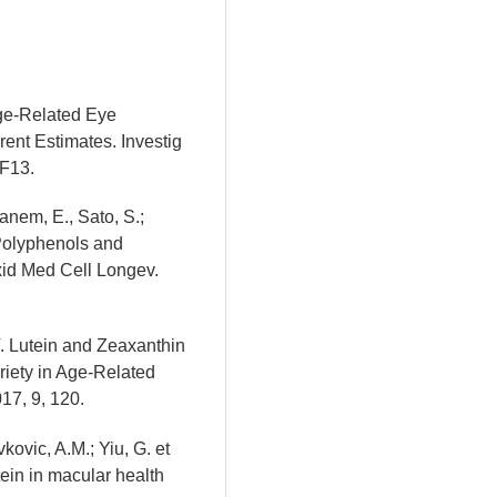
Age-Related Eye
ent Estimates. Investig
F13.
anem, E., Sato, S.;
 Polyphenols and
id Med Cell Longev.
 V. Lutein and Zeaxanthin
riety in Age‐Related
17, 9, 120.
vkovic, A.M.; Yiu, G. et
tein in macular health