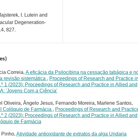
ajsterek, I. Lutein and
acular Degeneration-
4, 827.
es)
cia Correia,
A eficácia da Psilocibina na cessação tabágica e n
a revisão sistemática
,
Proceedings of Research and Practice i
.º 1 (2023): Proceedings of Research and Practice in Allied and
SA: 'Jovens Com a Ciência'
l Oliveira, Ângelo Jesus, Fernando Moreira, Marlene Santos,
II Colóquio de Farmácia
,
Proceedings of Research and Practice
.º 2 (2023): Proceedings of Research and Practice in Allied and
olóquio de Farmácia
a Pinho,
Atividade antioxidante de extratos da alga Undaria