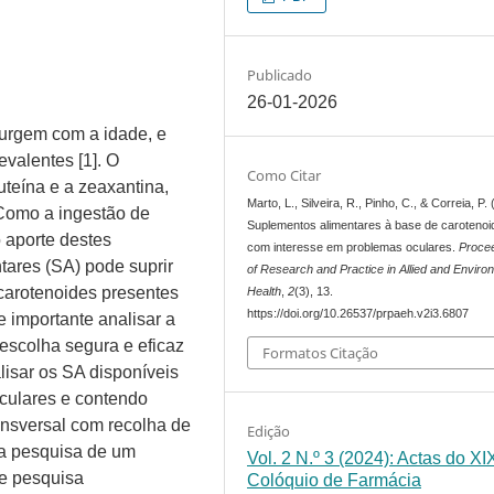
Publicado
26-01-2026
urgem com a idade, e
valentes [1]. O
Como Citar
teína e a zeaxantina,
Marto, L., Silveira, R., Pinho, C., & Correia, P.
 Como a ingestão de
Suplementos alimentares à base de carotenoi
o aporte destes
com interesse em problemas oculares.
Proce
ntares (SA) pode suprir
of Research and Practice in Allied and Enviro
carotenoides presentes
Health
,
2
(3), 13.
https://doi.org/10.26537/prpaeh.v2i3.6807
 importante analisar a
 escolha segura e eficaz
Formatos Citação
lisar os SA disponíveis
culares e contendo
ansversal com recolha de
Edição
a pesquisa de um
Vol. 2 N.º 3 (2024): Actas do XI
e pesquisa
Colóquio de Farmácia