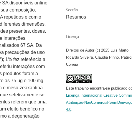
 SA disponíveis online
Secção
a sua composição.
Resumos
A repetidos e com o
iferentes dimensões.
des presentes, doses,
Licença
e interações.
analisados 67 SA. Da
Direitos de Autor (c) 2025 Luis Marto,
ava precauções de uso
Ricardo Silveira, Claúdia Pinho, Patríc
”); 1% fez referência a
Correia
eferiu interações com
s produtos foram a
tre as 75 μg e 100 mg.
na e meso-zeaxantina
Este trabalho encontra-se publicado c
 que seletivamente se
Licença Internacional Creative Comm
centes referem que uma
Atribuição-NãoComercial-SemDerivaç
um efeito benéfico no
4.0
.
como a degeneração