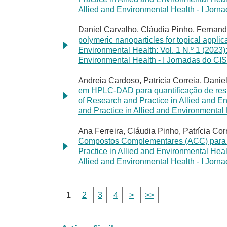
Allied and Environmental Health - I Jorn
Daniel Carvalho, Cláudia Pinho, Fernando
polymeric nanoparticles for topical applic
Environmental Health: Vol. 1 N.º 1 (2023)
Environmental Health - I Jornadas do CI
Andreia Cardoso, Patrícia Correia, Danie
em HPLC-DAD para quantificação de resí
of Research and Practice in Allied and E
and Practice in Allied and Environmental
Ana Ferreira, Cláudia Pinho, Patrícia Cor
Compostos Complementares (ACC) para
Practice in Allied and Environmental Heal
Allied and Environmental Health - I Jorn
1
2
3
4
>
>>