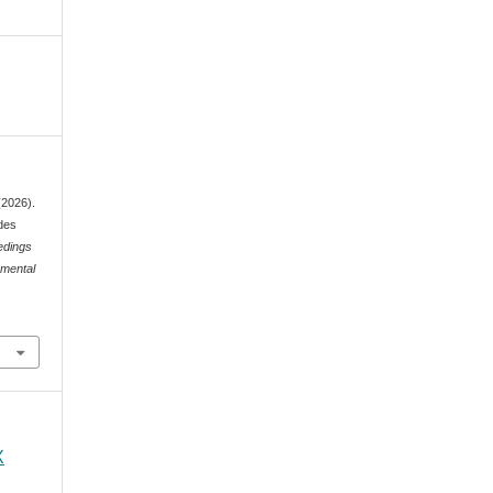
 (2026).
des
edings
nmental
X