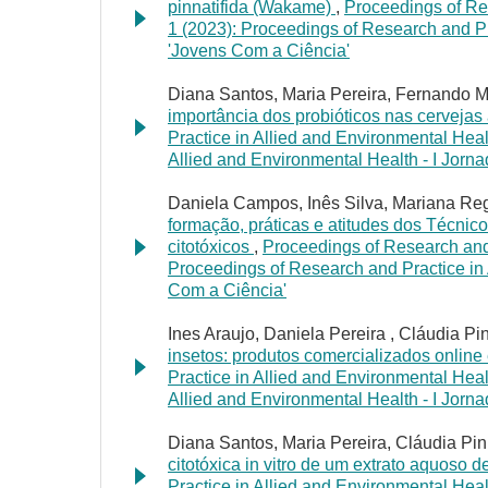
pinnatifida (Wakame)
,
Proceedings of Res
1 (2023): Proceedings of Research and Pr
'Jovens Com a Ciência'
Diana Santos, Maria Pereira, Fernando Mo
importância dos probióticos nas cervejas 
Practice in Allied and Environmental Heal
Allied and Environmental Health - I Jorn
Daniela Campos, Inês Silva, Mariana Reg
formação, práticas e atitudes dos Técni
citotóxicos
,
Proceedings of Research and 
Proceedings of Research and Practice in 
Com a Ciência'
Ines Araujo, Daniela Pereira , Cláudia Pin
insetos: produtos comercializados online
Practice in Allied and Environmental Heal
Allied and Environmental Health - I Jorn
Diana Santos, Maria Pereira, Cláudia Pi
citotóxica in vitro de um extrato aquoso
Practice in Allied and Environmental Heal