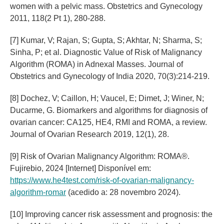
women with a pelvic mass. Obstetrics and Gynecology
2011, 118(2 Pt 1), 280-288.
[7] Kumar, V; Rajan, S; Gupta, S; Akhtar, N; Sharma, S;
Sinha, P; et al. Diagnostic Value of Risk of Malignancy
Algorithm (ROMA) in Adnexal Masses. Journal of
Obstetrics and Gynecology of India 2020, 70(3):214-219.
[8] Dochez, V; Caillon, H; Vaucel, E; Dimet, J; Winer, N;
Ducarme, G. Biomarkers and algorithms for diagnosis of
ovarian cancer: CA125, HE4, RMI and ROMA, a review.
Journal of Ovarian Research 2019, 12(1), 28.
[9] Risk of Ovarian Malignancy Algorithm: ROMA®.
Fujirebio, 2024 [Internet] Disponível em:
https://www.he4test.com/risk-of-ovarian-malignancy-
algorithm-romar
(acedido a: 28 novembro 2024).
[10] Improving cancer risk assessment and prognosis: the