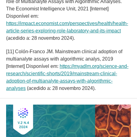
role of Multianalyte Assays with Algorithmic Analyses.
The Economist Intelligence Unit, 2021 [Internet]
Disponível em:
https://impact.economist.com/perspectives/health/health-
article-series-exploring-role-laboratory-and-its-impact
(acedido a: 28 novembro 2024).
[11] Colón-Franco JM. Mainstream clinical adoption of
multianalyte assays with algorithmic analys, 2019
[Internet] Disponível em:
https://myadlm.org/science-and-
research/scientific-shorts/2019/mainstream-clinical-
adoption-of-multianalyte-assays-with-algorithmic-
analyses
(acedido a: 28 novembro 2024).