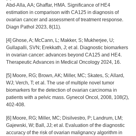
Abd-Alla, AA; Ghaffar, HMA. Significance of HE4
estimation in comparison with CA125 in diagnosis of
ovarian cancer and assessment of treatment response.
Diagn Pathol 2023, 8(11).
[4] Ghose, A; McCann, L; Makker, S; Mukherjee, U;
Gullapalli, SVN; Erekkath, J; et al. Diagnostic biomarkers
in ovarian cancer: advances beyond CA125 and HE4.
Therapeutic Advances in Medical Oncology 2024, 16.
[5] Moore, RG; Brown, AK; Miller, MC; Skates, S; Allard,
WJ; Verch, T; et al. The use of multiple novel tumor
biomarkers for the detection of ovarian carcinoma in
patients with a pelvic mass. Gynecol Oncol, 2008, 108(2),
402-408.
[6] Moore, RG; Miller, MC; Disilvestro, P; Landrum, LM;
Gajewski, W; Ball, JJ; et al. Evaluation of the diagnostic
accuracy of the risk of ovarian malignancy algorithm in