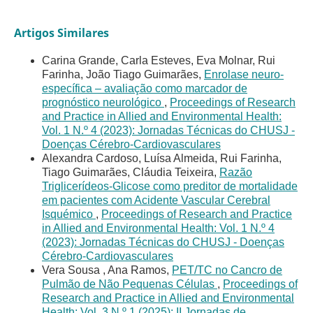
Artigos Similares
Carina Grande, Carla Esteves, Eva Molnar, Rui
Farinha, João Tiago Guimarães,
Enrolase neuro-
específica – avaliação como marcador de
prognóstico neurológico
,
Proceedings of Research
and Practice in Allied and Environmental Health:
Vol. 1 N.º 4 (2023): Jornadas Técnicas do CHUSJ -
Doenças Cérebro-Cardiovasculares
Alexandra Cardoso, Luísa Almeida, Rui Farinha,
Tiago Guimarães, Cláudia Teixeira,
Razão
Triglicerídeos-Glicose como preditor de mortalidade
em pacientes com Acidente Vascular Cerebral
Isquémico
,
Proceedings of Research and Practice
in Allied and Environmental Health: Vol. 1 N.º 4
(2023): Jornadas Técnicas do CHUSJ - Doenças
Cérebro-Cardiovasculares
Vera Sousa , Ana Ramos,
PET/TC no Cancro de
Pulmão de Não Pequenas Células
,
Proceedings of
Research and Practice in Allied and Environmental
Health: Vol. 3 N.º 1 (2025): II Jornadas de