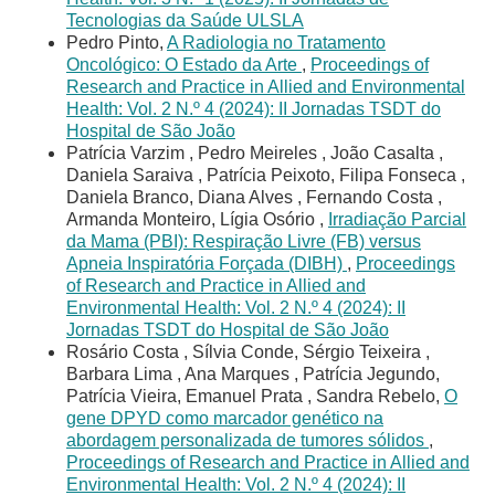
Tecnologias da Saúde ULSLA
Pedro Pinto,
A Radiologia no Tratamento
Oncológico: O Estado da Arte
,
Proceedings of
Research and Practice in Allied and Environmental
Health: Vol. 2 N.º 4 (2024): II Jornadas TSDT do
Hospital de São João
Patrícia Varzim , Pedro Meireles , João Casalta ,
Daniela Saraiva , Patrícia Peixoto, Filipa Fonseca ,
Daniela Branco, Diana Alves , Fernando Costa ,
Armanda Monteiro, Lígia Osório ,
Irradiação Parcial
da Mama (PBI): Respiração Livre (FB) versus
Apneia Inspiratória Forçada (DIBH)
,
Proceedings
of Research and Practice in Allied and
Environmental Health: Vol. 2 N.º 4 (2024): II
Jornadas TSDT do Hospital de São João
Rosário Costa , Sílvia Conde, Sérgio Teixeira ,
Barbara Lima , Ana Marques , Patrícia Jegundo,
Patrícia Vieira, Emanuel Prata , Sandra Rebelo,
O
gene DPYD como marcador genético na
abordagem personalizada de tumores sólidos
,
Proceedings of Research and Practice in Allied and
Environmental Health: Vol. 2 N.º 4 (2024): II