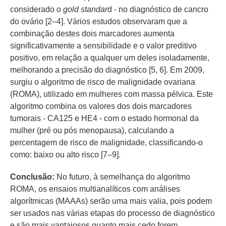
considerado o
gold standar
d - no diagnóstico de cancro
do ovário [2–4]. Vários estudos observaram que a
combinação destes dois marcadores aumenta
significativamente a sensibilidade e o valor preditivo
positivo, em relação a qualquer um deles isoladamente,
melhorando a precisão do diagnóstico [5, 6]. Em 2009,
surgiu o algoritmo de risco de malignidade ovariana
(ROMA), utilizado em mulheres com massa pélvica. Este
algoritmo combina os valores dos dois marcadores
tumorais - CA125 e HE4 - com o estado hormonal da
mulher (pré ou pós menopausa), calculando a
percentagem de risco de malignidade, classificando-o
como: baixo ou alto risco [7–9].
Conclusão:
No futuro, à semelhança do algoritmo
ROMA, os ensaios multianalíticos com análises
algorítmicas (MAAAs) serão uma mais valia, pois podem
ser usados nas várias etapas do processo de diagnóstico
e são mais vantajosos quanto mais cedo forem