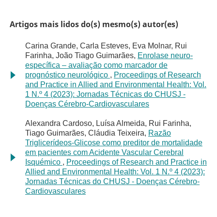
Artigos mais lidos do(s) mesmo(s) autor(es)
Carina Grande, Carla Esteves, Eva Molnar, Rui
Farinha, João Tiago Guimarães,
Enrolase neuro-
específica – avaliação como marcador de
prognóstico neurológico
,
Proceedings of Research
and Practice in Allied and Environmental Health: Vol.
1 N.º 4 (2023): Jornadas Técnicas do CHUSJ -
Doenças Cérebro-Cardiovasculares
Alexandra Cardoso, Luísa Almeida, Rui Farinha,
Tiago Guimarães, Cláudia Teixeira,
Razão
Triglicerídeos-Glicose como preditor de mortalidade
em pacientes com Acidente Vascular Cerebral
Isquémico
,
Proceedings of Research and Practice in
Allied and Environmental Health: Vol. 1 N.º 4 (2023):
Jornadas Técnicas do CHUSJ - Doenças Cérebro-
Cardiovasculares