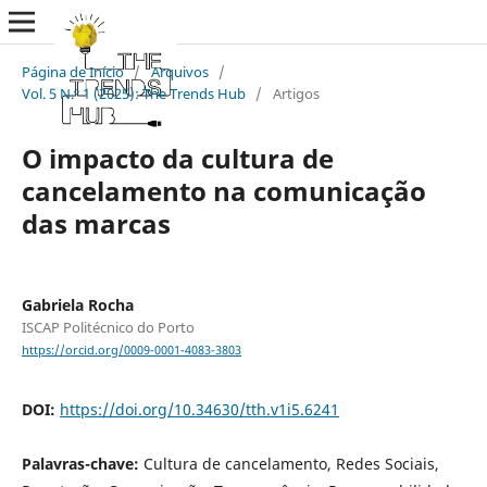
Página de Início
/
Arquivos
/
Vol. 5 N.º 1 (2025): The Trends Hub
/
Artigos
O impacto da cultura de
cancelamento na comunicação
das marcas
Gabriela Rocha
ISCAP Politécnico do Porto
https://orcid.org/0009-0001-4083-3803
DOI:
https://doi.org/10.34630/tth.v1i5.6241
Palavras-chave:
Cultura de cancelamento, Redes Sociais,