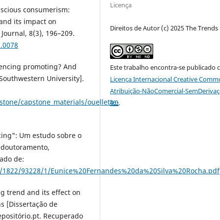
Licença
conscious consumerism:
nd its impact on
Direitos de Autor (c) 2025 The Trend
ournal, 8(3), 196–209.
2.0078
luencing promoting? And
Este trabalho encontra-se publicado 
 Southwestern University].
Licença Internacional Creative Comm
Atribuição-NãoComercial-SemDeriva
tone/capstone_materials/ouellette-
4.0
.
ncing": Um estudo sobre o
 doutoramento,
ado de:
am/1822/93228/1/Eunice%20Fernandes%20da%20Silva%20Rocha.pdf
g trend and its effect on
ns [Dissertação de
epositório.pt. Recuperado