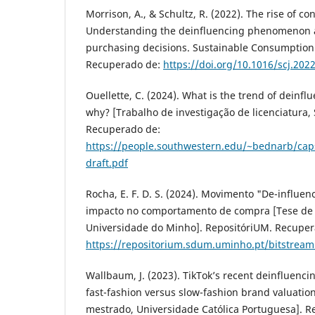
Morrison, A., & Schultz, R. (2022). The rise of 
Understanding the deinfluencing phenomenon a
purchasing decisions. Sustainable Consumption J
Recuperado de:
https://doi.org/10.1016/scj.202
Ouellette, C. (2024). What is the trend of deinf
why? [Trabalho de investigação de licenciatura,
Recuperado de:
https://people.southwestern.edu/~bednarb/caps
draft.pdf
Rocha, E. F. D. S. (2024). Movimento "De-influe
impacto no comportamento de compra [Tese de
Universidade do Minho]. RepositóriUM. Recuper
https://repositorium.sdum.uminho.pt/bitstre
Wallbaum, J. (2023). TikTok’s recent deinfluencin
fast-fashion versus slow-fashion brand valuatio
mestrado, Universidade Católica Portuguesa]. R