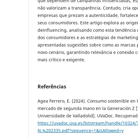
que dependem de campanhas influenciadas, es
não valorizam a transparência. Contudo, cria o
empresas que prezam a autenticidade, fortalec
seus consumidores. Este artigo explora as orige
deinfluencing, analisando como esta tendênci
dos consumidores e as estratégias de marketing.
apresentadas sugestões sobre como as marcas 
novo cenário, garantindo relevância e conexão 
mais crítico e exigente.
Referências
Agea Ferrero, E. (2024). Consumo sostenible en la
mercado de segunda mano en la Generación Z [T
Universidade de Valladolid]. UVaDoc. Recuperad
https://uvadoc.uva.es/bitstream/handle/10324/
N.%202335.pdf?sequence=1&isAllowed=y