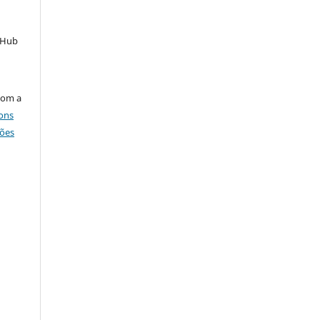
s Hub
com a
ons
ções