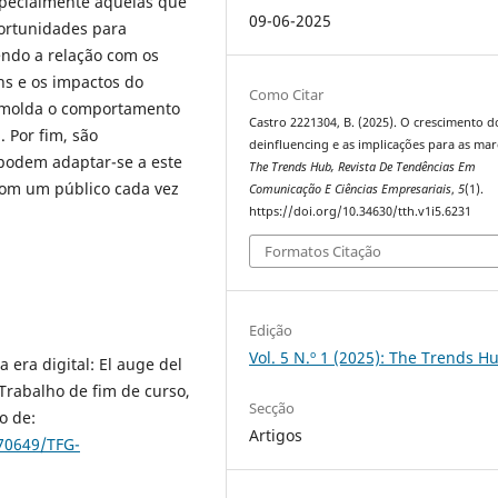
pecialmente aquelas que
09-06-2025
portunidades para
endo a relação com os
ns e os impactos do
Como Citar
a molda o comportamento
Castro 2221304, B. (2025). O crescimento d
 Por fim, são
deinfluencing e as implicações para as mar
podem adaptar-se a este
The Trends Hub, Revista De Tendências Em
com um público cada vez
Comunicação E Ciências Empresariais
,
5
(1).
https://doi.org/10.34630/tth.v1i5.6231
Formatos Citação
Edição
Vol. 5 N.º 1 (2025): The Trends H
 era digital: El auge del
rabalho de fim de curso,
Secção
o de:
Artigos
70649/TFG-