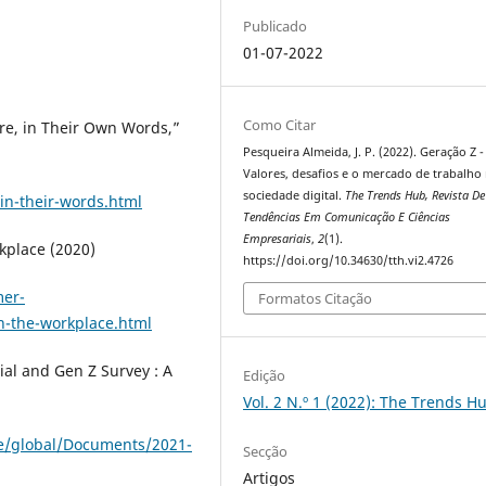
Publicado
01-07-2022
Como Citar
re, in Their Own Words,”
Pesqueira Almeida, J. P. (2022). Geração Z -
Valores, desafios e o mercado de trabalh
sociedade digital.
The Trends Hub, Revista De
in-their-words.html
Tendências Em Comunicação E Ciências
Empresariais
,
2
(1).
kplace (2020)
https://doi.org/10.34630/tth.vi2.4726
mer-
Formatos Citação
n-the-workplace.html
ial and Gen Z Survey : A
Edição
Vol. 2 N.º 1 (2022): The Trends H
te/global/Documents/2021-
Secção
Artigos