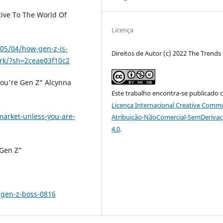
tive To The World Of
Licença
/05/04/how-gen-z-is-
Direitos de Autor (c) 2022 The Trend
ork/?sh=2ceae03f10c2
 you're Gen Z” Alcynna
Este trabalho encontra-se publicado 
Licença Internacional Creative Comm
market-unless-you-are-
Atribuição-NãoComercial-SemDeriva
4.0
.
 Gen Z”
/gen-z-boss-0816