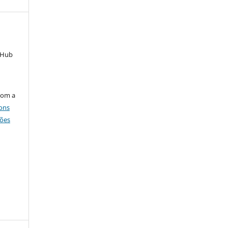
s Hub
com a
ons
ções