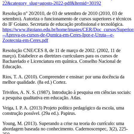
22&category_slug=agosto-2022-pdf&Itemid=30192
Resolução n° 20/2010, de 03 de setembro de 2010 (2010, 03 de
setembro). Autoriza o funcionamento de cursos superiores e técnicos
do IF Goiano. Secretaria de educação profissional e tecnológica.
https://www.ifgoiano.edu.br/home/images/CER/Doc_cursos/Supe
--Aprova-os-cursos-de-Qumica-em-Ceres-Ipor-e-Uruta---e-
Zootecnia-em-Ceres.pdf
Resolução CNE/CES 8, de 11 de março de 2002. (2002, 11 de
março). Estabelece as diretrizes curriculares para os cursos de
Bacharelado e Licenciatura em química. Conselho Nacional de
Educação.
Rios, T. A. (2010). Compreender e ensinar: por uma docência da
melhor qualidade. (8a ed.) Cortez.
Triviños, A. N. S. (1987). Introdução à pesquisa em ciências sociais:
a pesquisa qualitativa em educação. Atlas.
Veiga, I. P. A. (2013) Projeto político pedagógico da escola, uma
construção possível. (29a ed.). Papirus.
Young, M. (2013). Superando a crise na teoria do currículo: uma
abordagem baseada no conhecimento. Cadernoscenpec, 3(2), 225-