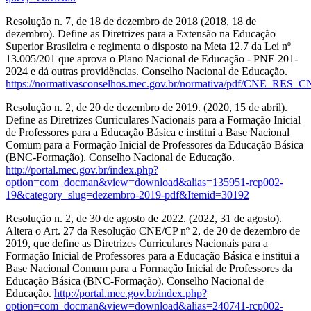
Resolução n. 7, de 18 de dezembro de 2018 (2018, 18 de
dezembro). Define as Diretrizes para a Extensão na Educação
Superior Brasileira e regimenta o disposto na Meta 12.7 da Lei nº
13.005/201 que aprova o Plano Nacional de Educação - PNE 201-
2024 e dá outras providências. Conselho Nacional de Educação.
https://normativasconselhos.mec.gov.br/normativa/pdf/CNE_RES
Resolução n. 2, de 20 de dezembro de 2019. (2020, 15 de abril).
Define as Diretrizes Curriculares Nacionais para a Formação Inicial
de Professores para a Educação Básica e institui a Base Nacional
Comum para a Formação Inicial de Professores da Educação Básica
(BNC-Formação). Conselho Nacional de Educação.
http://portal.mec.gov.br/index.php?
option=com_docman&view=download&alias=135951-rcp002-
19&category_slug=dezembro-2019-pdf&Itemid=30192
Resolução n. 2, de 30 de agosto de 2022. (2022, 31 de agosto).
Altera o Art. 27 da Resolução CNE/CP nº 2, de 20 de dezembro de
2019, que define as Diretrizes Curriculares Nacionais para a
Formação Inicial de Professores para a Educação Básica e institui a
Base Nacional Comum para a Formação Inicial de Professores da
Educação Básica (BNC-Formação). Conselho Nacional de
Educação.
http://portal.mec.gov.br/index.php?
option=com_docman&view=download&alias=240741-rcp002-