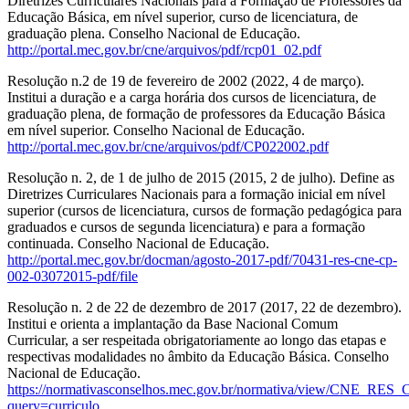
Diretrizes Curriculares Nacionais para a Formação de Professores da
Educação Básica, em nível superior, curso de licenciatura, de
graduação plena. Conselho Nacional de Educação.
http://portal.mec.gov.br/cne/arquivos/pdf/rcp01_02.pdf
Resolução n.2 de 19 de fevereiro de 2002 (2022, 4 de março).
Institui a duração e a carga horária dos cursos de licenciatura, de
graduação plena, de formação de professores da Educação Básica
em nível superior. Conselho Nacional de Educação.
http://portal.mec.gov.br/cne/arquivos/pdf/CP022002.pdf
Resolução n. 2, de 1 de julho de 2015 (2015, 2 de julho). Define as
Diretrizes Curriculares Nacionais para a formação inicial em nível
superior (cursos de licenciatura, cursos de formação pedagógica para
graduados e cursos de segunda licenciatura) e para a formação
continuada. Conselho Nacional de Educação.
http://portal.mec.gov.br/docman/agosto-2017-pdf/70431-res-cne-cp-
002-03072015-pdf/file
Resolução n. 2 de 22 de dezembro de 2017 (2017, 22 de dezembro).
Institui e orienta a implantação da Base Nacional Comum
Curricular, a ser respeitada obrigatoriamente ao longo das etapas e
respectivas modalidades no âmbito da Educação Básica. Conselho
Nacional de Educação.
https://normativasconselhos.mec.gov.br/normativa/view/CNE_RE
query=curriculo