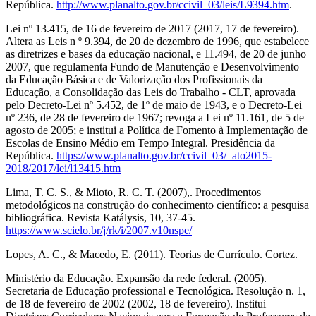
República.
http://www.planalto.gov.br/ccivil_03/leis/L9394.htm
.
Lei nº 13.415, de 16 de fevereiro de 2017 (2017, 17 de fevereiro).
Altera as Leis n º 9.394, de 20 de dezembro de 1996, que estabelece
as diretrizes e bases da educação nacional, e 11.494, de 20 de junho
2007, que regulamenta Fundo de Manutenção e Desenvolvimento
da Educação Básica e de Valorização dos Profissionais da
Educação, a Consolidação das Leis do Trabalho - CLT, aprovada
pelo Decreto-Lei nº 5.452, de 1º de maio de 1943, e o Decreto-Lei
nº 236, de 28 de fevereiro de 1967; revoga a Lei nº 11.161, de 5 de
agosto de 2005; e institui a Política de Fomento à Implementação de
Escolas de Ensino Médio em Tempo Integral. Presidência da
República.
https://www.planalto.gov.br/ccivil_03/_ato2015-
2018/2017/lei/l13415.htm
Lima, T. C. S., & Mioto, R. C. T. (2007),. Procedimentos
metodológicos na construção do conhecimento científico: a pesquisa
bibliográfica. Revista Katálysis, 10, 37-45.
https://www.scielo.br/j/rk/i/2007.v10nspe/
Lopes, A. C., & Macedo, E. (2011). Teorias de Currículo. Cortez.
Ministério da Educação. Expansão da rede federal. (2005).
Secretaria de Educação professional e Tecnológica. Resolução n. 1,
de 18 de fevereiro de 2002 (2002, 18 de fevereiro). Institui