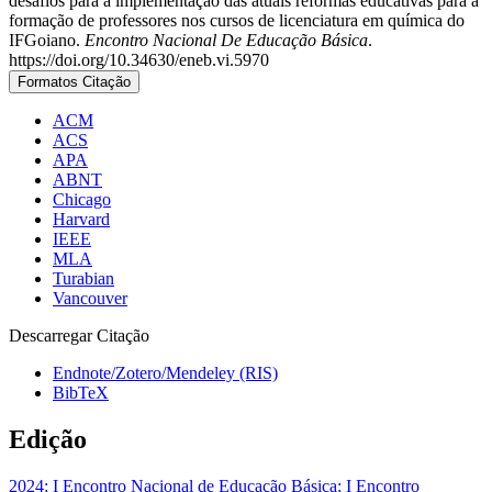
desafios para a implementação das atuais reformas educativas para a
formação de professores nos cursos de licenciatura em química do
IFGoiano.
Encontro Nacional De Educação Básica
.
https://doi.org/10.34630/eneb.vi.5970
Formatos Citação
ACM
ACS
APA
ABNT
Chicago
Harvard
IEEE
MLA
Turabian
Vancouver
Descarregar Citação
Endnote/Zotero/Mendeley (RIS)
BibTeX
Edição
2024: I Encontro Nacional de Educação Básica: I Encontro